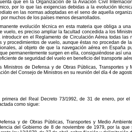
uenta que en la Organización de la Aviación Civil Internacio
ómico, por lo que las exigencias debidas a la evolución técn
iato en las normas adoptadas en el seno de aquella organiza
ón por muchos de los países menos desarrollados.
manente evolución técnica en esta materia que obliga a una a
e vuelo, es preciso ampliar la facultad concedida a los Minist
introducir en el Reglamento de Circulación Aérea todas las m
s y procedimientos de vuelo, aunque éstas no procedan de l
ionales, al objeto de que la navegación aérea en España p
 que permanentemente surgen en ella, consiguiéndose así una 
eficiente de seguridad del vuelo en beneficio del transporte aér
os Ministros de Defensa y de Obras Públicas, Transportes y
ción del Consejo de Ministros en su reunión del día 4 de agost
nal primera del Real Decreto 73/1992, de 31 de enero, por 
actada como sigue:
Defensa y de Obras Públicas, Transportes y Medio Ambiente 
dencia del Gobierno de 8 de noviembre de 1979, por la que se