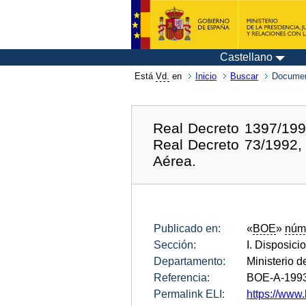
Castellano
Está
Vd.
en
Inicio
Buscar
Documen
Real Decreto 1397/1993
Real Decreto 73/1992,
Aérea.
Publicado en:
«
BOE
»
núm
Sección:
I. Disposici
Departamento:
Ministerio d
Referencia:
BOE-A-199
Permalink ELI:
https://www.