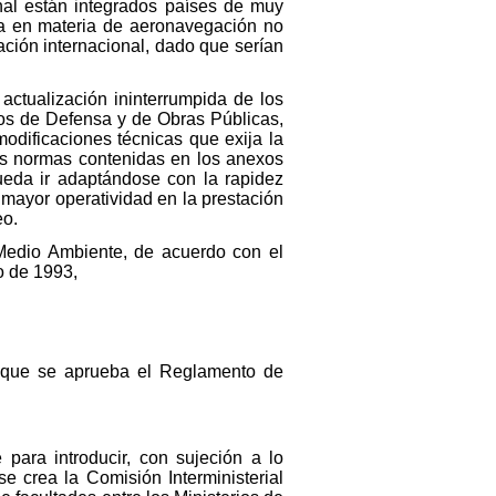
nal están integrados países de muy
ica en materia de aeronavegación no
ción internacional, dado que serían
ctualización ininterrumpida de los
ros de Defensa y de Obras Públicas,
odificaciones técnicas que exija la
as normas contenidas en los anexos
ueda ir adaptándose con la rapidez
mayor operatividad en la prestación
eo.
 Medio Ambiente, de acuerdo con el
o de 1993,
el que se aprueba el Reglamento de
para introducir, con sujeción a lo
 crea la Comisión Interministerial