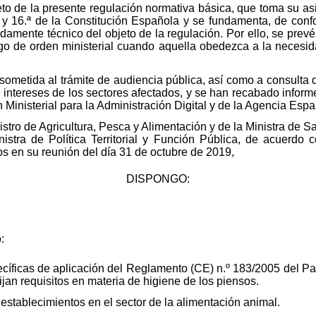
to de la presente regulación normativa básica, que toma su asi
ª y 16.ª de la Constitución Española y se fundamenta, de conf
damente técnico del objeto de la regulación. Por ello, se prevé
o de orden ministerial cuando aquella obedezca a la necesida
 sometida al trámite de audiencia pública, así como a consult
 intereses de los sectores afectados, y se han recabado informe
 Ministerial para la Administración Digital y de la Agencia Esp
nistro de Agricultura, Pesca y Alimentación y de la Ministra de
istra de Política Territorial y Función Pública, de acuerdo
os en su reunión del día 31 de octubre de 2019,
DISPONGO:
:
ecíficas de aplicación del Reglamento (CE) n.º 183/2005 del P
ijan requisitos en materia de higiene de los piensos.
 establecimientos en el sector de la alimentación animal.