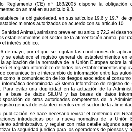
ado Reglamento (CE) n.º 183/2005 dispone la obligación 
imentación animal en su artículo 9.3.
establece la obligatoriedad, en sus artículos 19.6 y 19.7, d
e establecimientos autorizados de acuerdo con su artículo 10.
e Sanidad Animal, asimismo prevé en su artículo 72.2 el desarro
 los establecimientos del sector de la alimentación animal por 
 el interés público.
6 de mayo, por el que se regulan las condiciones de aplicac
y se establece el registro general de establecimientos en e
la aplicación de la normativa de la Unión Europea sobre la hig
ció el registro informático de todos los establecimientos impli
 de comunicación e intercambio de información entre las autor
tos como la comunicación de los riesgos asociados al consumo 
ón informática denominada «Sistema Informático de registro de 
. Para evitar una duplicidad en la actuación de la Administ
tre la base de datos SILUM y las bases de datos informa
isposición de otras autoridades competentes de la Administ
l registro general de establecimientos en el sector de la alimenta
u publicación, se hace necesario revisar el contenido del Re
aciones introducidas por la nueva normativa de la Unión 
ento administrativo, y regular con más detalle algunos aspe
ntizar la seguridad jurídica para los operadores de piensos y