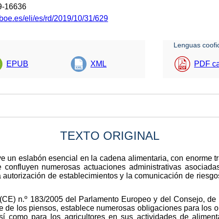
9-16636
boe.es/eli/es/rd/2019/10/31/629
Lenguas coofic
EPUB
XML
PDF ca
TEXTO ORIGINAL
ye un eslabón esencial en la cadena alimentaria, con enorme t
ue confluyen numerosas actuaciones administrativas asociada
la autorización de establecimientos y la comunicación de riesg
 (CE) n.º 183/2005 del Parlamento Europeo y del Consejo, de 
iene de los piensos, establece numerosas obligaciones para los
sí como para los agricultores en sus actividades de alimen