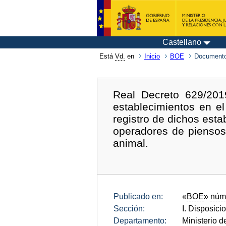
Castellano
Está
Vd.
en
Inicio
BOE
Documento
Real Decreto 629/201
establecimientos en el
registro de dichos esta
operadores de piensos
animal.
Publicado en:
«
BOE
»
núm
Sección:
I. Disposici
Departamento:
Ministerio d