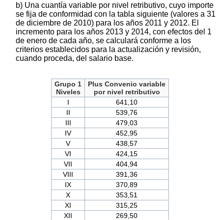
b) Una cuantía variable por nivel retributivo, cuyo importe
se fija de conformidad con la tabla siguiente (valores a 31
de diciembre de 2010) para los años 2011 y 2012. El
incremento para los años 2013 y 2014, con efectos del 1
de enero de cada año, se calculará conforme a los
criterios establecidos para la actualización y revisión,
cuando proceda, del salario base.
Grupo 1
Plus Convenio variable
Niveles
por nivel retributivo
I
641,10
II
539,76
III
479,03
IV
452,95
V
438,57
VI
424,15
VII
404,94
VIII
391,36
IX
370,89
X
353,51
XI
315,25
XII
269,50