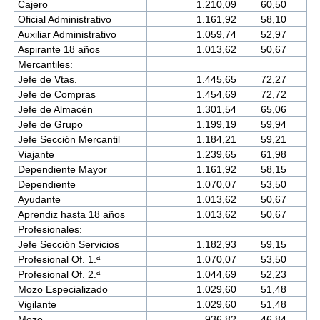
Cajero
1.210,09
60,50
Oficial Administrativo
1.161,92
58,10
Auxiliar Administrativo
1.059,74
52,97
Aspirante 18 años
1.013,62
50,67
Mercantiles:
Jefe de Vtas.
1.445,65
72,27
Jefe de Compras
1.454,69
72,72
Jefe de Almacén
1.301,54
65,06
Jefe de Grupo
1.199,19
59,94
Jefe Sección Mercantil
1.184,21
59,21
Viajante
1.239,65
61,98
Dependiente Mayor
1.161,92
58,15
Dependiente
1.070,07
53,50
Ayudante
1.013,62
50,67
Aprendiz hasta 18 años
1.013,62
50,67
Profesionales:
Jefe Sección Servicios
1.182,93
59,15
Profesional Of. 1.ª
1.070,07
53,50
Profesional Of. 2.ª
1.044,69
52,23
Mozo Especializado
1.029,60
51,48
Vigilante
1.029,60
51,48
Mozo
936,82
46,84