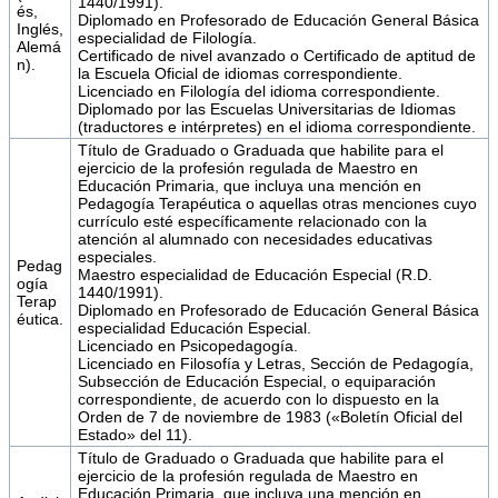
1440/1991).
és,
Diplomado en Profesorado de Educación General Básica
Inglés,
especialidad de Filología.
Alemá
Certificado de nivel avanzado o Certificado de aptitud de
n).
la Escuela Oficial de idiomas correspondiente.
Licenciado en Filología del idioma correspondiente.
Diplomado por las Escuelas Universitarias de Idiomas
(traductores e intérpretes) en el idioma correspondiente.
Título de Graduado o Graduada que habilite para el
ejercicio de la profesión regulada de Maestro en
Educación Primaria, que incluya una mención en
Pedagogía Terapéutica o aquellas otras menciones cuyo
currículo esté específicamente relacionado con la
atención al alumnado con necesidades educativas
especiales.
Pedag
Maestro especialidad de Educación Especial (R.D.
ogía
1440/1991).
Terap
Diplomado en Profesorado de Educación General Básica
éutica.
especialidad Educación Especial.
Licenciado en Psicopedagogía.
Licenciado en Filosofía y Letras, Sección de Pedagogía,
Subsección de Educación Especial, o equiparación
correspondiente, de acuerdo con lo dispuesto en la
Orden de 7 de noviembre de 1983 («Boletín Oficial del
Estado» del 11).
Título de Graduado o Graduada que habilite para el
ejercicio de la profesión regulada de Maestro en
Educación Primaria, que incluya una mención en