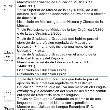
Maestro especialidad de Educación Musical (R.D.
Músic
1440/1991).
a.
Título Superior de Música de la Ley 1/1990, de 3 de
octubre, o titulaciones declaradas equivalentes a efectos
de docencia.
Licenciado en Musicología o en Historia y Ciencia de la
Música.
Título Profesional de Música de la Ley Orgánica 1/1990
o de la Ley Orgánica 2/2006.
Título de Graduado o Graduada que habilite para el
ejercicio de la profesión regulada de Maestro en
Educación Primaria, que incluya una mención en
Educación Física.
Educa
Título de Graduado o Graduada en el ámbito de la
ción
Actividad Física y del Deporte.
Física.
Maestro especialista de Educación Física (R.D.
1440/1991).
Licenciado en Educación Física.
Diplomado en Educación Física.
Título de Graduado o Graduada que habilite para el
ejercicio de la profesión regulada de Maestro en
Educación Primaria, que incluya una mención en Lengua
extranjera y la acreditación del nivel B2 del Marco común
Lengu
europeo de referencia para las lenguas.
a
Títulos de Graduado o Graduado en el ámbito de una
extran
lengua extranjera en el idioma correspondiente.
jera
Maestro especialidad de Lengua Extranjera (R.D.
(Franc