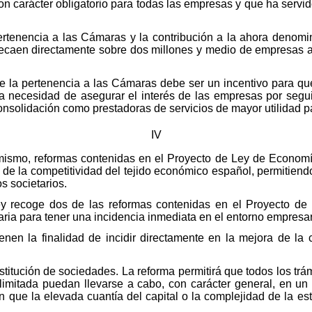
n carácter obligatorio para todas las empresas y que ha servido
pertenencia a las Cámaras y la contribución a la ahora denom
recaen directamente sobre dos millones y medio de empresas ac
 de la pertenencia a las Cámaras debe ser un incentivo para 
a necesidad de asegurar el interés de las empresas por segui
onsolidación como prestadoras de servicios de mayor utilidad p
IV
mismo, reformas contenidas en el Proyecto de Ley de Economía
 de la competitividad del tejido económico español, permitiendo
s societarios.
ley recoge dos de las reformas contenidas en el Proyecto d
ia para tener una incidencia inmediata en el entorno empresar
nen la finalidad de incidir directamente en la mejora de la 
nstitución de sociedades. La reforma permitirá que todos los trá
limitada puedan llevarse a cabo, con carácter general, en un
 que la elevada cuantía del capital o la complejidad de la est