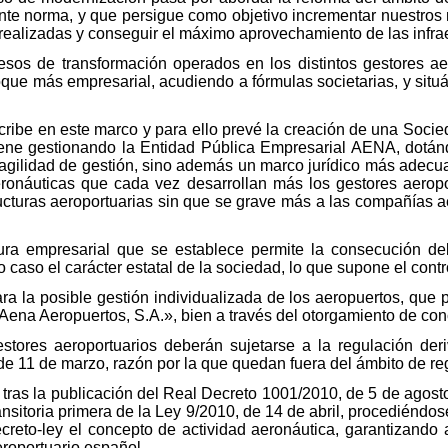
nte norma, y que persigue como objetivo incrementar nuestros ni
es realizadas y conseguir el máximo aprovechamiento de las infr
esos de transformación operados en los distintos gestores ae
oque más empresarial, acudiendo a fórmulas societarias, y situ
cribe en este marco y para ello prevé la creación de una Soci
ene gestionando la Entidad Pública Empresarial AENA, dotánd
 agilidad de gestión, sino además un marco jurídico más adecu
eronáuticas que cada vez desarrollan más los gestores aeropo
tructuras aeroportuarias sin que se grave más a las compañías 
tura empresarial que se establece permite la consecución del
 caso el carácter estatal de la sociedad, lo que supone el contro
a la posible gestión individualizada de los aeropuertos, que po
«Aena Aeropuertos, S.A.», bien a través del otorgamiento de con
stores aeroportuarios deberán sujetarse a la regulación deri
 de 11 de marzo, razón por la que quedan fuera del ámbito de re
 tras la publicación del Real Decreto 1001/2010, de 5 de agosto
ansitoria primera de la Ley 9/2010, de 14 de abril, procediéndos
reto-ley el concepto de actividad aeronáutica, garantizando 
roportuario español.