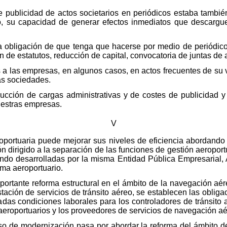
 publicidad de actos societarios en periódicos estaba tambié
, su capacidad de generar efectos inmediatos que descargu
 obligación de que tenga que hacerse por medio de periódicos
n de estatutos, reducción de capital, convocatoria de juntas de 
a las empresas, en algunos casos, en actos frecuentes de su vi
las sociedades.
ducción de cargas administrativas y de costes de publicidad 
uestras empresas.
V
roportuaria puede mejorar sus niveles de eficiencia abordand
 dirigido a la separación de las funciones de gestión aeropor
ndo desarrolladas por la misma Entidad Pública Empresarial, 
ema aeroportuario.
portante reforma estructural en el ámbito de la navegación aér
estación de servicios de tránsito aéreo, se establecen las oblig
adas condiciones laborales para los controladores de tránsito a
 aeroportuarios y los proveedores de servicios de navegación aé
so de modernización pasa por abordar la reforma del ámbito de