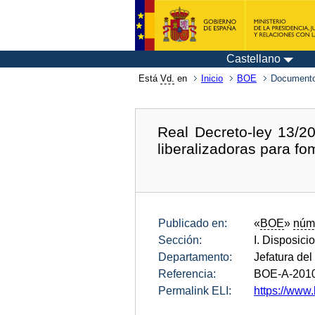
Castellano
Está
Vd.
en
Inicio
BOE
Documento
Real Decreto-ley 13/20
liberalizadoras para fo
Publicado en:
«
BOE
»
núm
Sección:
I. Disposici
Departamento:
Jefatura del
Referencia:
BOE-A-201
Permalink ELI:
https://www.