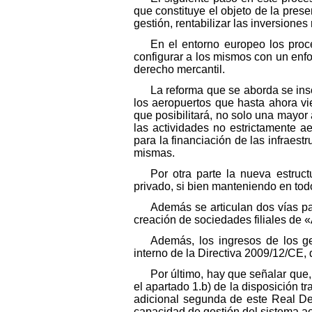
que constituye el objeto de la prese
gestión, rentabilizar las inversion
En el entorno europeo los proc
configurar a los mismos con un enf
derecho mercantil.
La reforma que se aborda se ins
los aeropuertos que hasta ahora vi
que posibilitará, no solo una mayor
las actividades no estrictamente a
para la financiación de las infraes
mismas.
Por otra parte la nueva estruc
privado, si bien manteniendo en todo
Además se articulan dos vías par
creación de sociedades filiales de 
Además, los ingresos de los ge
interno de la Directiva 2009/12/CE,
Por último, hay que señalar que,
el apartado 1.b) de la disposición tr
adicional segunda de este Real Dec
capacidad de gestión del sistema ae