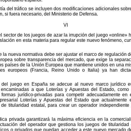
tía del tráfico se incluyen dos modificaciones adicionales so
ón, si fuera necesario, del Ministerio de Defensa.
VI
l sector de los juegos de azar la irrupción del juego «online
slación en esta materia para regular este nuevo fenómeno, cum
 la nueva normativa debe ser ajustar el marco de regulación d
uropea sobre transparencia del mercado, que exige la separac
os países de la Unión Europea que mantiene unidos en una mis
ses europeos (Francia, Reino Unido o Italia) ya han dict
r del juego en España se adecue al nuevo marco jurídico 
 encaminadas a que Loterías y Apuestas del Estado, como 
o formas jurídico-privadas para competir adecuadamente en 
presarial Loterías y Apuestas del Estado que actualmente 
e titularidad estatal, para crear un operador independiente 
ica privada garantizará la máxima eficiencia en la comerciali
 actuación del operador que gestiona los juegos de titularidad
licos o privados que puedan acceder a este nuevo mercado de