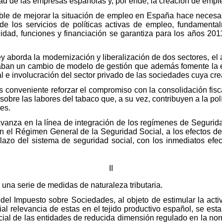
idad de las empresas españolas y, por ende, la creación de empl
able de mejorar la situación de empleo en España hace necesa
 de los servicios de políticas activas de empleo, fundamental
idad, funciones y financiación se garantiza para los años 20
ey aborda la modernización y liberalización de dos sectores, el a
maban un cambio de modelo de gestión que además fomente la efi
ial e involucración del sector privado de las sociedades cuya cr
s conveniente reforzar el compromiso con la consolidación fisca
sobre las labores del tabaco que, a su vez, contribuyen a la pol
es.
 avanza en la línea de integración de los regímenes de Segurid
en el Régimen General de la Seguridad Social, a los efectos d
azo del sistema de seguridad social, con los inmediatos efec
II
 una serie de medidas de naturaleza tributaria.
 del Impuesto sobre Sociedades, al objeto de estimular la ac
l relevancia de estas en el tejido productivo español, se est
cial de las entidades de reducida dimensión regulado en la no