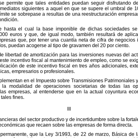
se permite que tales entidades puedan seguir disfrutando de
 inmediatos siguientes a aquel en que se supere el umbral de 
ímite se sobrepase a resultas de una reestructuración empresa
ondición.
 hasta el cual la base imponible de dichas sociedades se 
.000 euros y que, de igual modo, también resultará de aplica
mpresas que, por tener una cuantía neta de cifra de negocios i
ados, puedan acogerse al tipo de gravamen del 20 por ciento.
e libertad de amortización para las inversiones nuevas del acti
este incentivo fiscal al mantenimiento de empleo, como se exig
licación de este incentivo fiscal en tres años adicionales, ex
sicas, empresarios o profesionales.
lementan en el Impuesto sobre Transmisiones Patrimoniales 
la modalidad de operaciones societarias de todas las ope
 las empresas, al entenderse que en la actual coyuntura eco
tales fines.
III
nancieras del sector productivo y de incertidumbre sobre la forta
 económicas que recaen sobre las empresas de forma directa.
 permanente, que la Ley 3/1993, de 22 de marzo, Básica de 