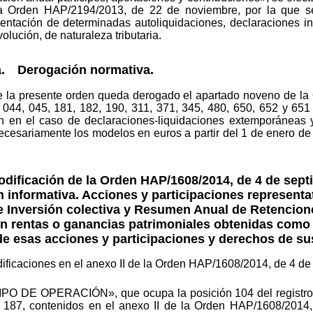
 la Orden HAP/2194/2013, de 22 de noviembre, por la que se
entación de determinadas autoliquidaciones, declaraciones in
lución, de naturaleza tributaria.
ca. Derogación normativa.
 de la presente orden queda derogado el apartado noveno de la
044, 045, 181, 182, 190, 311, 371, 345, 480, 650, 652 y 651
 en el caso de declaraciones-liquidaciones extemporáneas 
necesariamente los modelos en euros a partir del 1 de enero de 
odificación de la Orden HAP/1608/2014, de 4 de sept
 informativa. Acciones y participaciones representati
de Inversión colectiva y Resumen Anual de Retencion
con rentas o ganancias patrimoniales obtenidas com
e esas acciones y participaciones y derechos de su
dificaciones en el anexo II de la Orden HAP/1608/2014, de 4 de
O DE OPERACIÓN», que ocupa la posición 104 del registro de
o 187, contenidos en el anexo II de la Orden HAP/1608/2014,