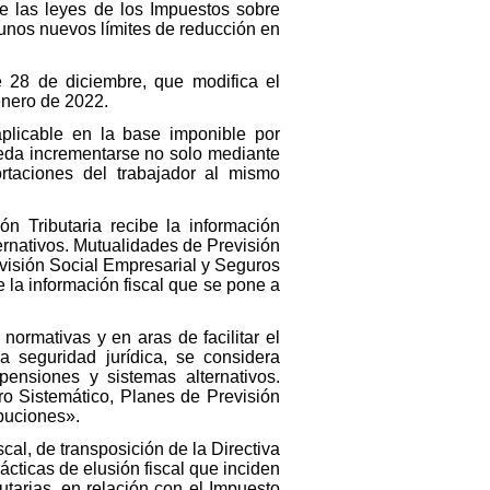
e las leyes de los Impuestos sobre
 unos nuevos límites de reducción en
e 28 de diciembre, que modifica el
enero de 2022.
aplicable en la base imponible por
pueda incrementarse no solo mediante
rtaciones del trabajador al mismo
n Tributaria recibe la información
ernativos. Mutualidades de Previsión
visión Social Empresarial y Seguros
 la información fiscal que se pone a
normativas y en aras de facilitar el
a seguridad jurídica, se considera
ensiones y sistemas alternativos.
ro Sistemático, Planes de Previsión
buciones».
scal, de transposición de la Directiva
cticas de elusión fiscal que inciden
utarias, en relación con el Impuesto