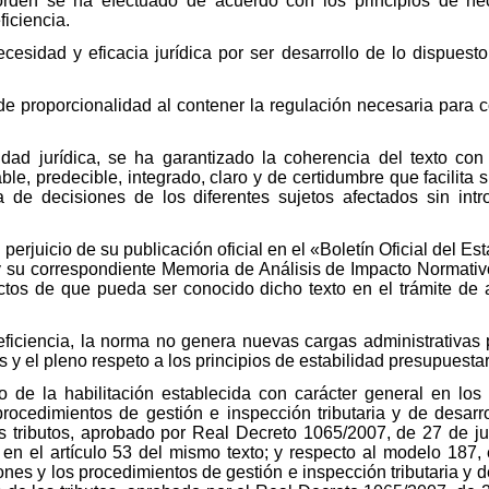
orden se ha efectuado de acuerdo con los principios de nece
ficiencia.
cesidad y eficacia jurídica por ser desarrollo de lo dispuest
e proporcionalidad al contener la regulación necesaria para co
dad jurídica, se ha garantizado la coherencia del texto con 
e, predecible, integrado, claro y de certidumbre que facilita
 de decisiones de los diferentes sujetos afectados sin intr
n perjuicio de su publicación oficial en el «Boletín Oficial del 
y su correspondiente Memoria de Análisis de Impacto Normativo,
tos de que pueda ser conocido dicho texto en el trámite de 
 eficiencia, la norma no genera nuevas cargas administrativas
 y el pleno respeto a los principios de estabilidad presupuestari
cio de la habilitación establecida con carácter general en lo
procedimientos de gestión e inspección tributaria y de desar
s tributos, aprobado por Real Decreto 1065/2007, de 27 de jul
en el artículo 53 del mismo texto; y respecto al modelo 187, 
nes y los procedimientos de gestión e inspección tributaria y 