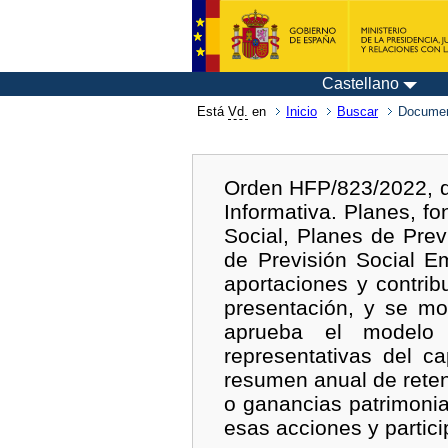
Castellano
Está
Vd.
en
Inicio
Buscar
Documen
Orden HFP/823/2022, d
Informativa. Planes, f
Social, Planes de Prev
de Previsión Social E
aportaciones y contrib
presentación, y se mo
aprueba el modelo 1
representativas del ca
resumen anual de reten
o ganancias patrimoni
esas acciones y partic