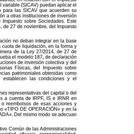
l variable (SICAV) puedan aplicar el
io para las SICAV que acuerden su
ón a otras instituciones de inversión
el Impuesto sobre Sociedades. Este
14, de 27 de noviembre, del Impuesto
dación no deban integrar en la base
a cuota de liquidación, en la forma y
primera de la Ley 27/2014, de 27 de
rueba el modelo 187, de declaración
tuciones de inversión colectiva y del
onas Físicas, del Impuesto sobre
ncias patrimoniales obtenidas como
 establecen las condiciones y el
es representativas del capital o del
sos a cuenta de IRPF, IS e IRNR en
s o reembolsos de esas acciones y
 campo «TIPO DE OPERACIÓN» y en la
DA». Del mismo modo se adecuan
ativo Común de las Administraciones