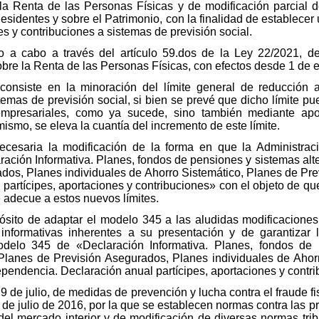
la Renta de las Personas Físicas y de modificación parcial d
sidentes y sobre el Patrimonio, con la finalidad de establecer
s y contribuciones a sistemas de previsión social.
o a cabo a través del artículo 59.dos de la Ley 22/2021, d
sobre la Renta de las Personas Físicas, con efectos desde 1 de 
consiste en la minoración del límite general de reducción 
temas de previsión social, si bien se prevé que dicho límite 
 empresariales, como ya sucede, sino también mediante apo
mismo, se eleva la cuantía del incremento de este límite.
cesaria la modificación de la forma en que la Administració
ación Informativa. Planes, fondos de pensiones y sistemas alt
ados, Planes individuales de Ahorro Sistemático, Planes de Pre
artícipes, aportaciones y contribuciones» con el objeto de que
e adecue a estos nuevos límites.
pósito de adaptar el modelo 345 a las aludidas modificaciones 
informativas inherentes a su presentación y de garantizar l
elo 345 de «Declaración Informativa. Planes, fondos de p
Planes de Previsión Asegurados, Planes individuales de Ahor
pendencia. Declaración anual partícipes, aportaciones y contri
 9 de julio, de medidas de prevención y lucha contra el fraude fi
e julio de 2016, por la que se establecen normas contra las prá
el mercado interior y de modificación de diversas normas trib