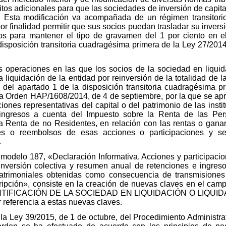
tos adicionales para que las sociedades de inversión de capita
o. Esta modificación va acompañada de un régimen transitor
por finalidad permitir que sus socios puedan trasladar su inversi
tos para mantener el tipo de gravamen del 1 por ciento en 
 disposición transitoria cuadragésima primera de la Ley 27/20
las operaciones en las que los socios de la sociedad en liqui
 liquidación de la entidad por reinversión de la totalidad de l
c) del apartado 1 de la disposición transitoria cuadragésima 
la Orden HAP/1608/2014, de 4 de septiembre, por la que se ap
iones representativas del capital o del patrimonio de las insti
ngresos a cuenta del Impuesto sobre la Renta de las Pers
a Renta de no Residentes, en relación con las rentas o gana
es o reembolsos de esas acciones o participaciones y se
.
 modelo 187, «Declaración Informativa. Acciones y participacion
e inversión colectiva y resumen anual de retenciones e ingre
patrimoniales obtenidas como consecuencia de transmisione
cripción», consiste en la creación de nuevas claves en el
DENTIFICACIÓN DE LA SOCIEDAD EN LIQUIDACIÓN O LIQUIDA
 referencia a estas nuevas claves.
la Ley 39/2015, de 1 de octubre, del Procedimiento Administr