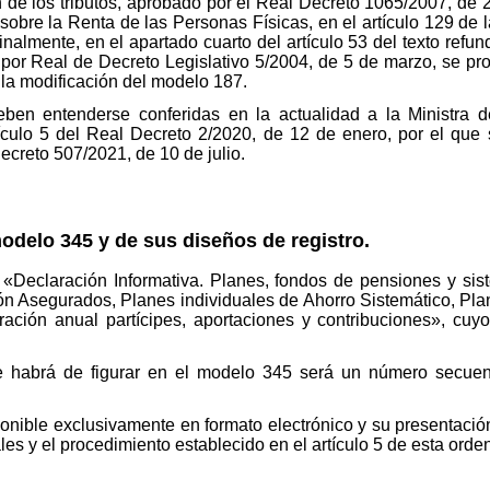
 de los tributos, aprobado por el Real Decreto 1065/2007, de 27
 sobre la Renta de las Personas Físicas, en el artículo 129 de
nalmente, en el apartado cuarto del artículo 53 del texto refun
or Real de Decreto Legislativo 5/2004, de 5 de marzo, se pr
la modificación del modelo 187.
deben entenderse conferidas en la actualidad a la Ministra
ículo 5 del Real Decreto 2/2020, de 12 de enero, por el que
ecreto 507/2021, de 10 de julio.
odelo 345 y de sus diseños de registro.
Declaración Informativa. Planes, fondos de pensiones y sist
ión Asegurados, Planes individuales de Ahorro Sistemático, Pla
ción anual partícipes, aportaciones y contribuciones», cuyos
e habrá de figurar en el modelo 345 será un número secuenc
nible exclusivamente en formato electrónico y su presentación 
s y el procedimiento establecido en el artículo 5 de esta orden