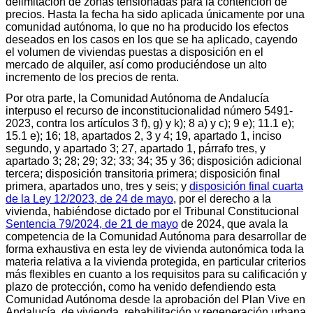
delimitación de zonas tensionadas para la contención de
precios. Hasta la fecha ha sido aplicada únicamente por una
comunidad autónoma, lo que no ha producido los efectos
deseados en los casos en los que se ha aplicado, cayendo
el volumen de viviendas puestas a disposición en el
mercado de alquiler, así como produciéndose un alto
incremento de los precios de renta.
Por otra parte, la Comunidad Autónoma de Andalucía
interpuso el recurso de inconstitucionalidad número 5491-
2023, contra los artículos 3 f), g) y k); 8 a) y c); 9 e); 11.1 e);
15.1 e); 16; 18, apartados 2, 3 y 4; 19, apartado 1, inciso
segundo, y apartado 3; 27, apartado 1, párrafo tres, y
apartado 3; 28; 29; 32; 33; 34; 35 y 36; disposición adicional
tercera; disposición transitoria primera; disposición final
primera, apartados uno, tres y seis; y
disposición final cuarta
de la Ley 12/2023, de 24 de mayo
, por el derecho a la
vivienda, habiéndose dictado por el Tribunal Constitucional
Sentencia 79/2024, de 21 de mayo
de 2024, que avala la
competencia de la Comunidad Autónoma para desarrollar de
forma exhaustiva en esta ley de vivienda autonómica toda la
materia relativa a la vivienda protegida, en particular criterios
más flexibles en cuanto a los requisitos para su calificación y
plazo de protección, como ha venido defendiendo esta
Comunidad Autónoma desde la aprobación del Plan Vive en
Andalucía, de vivienda, rehabilitación y regeneración urbana