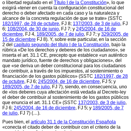
o libertad regulado en el
Título I de la Constitución
», lo que
exigirá «tener en cuenta la configuración constitucional del
derecho o deber afectado en cada caso y la naturaleza y
alcance de la concreta regulación de que se trate» (SSTC
182/1997, de 28 de octubre
, FJ 8;
137/2003, de 3 de julio
, FJ
6;
108/2004, de 30 de junio
, FJ 7; y
245/2004, de 16 de
diciembre
, FJ 4,
189/2005, de 7 de julio
, FJ 7; y
329/2005, de
15 de diciembre
FJ 8). Y, sobre este particular, en la sección
2 del
capítulo segundo del título I de la Constitución
, bajo la
rúbrica «De los derechos y deberes de los ciudadanos», se
inserta el art. 31.1 CE, precepto que establece «un auténtico
mandato jurídico, fuente de derechos y obligaciones», del
que «se deriva un deber constitucional para los ciudadanos
de contribuir, a través de los impuestos, al sostenimiento o
financiación de los gastos públicos» (SSTC
182/1997, de 28
de octubre
, FJ 6;
245/2004, de 16 de diciembre
, FJ 5; y
189/2005, de 7 de julio
, FJ 7), siendo, en consecuencia, uno
de «los deberes cuya afectación está vedada al Decreto-ley
el deber de contribuir al sostenimiento de los gastos públicos
que enuncia el art. 31.1 CE» (SSTC
137/2003, de 3 de julio
,
FJ 6;
245/2004, de 16 de diciembre
, FJ 5; y
189/2005, de 7
de julio
, FJ 7) (…).
Pues bien, el
artículo 31.1 de la Constitución Española
«conecta el citado deber de contribuir con el criterio de la