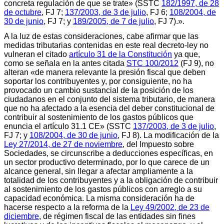
concreta regulación de que se trate» (SSTC
182/1997, de 28
de octubre
, FJ 7;
137/2003, de 3 de julio
, FJ 6;
108/2004, de
30 de junio
, FJ 7; y
189/2005, de 7 de julio
, FJ 7).».
A la luz de estas consideraciones, cabe afirmar que las
medidas tributarias contenidas en este real decreto-ley no
vulneran el citado
artículo 31 de la Constitución
ya que,
como se señala en la antes citada
STC 100/2012
(FJ 9), no
alteran «de manera relevante la presión fiscal que deben
soportar los contribuyentes y, por consiguiente, no ha
provocado un cambio sustancial de la posición de los
ciudadanos en el conjunto del sistema tributario, de manera
que no ha afectado a la esencia del deber constitucional de
contribuir al sostenimiento de los gastos públicos que
enuncia el artículo 31.1 CE» (SSTC
137/2003, de 3 de julio
,
FJ 7; y
108/2004, de 30 de junio
, FJ 8). La modificación de la
Ley 27/2014, de 27 de noviembre
, del Impuesto sobre
Sociedades, se circunscribe a deducciones específicas, en
un sector productivo determinado, por lo que carece de un
alcance general, sin llegar a afectar ampliamente a la
totalidad de los contribuyentes y a la obligación de contribuir
al sostenimiento de los gastos públicos con arreglo a su
capacidad económica. La misma consideración ha de
hacerse respecto a la reforma de la
Ley 49/2002, de 23 de
diciembre
, de régimen fiscal de las entidades sin fines