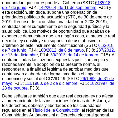
oportunidad que corresponde al Gobierno (SSTC
61/2018,
de 7 de junio
, FJ 4;
142/2014, de 11 de septiembre
, FJ 3) y
esta decisión, sin duda, supone una ordenación de
prioridades políticas de actuación (STC, de 30 de enero de
2019, Recurso de Inconstitucionalidad núm. 2208-2019),
centradas en el cumplimiento de la seguridad jurídica y la
salud pública. Los motivos de oportunidad que acaban de
exponerse demuestran que, en ningún caso, el presente real
decreto-ley constituye un supuesto de uso abusivo o
arbitrario de este instrumento constitucional (SSTC
61/2018,
de 7 de junio
, FJ 4;
100/2012, de 8 de mayo
, FJ 8;
237/2012,
de 13 de diciembre
, FJ 4;
39/2013, de 14 de febrero
, FJ 5). Al
contrario, todas las razones expuestas justifican amplia y
razonadamente la adopción de la presente norma, al
responder a la finalidad legítima de aprobar medidas que
contribuyan a abordar de forma inmediata el impacto
económico y social del COVID-19 (SSTC
29/1982, de 31 de
mayo
, FJ 3;
111/1983, de 2 de diciembre
, FJ 5;
182/1997, de
28 de octubre
, FJ 3).
Debe señalarse también que este real decreto-ley no afecta
al ordenamiento de las instituciones básicas del Estado, a
los derechos, deberes y libertades de los ciudadanos
regulados en el
Título I de la Constitución
, al régimen de las
Comunidades Autónomas ni al Derecho electoral general.