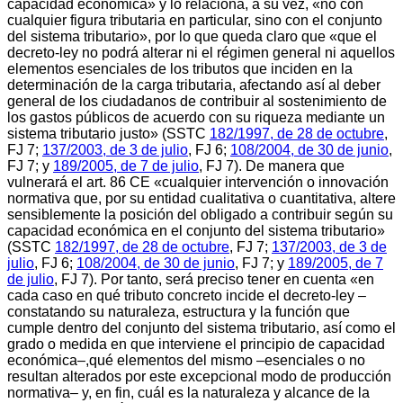
capacidad económica» y lo relaciona, a su vez, «no con
cualquier figura tributaria en particular, sino con el conjunto
del sistema tributario», por lo que queda claro que «que el
decreto-ley no podrá alterar ni el régimen general ni aquellos
elementos esenciales de los tributos que inciden en la
determinación de la carga tributaria, afectando así al deber
general de los ciudadanos de contribuir al sostenimiento de
los gastos públicos de acuerdo con su riqueza mediante un
sistema tributario justo» (SSTC
182/1997, de 28 de octubre
,
FJ 7;
137/2003, de 3 de julio
, FJ 6;
108/2004, de 30 de junio
,
FJ 7; y
189/2005, de 7 de julio
, FJ 7). De manera que
vulnerará el art. 86 CE «cualquier intervención o innovación
normativa que, por su entidad cualitativa o cuantitativa, altere
sensiblemente la posición del obligado a contribuir según su
capacidad económica en el conjunto del sistema tributario»
(SSTC
182/1997, de 28 de octubre
, FJ 7;
137/2003, de 3 de
julio
, FJ 6;
108/2004, de 30 de junio
, FJ 7; y
189/2005, de 7
de julio
, FJ 7). Por tanto, será preciso tener en cuenta «en
cada caso en qué tributo concreto incide el decreto-ley –
constatando su naturaleza, estructura y la función que
cumple dentro del conjunto del sistema tributario, así como el
grado o medida en que interviene el principio de capacidad
económica–,qué elementos del mismo –esenciales o no
resultan alterados por este excepcional modo de producción
normativa– y, en fin, cuál es la naturaleza y alcance de la