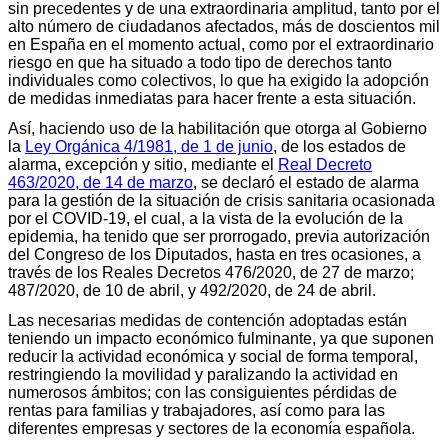
sin precedentes y de una extraordinaria amplitud, tanto por el
alto número de ciudadanos afectados, más de doscientos mil
en España en el momento actual, como por el extraordinario
riesgo en que ha situado a todo tipo de derechos tanto
individuales como colectivos, lo que ha exigido la adopción
de medidas inmediatas para hacer frente a esta situación.
Así, haciendo uso de la habilitación que otorga al Gobierno
la
Ley Orgánica 4/1981, de 1 de junio
, de los estados de
alarma, excepción y sitio, mediante el
Real Decreto
463/2020, de 14 de marzo
, se declaró el estado de alarma
para la gestión de la situación de crisis sanitaria ocasionada
por el COVID-19, el cual, a la vista de la evolución de la
epidemia, ha tenido que ser prorrogado, previa autorización
del Congreso de los Diputados, hasta en tres ocasiones, a
través de los Reales Decretos 476/2020, de 27 de marzo;
487/2020, de 10 de abril, y 492/2020, de 24 de abril.
Las necesarias medidas de contención adoptadas están
teniendo un impacto económico fulminante, ya que suponen
reducir la actividad económica y social de forma temporal,
restringiendo la movilidad y paralizando la actividad en
numerosos ámbitos; con las consiguientes pérdidas de
rentas para familias y trabajadores, así como para las
diferentes empresas y sectores de la economía española.