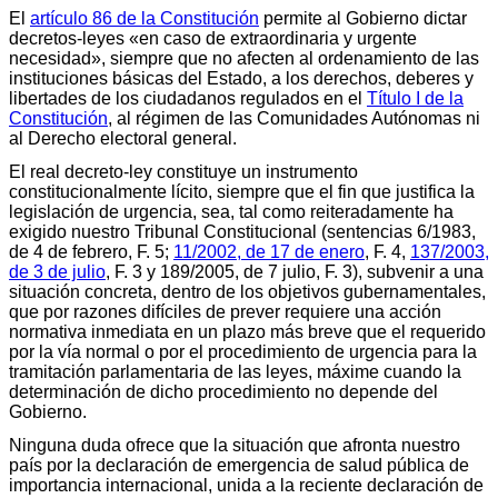
El
artículo 86 de la Constitución
permite al Gobierno dictar
decretos-leyes «en caso de extraordinaria y urgente
necesidad», siempre que no afecten al ordenamiento de las
instituciones básicas del Estado, a los derechos, deberes y
libertades de los ciudadanos regulados en el
Título I de la
Constitución
, al régimen de las Comunidades Autónomas ni
al Derecho electoral general.
El real decreto-ley constituye un instrumento
constitucionalmente lícito, siempre que el fin que justifica la
legislación de urgencia, sea, tal como reiteradamente ha
exigido nuestro Tribunal Constitucional (sentencias 6/1983,
de 4 de febrero, F. 5;
11/2002, de 17 de enero
, F. 4,
137/2003,
de 3 de julio
, F. 3 y 189/2005, de 7 julio, F. 3), subvenir a una
situación concreta, dentro de los objetivos gubernamentales,
que por razones difíciles de prever requiere una acción
normativa inmediata en un plazo más breve que el requerido
por la vía normal o por el procedimiento de urgencia para la
tramitación parlamentaria de las leyes, máxime cuando la
determinación de dicho procedimiento no depende del
Gobierno.
Ninguna duda ofrece que la situación que afronta nuestro
país por la declaración de emergencia de salud pública de
importancia internacional, unida a la reciente declaración de