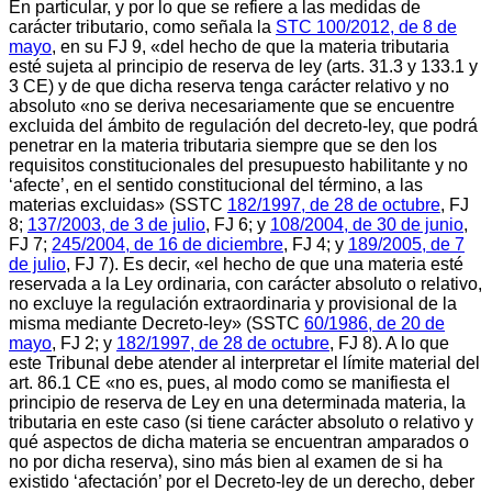
En particular, y por lo que se refiere a las medidas de
carácter tributario, como señala la
STC 100/2012, de 8 de
mayo
, en su FJ 9, «del hecho de que la materia tributaria
esté sujeta al principio de reserva de ley (arts. 31.3 y 133.1 y
3 CE) y de que dicha reserva tenga carácter relativo y no
absoluto «no se deriva necesariamente que se encuentre
excluida del ámbito de regulación del decreto-ley, que podrá
penetrar en la materia tributaria siempre que se den los
requisitos constitucionales del presupuesto habilitante y no
‘afecte’, en el sentido constitucional del término, a las
materias excluidas» (SSTC
182/1997, de 28 de octubre
, FJ
8;
137/2003, de 3 de julio
, FJ 6; y
108/2004, de 30 de junio
,
FJ 7;
245/2004, de 16 de diciembre
, FJ 4; y
189/2005, de 7
de julio
, FJ 7). Es decir, «el hecho de que una materia esté
reservada a la Ley ordinaria, con carácter absoluto o relativo,
no excluye la regulación extraordinaria y provisional de la
misma mediante Decreto-ley» (SSTC
60/1986, de 20 de
mayo
, FJ 2; y
182/1997, de 28 de octubre
, FJ 8). A lo que
este Tribunal debe atender al interpretar el límite material del
art. 86.1 CE «no es, pues, al modo como se manifiesta el
principio de reserva de Ley en una determinada materia, la
tributaria en este caso (si tiene carácter absoluto o relativo y
qué aspectos de dicha materia se encuentran amparados o
no por dicha reserva), sino más bien al examen de si ha
existido ‘afectación’ por el Decreto-ley de un derecho, deber