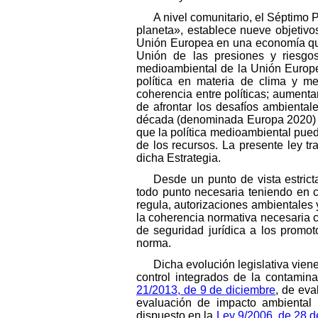
A nivel comunitario, el Séptimo 
planeta», establece nueve objetivos 
Unión Europea en una economía que 
Unión de las presiones y riesgos
medioambiental de la Unión Europea
política en materia de clima y med
coherencia entre políticas; aumentar
de afrontar los desafíos ambiental
década (denominada Europa 2020) in
que la política medioambiental pued
de los recursos. La presente ley tr
dicha Estrategia.
Desde un punto de vista estrict
todo punto necesaria teniendo en cu
regula, autorizaciones ambientales 
la coherencia normativa necesaria co
de seguridad jurídica a los promot
norma.
Dicha evolución legislativa vien
control integrados de la contamin
21/2013, de 9 de diciembre
, de eva
evaluación de impacto ambiental d
dispuesto en la
Ley 9/2006, de 28 de