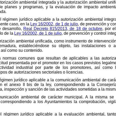
rización ambiental integrada y la autorización ambiental unif
de planes y programas, y la evaluación de impacto ambienta
ada.
 régimen jurídico aplicable a la autorización ambiental integr
sente caso, en la
Ley 16/2002, de 1 de julio
, de prevención y co
 desarrollo,
Real Decreto 815/2013, de 18 de octubre
, por 
lo de la
Ley 16/2002, de 1 de julio
, de prevención y control int
torización ambiental unificada, como instrumento de intervenció
adura, estableciéndose su objeto, las instalaciones o ac
 así como su contenido.
as normas comunes que resultan de aplicables a las autorizac
citud presentada por el promotor en los casos previstos legalme
tividad industrial por parte de los promotores, así como la
ipos de autorizaciones sectoriales o licencias.
régimen jurídico aplicable a la comunicación ambiental de cará
 en el anexo II bis de la ley, correspondiendo a la Conseje
a, inspección y sanción de las actividades sometidas a la mism
municación ambiental de carácter municipal. A la misma se 
, correspondiendo a los Ayuntamientos la comprobación, vigi
el régimen jurídico aplicable a la evaluación ambiental, ta