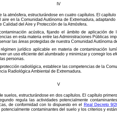
IV
 de la atmósfera, estructurándose en cuatro capítulos. El capítul
el aire en la Comunidad Autónoma de Extremadura, adaptando s
de Calidad del Aire y Protección de la Atmósfera.
contaminación acústica, fijando el ámbito de aplicación de
tencias en esta materia entre las Administraciones Públicas imp
servar las áreas protegidas de nuestra Comunidad Autónoma de
l régimen jurídico aplicable en materia de contaminación lum
over un uso eficiente del alumbrado y minimizar y corregir los 
las personas.
la protección radiológica, establece las competencias de la C
ancia Radiológica Ambiental de Extremadura.
V
n de suelos, estructurándose en dos capítulos. El capítulo primer
 segundo regula las actividades potencialmente contaminantes
icas, de conformidad con lo dispuesto en el
Real Decreto 9/2
s potencialmente contaminantes del suelo y los criterios y está