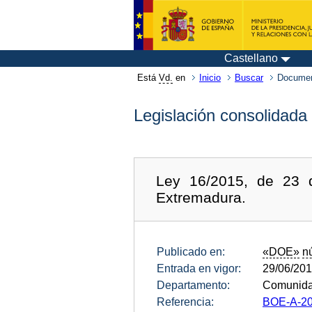
Castellano
Está
Vd.
en
Inicio
Buscar
Documen
Legislación consolidada
Ley 16/2015, de 23 
Extremadura.
Publicado en:
«DOE»
n
Entrada en vigor:
29/06/20
Departamento:
Comunida
Referencia:
BOE-A-20