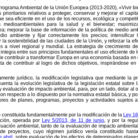
Programa Ambiental de la Unión Europea (2013-2020), «Vivir bie
prioritarios relativos a proteger, conservar y mejorar el capita
sea eficiente en el uso de los recursos, ecológica y competiti
 medioambientales para la salud y el bienestar; maximizar
; mejorar la base de información de la política de medio amb
io ambiente y fijar correctamente los precios; intensificar
 la sostenibilidad de las ciudades de la Unión, y reforzar la e
es a nivel regional y mundial. La estrategia de crecimiento 
tegra entre sus principios fundamentales el uso eficiente de l
e contribuir a transformar Europa en una economía basada en e
ata de contribuir al logro de dichos objetivos, inspirándose en
amente jurídico, la modificación legislativa que mediante la p
enta la evolución legislativa de la legislación estatal sobre
y evaluación de impacto ambiental, para, por un lado, dotar al
n respecto a lo dispuesto por la normativa estatal básica, y po
ores de planes, programas, proyectos y actividades sujetos 
e constituida fundamentalmente por la modificación de la
Ley 16
ación, operada por
Ley 5/2013, de 11 de junio
, y por la reg
luación ambiental, tanto de la evaluación de impacto ambient
e proyectos, cuyo régimen jurídico venía constituido hasta
 abril
, sobre evaluación de los efectos de determinados plane