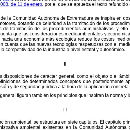
2008, de 11 de enero
, por el que se aprueba el texto refundid
 de la Comunidad Autónoma de Extremadura se inspira en dos p
motores, dotando de celeridad a la tramitación de los procedi
s de tramitación de los procedimientos administrativos, y ell
cuenta que las consideraciones medioambientales y económi
hacia una economía más ecológica reduce los costes medioa
o en cuenta que las nuevas tecnologías respetuosas con el me
a competitividad de la industria a nivel estatal y autonómico.
II
as disposiciones de carácter general, como el objeto o el ámbi
finiciones de determinados conceptos que posteriormente apa
ión y de seguridad jurídica a la hora de la aplicación concreta
general figuran también los principios que inspiran la norma y l
III
nción ambiental, se estructura en siete capítulos. El capítulo pri
nistrativa ambiental existentes en la Comunidad Autónoma 