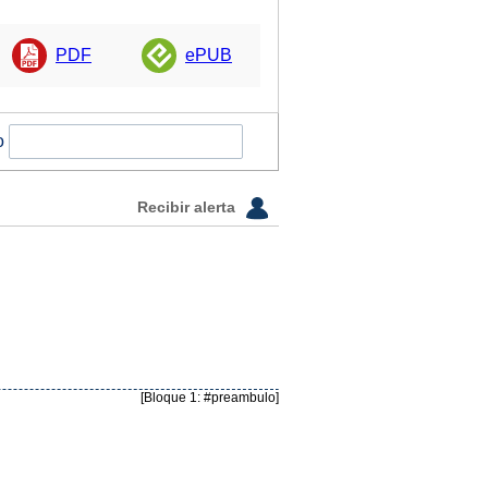
PDF
ePUB
o
Recibir alerta
[Bloque 1: #preambulo]