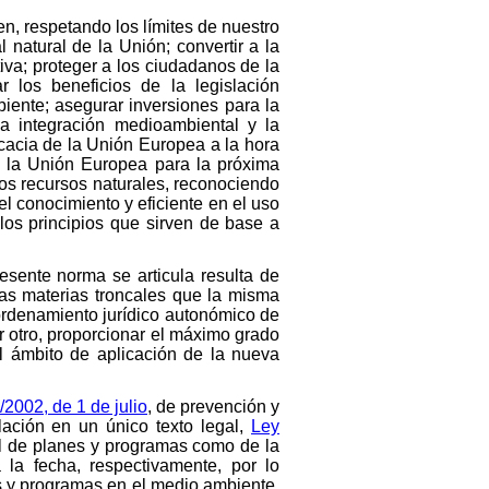
n, respetando los límites de nuestro
l natural de la Unión; convertir a la
va; proteger a los ciudadanos de la
 los beneficios de la legislación
iente; asegurar inversiones para la
 la integración medioambiental y la
ficacia de la Unión Europea a la hora
de la Unión Europea para la próxima
os recursos naturales, reconociendo
l conocimiento y eficiente en el uso
 los principios que sirven de base a
resente norma se articula resulta de
 las materias troncales que la misma
 ordenamiento jurídico autonómico de
r otro, proporcionar el máximo grado
al ámbito de aplicación de la nueva
/2002, de 1 de julio
, de prevención y
ulación en un único texto legal,
Ley
al de planes y programas como de la
 la fecha, respectivamente, por lo
s y programas en el medio ambiente,