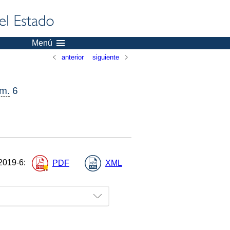
Menú
anterior
siguiente
m.
6
2019-6
:
PDF
XML