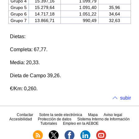
Grupo 4
15.397,16
1.099,79
Grupo 5
15.279,64
1.091,40
35,96
Grupo 6
14.717,18
1.051,22
34,64
Grupo 7
13.866,71
990,49
32,63
Dietas:
Completa: 67,77.
Media: 20,33.
Dieta de Campo 39,26.
€/Km: 0,260.
subir
Contactar
Sobre la sede electrónica
Mapa
Aviso legal
Accesibilidad
Protección de datos
Sistema Interno de Información
Tutoriales
Empleo en la AEBOE