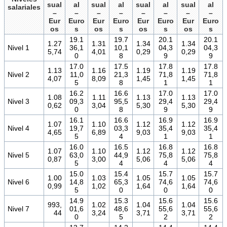
sual
al
sual
al
sual
al
sual
al
salariales
–
–
–
–
–
–
–
–
Eur
Euro
Eur
Euro
Eur
Euro
Eur
Euro
os
s
os
s
os
s
os
s
19.1
19.7
20.1
20.1
1.27
1.31
1.34
1.34
Nivel 1
36,1
10,1
04,3
04,3
5,74
4,01
0,29
0,29
0
8
9
9
17.0
17.5
17.8
17.8
1.13
1.16
1.19
1.19
Nivel 2
11,0
21,3
71,8
71,8
4,07
8,09
1,45
1,45
5
8
1
1
16.2
16.6
17.0
17.0
1.08
1.11
1.13
1.13
Nivel 3
09,3
95,5
29,4
29,4
0,62
3,04
5,30
5,30
0
8
9
9
16.1
16.6
16.9
16.9
1.07
1.10
1.12
1.12
Nivel 4
19,7
03,3
35,4
35,4
4,65
6,89
9,03
9,03
5
4
1
1
16.0
16.5
16.8
16.8
1.07
1.10
1.12
1.12
Nivel 5
63,0
44,9
75,8
75,8
0,87
3,00
5,06
5,06
5
4
4
4
15.0
15.4
15.7
15.7
1.00
1.03
1.05
1.05
Nivel 6
14,8
65,3
74,6
74,6
0,99
1,02
1,64
1,64
5
0
0
0
14.9
15.3
15.6
15.6
993,
1.02
1.04
1.04
Nivel 7
01,6
48,6
55,6
55,6
44
3,24
3,71
3,71
0
5
2
2