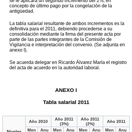
se le aplicará un segundo incremento del 2%, en
concepto de último pago por la congelación de la
antigüedad.
La tabla salarial resultante de ambos incrementos es la
definitiva para el 2011, debiendo procederse a su
consolidación mediante la firma del presente acta por
parte de las partes integrantes de la Comisión de
Vigilancia e interpretación del convenio. (Se adjunta en
anexo I).
Se acuerda delegar en Ricardo Álvarez María el registro
del acta de acuerdo en la autoridad laboral.
ANEXO I
Tabla salarial 2011
Año 2011
Año 2011
Año 2010
Año 2011
(3%)
(2%)
Men
Anu
Men
Anu
Men
Anu
Men
Anu
Niveles