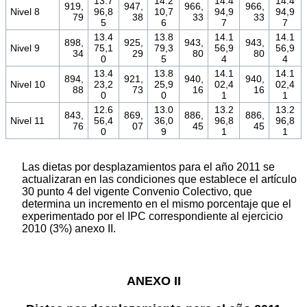
13.7
14.2
14.4
14.4
919,
947,
966,
966,
Nivel 8
96,8
10,7
94,9
94,9
79
38
33
33
5
6
7
7
13.4
13.8
14.1
14.1
898,
925,
943,
943,
Nivel 9
75,1
79,3
56,9
56,9
34
29
80
80
0
5
4
4
13.4
13.8
14.1
14.1
894,
921,
940,
940,
Nivel 10
23,2
25,9
02,4
02,4
88
73
16
16
0
0
1
1
12.6
13.0
13.2
13.2
843,
869,
886,
886,
Nivel 11
56,4
36,0
96,8
96,8
76
07
45
45
0
9
1
1
Las dietas por desplazamientos para el año 2011 se
actualizaran en las condiciones que establece el artículo
30 punto 4 del vigente Convenio Colectivo, que
determina un incremento en el mismo porcentaje que el
experimentado por el IPC correspondiente al ejercicio
2010 (3%) anexo II.
ANEXO II