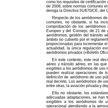
como los requisitos de certificació
de 2008, sobre normas comunes en e
deroga la Directiva 91/670/CE, del 
Respecto de los aeródromos de 
comunes, no obstante, sí ha inci
comprobación de los aeródromos d
Europeo y del Consejo, de 21 de o
aeródromos, gestión del tránsito a
ámbito no cubierto por el reglamen
proporcionadas para incrementar el 
actualidad, la única regulación e
aeródromos privados («Boletín Oficia
En este contexto, este real dec
aéreo y tránsito aéreo, en las que
exigibles a los aeródromos de uso re
pueden realizar operaciones de tr
definición de aeródromo de uso púb
real decreto. Los aeródromos de uso 
entre otras, la aviación privada y de
Ello no obstante, los estándare
adecuadas adaptaciones, se han t
exigibles a los aeródromos de us
operacional atendiendo a la aerona