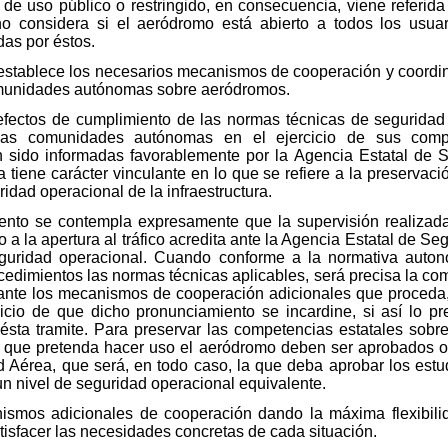
de uso público o restringido, en consecuencia, viene referid
y no considera si el aeródromo está abierto a todos los usua
das por éstos.
to establece los necesarios mecanismos de cooperación y coord
omunidades autónomas sobre aeródromos.
 efectos de cumplimiento de las normas técnicas de seguridad
 las comunidades autónomas en el ejercicio de sus comp
n sido informadas favorablemente por la Agencia Estatal de 
tiene carácter vinculante en lo que se refiere a la preservac
idad operacional de la infraestructura.
iento se contempla expresamente que la supervisión realiza
 a la apertura al tráfico acredita ante la Agencia Estatal de S
guridad operacional. Cuando conforme a la normativa auton
edimientos las normas técnicas aplicables, será precisa la co
nte los mecanismos de cooperación adicionales que proceda, 
uicio de que dicho pronunciamiento se incardine, si así lo p
ésta tramite. Para preservar las competencias estatales sobr
s que pretenda hacer uso el aeródromo deben ser aprobados o
d Aérea, que será, en todo caso, la que deba aprobar los est
un nivel de seguridad operacional equivalente.
smos adicionales de cooperación dando la máxima flexibilid
isfacer las necesidades concretas de cada situación.