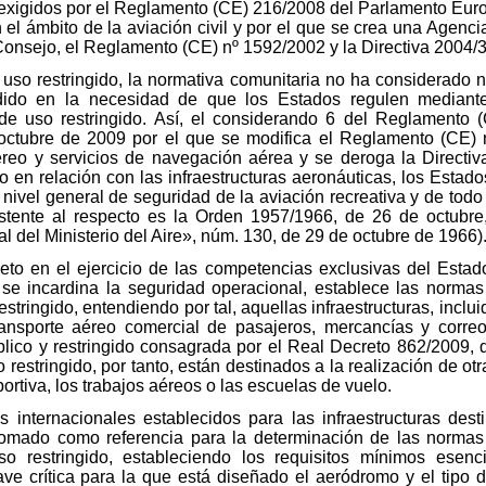
n exigidos por el Reglamento (CE) 216/2008 del Parlamento Eur
l ámbito de la aviación civil y por el que se crea una Agenc
Consejo, el Reglamento (CE) nº 1592/2002 y la Directiva 2004/
uso restringido, la normativa comunitaria no ha considerado 
dido en la necesidad de que los Estados regulen mediante
e uso restringido. Así, el considerando 6 del Reglamento (
ctubre de 2009 por el que se modifica el Reglamento (CE) n
éreo y servicios de navegación aérea y se deroga la Directi
to en relación con las infraestructuras aeronáuticas, los Est
nivel general de seguridad de la aviación recreativa y de todo 
xistente al respecto es la Orden 1957/1966, de 26 de octubr
l del Ministerio del Aire», núm. 130, de 29 de octubre de 1966)
reto en el ejercicio de las competencias exclusivas del Estad
 se incardina la seguridad operacional, establece las norma
stringido, entendiendo por tal, aquellas infraestructuras, inclui
ansporte aéreo comercial de pasajeros, mercancías y correo,
lico y restringido consagrada por el Real Decreto 862/2009, 
restringido, por tanto, están destinados a la realización de ot
portiva, los trabajos aéreos o las escuelas de vuelo.
s internacionales establecidos para las infraestructuras dest
omado como referencia para la determinación de las normas 
o restringido, estableciendo los requisitos mínimos esenci
ve crítica para la que está diseñado el aeródromo y el tipo 