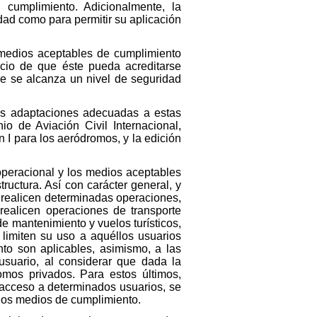
cumplimiento. Adicionalmente, la
idad como para permitir su aplicación
s medios aceptables de cumplimiento
icio de que éste pueda acreditarse
ue se alcanza un nivel de seguridad
as adaptaciones adecuadas a estas
io de Aviación Civil Internacional,
 I para los aeródromos, y la edición
 operacional y los medios aceptables
ructura. Así con carácter general, y
e realicen determinadas operaciones,
ealicen operaciones de transporte
e mantenimiento y vuelos turísticos,
 limiten su uso a aquéllos usuarios
to son aplicables, asimismo, a las
 usuario, al considerar que dada la
omos privados. Para estos últimos,
 acceso a determinados usuarios, se
 los medios de cumplimiento.