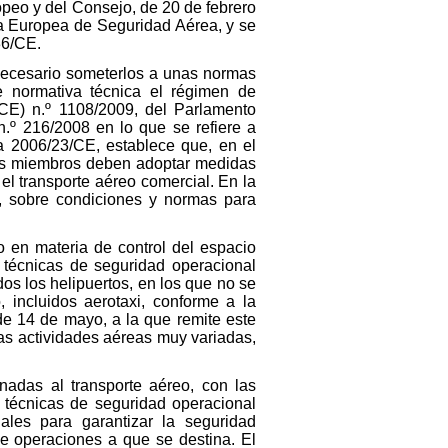
opeo y del Consejo, de 20 de febrero
ia Europea de Seguridad Aérea, y se
36/CE.
necesario someterlos a unas normas
 normativa técnica el régimen de
CE) n.º 1108/2009, del Parlamento
.º 216/2008 en lo que se refiere a
va 2006/23/CE, establece que, en el
ados miembros deben adoptar medidas
el transporte aéreo comercial. En la
e, sobre condiciones y normas para
.
o en materia de control del espacio
s técnicas de seguridad operacional
dos los helipuertos, en los que no se
 incluidos aerotaxi, conforme a la
de 14 de mayo, a la que remite este
ras actividades aéreas muy variadas,
inadas al transporte aéreo, con las
técnicas de seguridad operacional
ales para garantizar la seguridad
de operaciones a que se destina. El