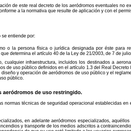
cación de este real decreto de los aeródromos eventuales no e
onforme a la normativa que resulte de aplicación y con el permiso
o se entiende por:
romo o la persona física o jurídica designada por éste para r
s que determina el artículo 40 de la Ley de 21/2003, de 7 de jul
, cualquier infraestructura, incluidos los destinados a aeron
mos de uso público definidos en el artículo 1.3 del Real Decret
diseño y operación de aeródromos de uso público y el reglament
uso público.
os aeródromos de uso restringido.
as normas técnicas de seguridad operacional establecidas en 
ecializados, en adelante aeródromos especializados, aquéllos
raincendios y transporte de los medios adscritos a contraincend