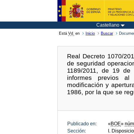
Castellano
Está
Vd.
en
Inicio
Buscar
Documen
Real Decreto 1070/201
de seguridad operacio
1189/2011, de 19 de 
informes previos al 
modificación y apertur
1986, por la que se regu
Publicado en:
«
BOE
»
núm
Sección:
I. Disposici