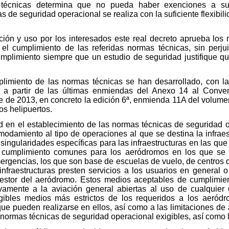
 técnicas determina que no pueda haber exenciones a su 
 de seguridad operacional se realiza con la suficiente flexibil
ación y uso por los interesados este real decreto aprueba lo
 el cumplimiento de las referidas normas técnicas, sin perju
mplimiento siempre que un estudio de seguridad justifique q
limiento de las normas técnicas se han desarrollado, con l
o, a partir de las últimas enmiendas del Anexo 14 al Conven
 de 2013, en concreto la edición 6ª, enmienda 11A del volumen
os helipuertos.
dad en el establecimiento de las normas técnicas de seguridad
damiento al tipo de operaciones al que se destina la infraest
 singularidades específicas para las infraestructuras en las qu
cumplimiento comunes para los aeródromos en los que se r
mergencias, los que son base de escuelas de vuelo, de centros d
fraestructuras presten servicios a los usuarios en general o
estor del aeródromo. Estos medios aceptables de cumplimien
ivamente a la aviación general abiertas al uso de cualquier
ibles medios más estrictos de los requeridos a los aeródr
que pueden realizarse en ellos, así como a las limitaciones de
 normas técnicas de seguridad operacional exigibles, así como