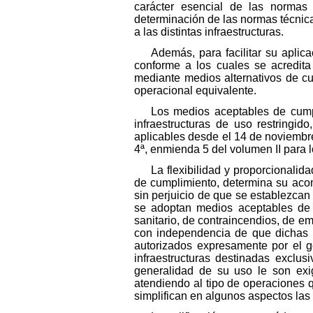
carácter esencial de las normas
determinación de las normas técnicas
a las distintas infraestructuras.
Además, para facilitar su aplic
conforme a los cuales se acredita
mediante medios alternativos de cu
operacional equivalente.
Los medios aceptables de cump
infraestructuras de uso restringid
aplicables desde el 14 de noviembre
4ª, enmienda 5 del volumen II para l
La flexibilidad y proporcionali
de cumplimiento, determina su acomo
sin perjuicio de que se establezcan
se adoptan medios aceptables de 
sanitario, de contraincendios, de e
con independencia de que dichas in
autorizados expresamente por el g
infraestructuras destinadas exclus
generalidad de su uso le son exig
atendiendo al tipo de operaciones 
simplifican en algunos aspectos las