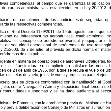
tivas competencias, al tiempo que se garantiza la aplicación
n de cargas administrativas, establecidos en la Ley 20/2013, d
obación del cumplimiento de las condiciones de seguridad op
guarda las respectivas competencias.
fica el Real Decreto 1189/2011, de 19 de agosto, por el que s
iento de infraestructuras aeronáuticas, establecimiento, mo
ibilizar el concepto de aeródromo eventual y equiparar el 
as de seguridad operacional de aeródromos de uso restringido
Ley 21/2003, de 7 de julio, al previsto en dicha norma en mater
 aeródromos de uso público.
gente en materia de operaciones de aeronaves ultraligeras, to
 de la infraestructura, su cumplimiento satisface las necesi
en de 24 de abril de 1986, por la que se regula el vuelo de ultr
as escuelas de vuelo, jefes de vuelo y requisitos para el ejerci
ecreto, que se dicta de conformidad con la habilitación al Gobi
julio, sobre Navegación Aérea y disposición final tercera de 
as comunidades autónomas y se ha dado audiencia al secto
Ministra de Fomento, con la aprobación previa del Ministro de H
 y previa deliberación del Consejo de Ministros en su reunión