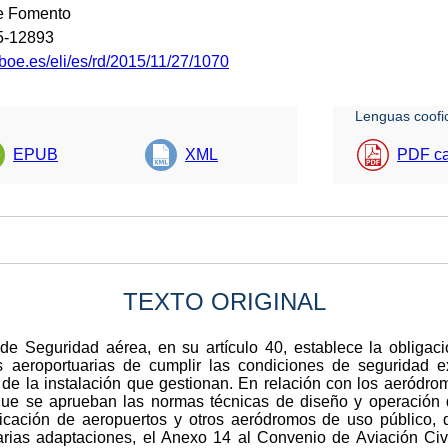
de Fomento
5-12893
boe.es/eli/es/rd/2015/11/27/1070
Lenguas coofic
EPUB
XML
PDF ca
TEXTO ORIGINAL
 de Seguridad aérea, en su artículo 40, establece la obligac
 aeroportuarias de cumplir las condiciones de seguridad e
 de la instalación que gestionan. En relación con los aeródro
que se aprueban las normas técnicas de diseño y operación 
ficación de aeropuertos y otros aeródromos de uso público, d
rias adaptaciones, el Anexo 14 al Convenio de Aviación Civi