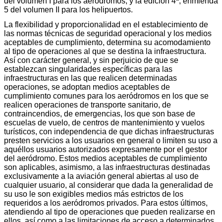
del volumen I para los aeródromos, y la edición 4ª, enmienda
5 del volumen II para los helipuertos.
La flexibilidad y proporcionalidad en el establecimiento de
las normas técnicas de seguridad operacional y los medios
aceptables de cumplimiento, determina su acomodamiento
al tipo de operaciones al que se destina la infraestructura.
Así con carácter general, y sin perjuicio de que se
establezcan singularidades específicas para las
infraestructuras en las que realicen determinadas
operaciones, se adoptan medios aceptables de
cumplimiento comunes para los aeródromos en los que se
realicen operaciones de transporte sanitario, de
contraincendios, de emergencias, los que son base de
escuelas de vuelo, de centros de mantenimiento y vuelos
turísticos, con independencia de que dichas infraestructuras
presten servicios a los usuarios en general o limiten su uso a
aquéllos usuarios autorizados expresamente por el gestor
del aeródromo. Estos medios aceptables de cumplimiento
son aplicables, asimismo, a las infraestructuras destinadas
exclusivamente a la aviación general abiertas al uso de
cualquier usuario, al considerar que dada la generalidad de
su uso le son exigibles medios más estrictos de los
requeridos a los aeródromos privados. Para estos últimos,
atendiendo al tipo de operaciones que pueden realizarse en
ellos, así como a las limitaciones de acceso a determinados