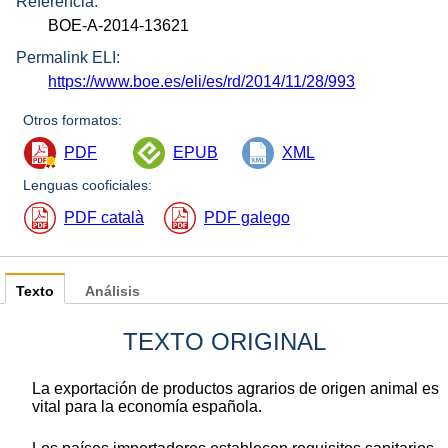
Referencia:
BOE-A-2014-13621
Permalink ELI:
https://www.boe.es/eli/es/rd/2014/11/28/993
Otros formatos:
PDF
EPUB
XML
Lenguas cooficiales:
PDF català
PDF galego
Texto
Análisis
TEXTO ORIGINAL
La exportación de productos agrarios de origen animal es
vital para la economía española.