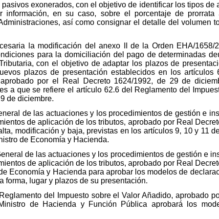
s pasivos exonerados, con el objetivo de identificar los tipos d
r información, en su caso, sobre el porcentaje de prorrata 
 Administraciones, así como consignar el detalle del volumen t
cesaria la modificación del anexo II de la Orden EHA/1658/2
ondiciones para la domiciliación del pago de determinadas deu
ributaria, con el objetivo de adaptar los plazos de presentac
uevos plazos de presentación establecidos en los artículos 
 aprobado por el Real Decreto 1624/1992, de 29 de diciembr
es a que se refiere el artículo 62.6 del Reglamento del Impues
29 de diciembre.
neral de las actuaciones y los procedimientos de gestión e insp
entos de aplicación de los tributos, aprobado por Real Decret
ta, modificación y baja, previstas en los artículos 9, 10 y 11 d
inistro de Economía y Hacienda.
eneral de las actuaciones y los procedimientos de gestión e ins
entos de aplicación de los tributos, aprobado por Real Decreto 
ro de Economía y Hacienda para aprobar los modelos de declarac
a forma, lugar y plazos de su presentación.
el Reglamento del Impuesto sobre el Valor Añadido, aprobado p
Ministro de Hacienda y Función Pública aprobará los model