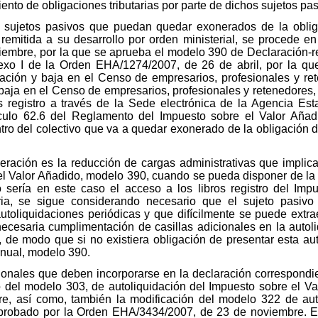
ento de obligaciones tributarias por parte de dichos sujetos pas
 sujetos pasivos que puedan quedar exonerados de la obliga
mitida a su desarrollo por orden ministerial, se procede en 
embre, por la que se aprueba el modelo 390 de Declaración-r
nexo I de la Orden EHA/1274/2007, de 26 de abril, por la q
cación y baja en el Censo de empresarios, profesionales y r
 baja en el Censo de empresarios, profesionales y retenedores, 
s registro a través de la Sede electrónica de la Agencia Esta
ículo 62.6 del Reglamento del Impuesto sobre el Valor Aña
tro del colectivo que va a quedar exonerado de la obligación 
neración es la reducción de cargas administrativas que implic
l Valor Añadido, modelo 390, cuando se pueda disponer de la 
sería en este caso el acceso a los libros registro del Imp
aria, se sigue considerando necesario que el sujeto pasi
toliquidaciones periódicas y que difícilmente se puede extraer
necesaria cumplimentación de casillas adicionales en la autol
o, de modo que si no existiera obligación de presentar esta a
nual, modelo 390.
cionales que deben incorporarse en la declaración correspondie
do del modelo 303, de autoliquidación del Impuesto sobre el V
, así como, también la modificación del modelo 322 de auto
aprobado por la Orden EHA/3434/2007, de 23 de noviembre. Es