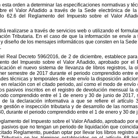
esta orden a determinar las especificaciones normativas y téc
sobre el Valor Añadido a través de la Sede electrónica de la
ículo 62.6 del Reglamento del Impuesto sobre el Valor Aña
rá realizarse a través de servicios web o utilizando el formula
ación Tributaria. En el caso de que la información se envíe a 
 y diseño de los mensajes informáticos que consten en la Sede 
.
 del Real Decreto 596/2016, de 2 de diciembre, establece par
amento del Impuesto sobre el Valor Añadido, aprobado por e
icación el nuevo sistema de llevanza de libros registros, la ob
imer semestre de 2017 durante el periodo comprendido entre el
ades técnicas y temporales de este envío la disposición adicio
 en relación con el citado periodo, así como el modo de envío
os pasivos inscritos en el registro de devolución mensual la ob
riodo comprendido entre el 1 de enero y 30 de junio de 2017,
 de la declaración informativa a que se refiere el artícul
e gestión e inspección tributaria y de desarrollo de las norm
40, durante el periodo comprendido entre el 1 de enero y 30 de 
Reglamento del Impuesto sobre el Valor Añadido, aprobado por 
os pasivos que no tengan un periodo de liquidación que coincid
 citado Reglamento, puedan optar por llevar los libros registro 
 Tributaria en los términos establecidos en el artículo 68 b