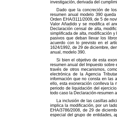
investigación, derivada del cumplimi
Dado que la concreción de los
resumen anual modelo 390 queda re
Orden EHA/3111/2009, de 5 de novi
Valor Añadido y se modifica el a
Declaración censal de alta, modifi
simplificada de alta, modificación y
pasivos que deban llevar los libro
acuerdo con lo previsto en el art
1624/1992, de 29 de diciembre, den
anual, modelo 390.
Si bien el objetivo de esta exo
resumen anual del Impuesto sobre e
través de otros mecanismos, como 
electrónica de la Agencia Tribut
información que no consta en las au
ello, esta exoneración conlleva la 
periodo de liquidación del ejercici
todo caso la Declaración-resumen a
La inclusión de las casillas adi
implica la modificación, por un la
EHA/3786/2008, de 29 de diciembre
especial del grupo de entidades, 