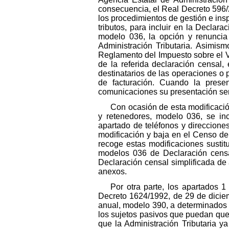
consecuencia, el Real Decreto 596/2
los procedimientos de gestión e ins
tributos, para incluir en la Declar
modelo 036, la opción y renuncia 
Administración Tributaria. Asimism
Reglamento del Impuesto sobre el V
de la referida declaración censal,
destinatarios de las operaciones o p
de facturación. Cuando la prese
comunicaciones su presentación será 
Con ocasión de esta modificació
y retenedores, modelo 036, se inc
apartado de teléfonos y direcciones
modificación y baja en el Censo de
recoge estas modificaciones sustit
modelos 036 de Declaración censal
Declaración censal simplificada de
anexos.
Por otra parte, los apartados 
Decreto 1624/1992, de 29 de diciem
anual, modelo 390, a determinados s
los sujetos pasivos que puedan que
que la Administración Tributaria y