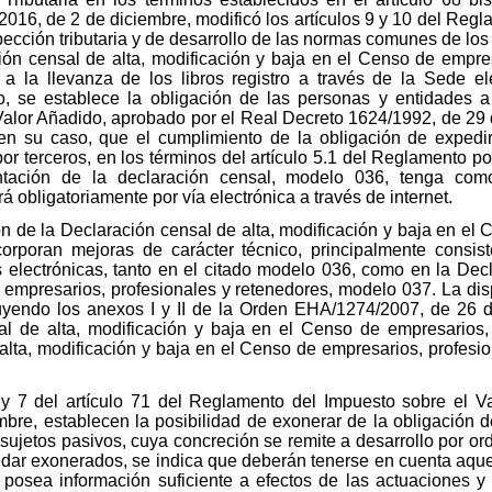
016, de 2 de diciembre, modificó los artículos 9 y 10 del Reg
pección tributaria y de desarrollo de las normas comunes de los
ación censal de alta, modificación y baja en el Censo de empre
a la llevanza de los libros registro a través de la Sede el
o, se establece la obligación de las personas y entidades a 
alor Añadido, aprobado por el Real Decreto 1624/1992, de 29 
 en su caso, que el cumplimiento de la obligación de expedir
or terceros, en los términos del artículo 5.1 del Reglamento po
ntación de la declaración censal, modelo 036, tenga com
obligatoriamente por vía electrónica a través de internet.
n de la Declaración censal de alta, modificación y baja en el
orporan mejoras de carácter técnico, principalmente consi
 electrónicas, tanto en el citado modelo 036, como en la Decl
 empresarios, profesionales y retenedores, modelo 037. La disp
uyendo los anexos I y II de la Orden EHA/1274/2007, de 26 d
 de alta, modificación y baja en el Censo de empresarios,
 alta, modificación y baja en el Censo de empresarios, profesi
1 y 7 del artículo 71 del Reglamento del Impuesto sobre el V
bre, establecen la posibilidad de exonerar de la obligación 
ujetos pasivos, cuya concreción se remite a desarrollo por orde
dar exonerados, se indica que deberán tenerse en cuenta aquel
a posea información suficiente a efectos de las actuaciones