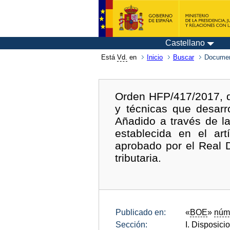
Castellano
Está
Vd.
en
Inicio
Buscar
Documen
Orden HFP/417/2017, d
y técnicas que desarro
Añadido a través de la
establecida en el ar
aprobado por el Real 
tributaria.
Publicado en:
«
BOE
»
núm
Sección:
I. Disposici