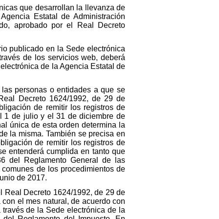
nicas que desarrollan la llevanza de
 Agencia Estatal de Administración
dido, aprobado por el Real Decreto
rio publicado en la Sede electrónica
través de los servicios web, deberá
electrónica de la Agencia Estatal de
a las personas o entidades a que se
l Real Decreto 1624/1992, de 29 de
ligación de remitir los registros de
 1 de julio y el 31 de diciembre de
nal única de esta orden determina la
 de la misma. También se precisa en
ligación de remitir los registros de
 se entenderá cumplida en tanto que
o 36 del Reglamento General de las
as comunes de los procedimientos de
junio de 2017.
el Real Decreto 1624/1992, de 29 de
a con el mes natural, de acuerdo con
a través de la Sede electrónica de la
is del Reglamento del Impuesto. En