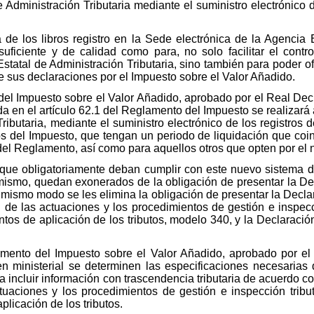
 Administración Tributaria mediante el suministro electrónico d
de los libros registro en la Sede electrónica de la Agencia E
uficiente y de calidad como para, no solo facilitar el contro
 Estatal de Administración Tributaria, sino también para poder 
de sus declaraciones por el Impuesto sobre el Valor Añadido.
 del Impuesto sobre el Valor Añadido, aprobado por el Real De
a en el artículo 62.1 del Reglamento del Impuesto se realizará 
ibutaria, mediante el suministro electrónico de los registros d
vos del Impuesto, que tengan un periodo de liquidación que coi
3 del Reglamento, así como para aquellos otros que opten por el
que obligatoriamente deban cumplir con este nuevo sistema de 
mismo, quedan exonerados de la obligación de presentar la De
mismo modo se les elimina la obligación de presentar la Declara
de las actuaciones y los procedimientos de gestión e inspecci
os de aplicación de los tributos, modelo 340, y la Declaraci
amento del Impuesto sobre el Valor Añadido, aprobado por e
en ministerial se determinen las especificaciones necesarias q
a incluir información con trascendencia tributaria de acuerdo co
uaciones y los procedimientos de gestión e inspección tribut
licación de los tributos.