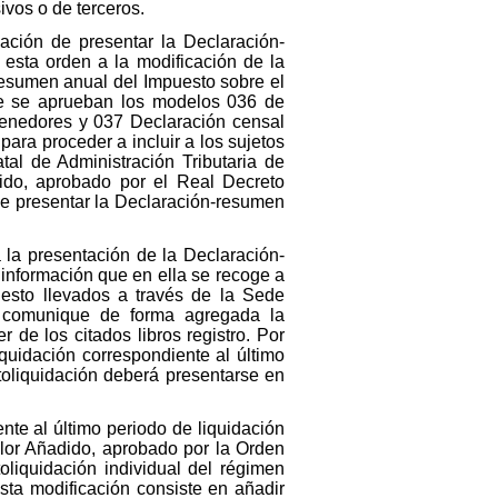
ivos o de terceros.
ción de presentar la Declaración-
esta orden a la modificación de la
esumen anual del Impuesto sobre el
ue se aprueban los modelos 036 de
etenedores y 037 Declaración censal
para proceder a incluir a los sujetos
tal de Administración Tributaria de
dido, aprobado por el Real Decreto
de presentar la Declaración-resumen
a la presentación de la Declaración-
información que en ella se recoge a
uesto llevados a través de la Sede
vo comunique de forma agregada la
 de los citados libros registro. Por
iquidación correspondiente al último
utoliquidación deberá presentarse en
nte al último periodo de liquidación
alor Añadido, aprobado por la Orden
liquidación individual del régimen
ta modificación consiste en añadir