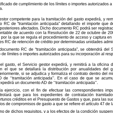
tificado de cumplimiento de los límites o importes autorizados a l
a.
gestor competente para la tramitación del gasto expedirá, y rem
o RC de “tramitación anticipada” detallando el importe que d
 posteriores afectados. Dicho documento RC podrá ser registrado
ntable de acuerdo con la Resolución de 22 de octubre de 2004
 por la que se regula el procedimiento de acceso y captura en
s RC de retención de crédito por determinadas unidades admin
 documento RC de “tramitación anticipada”, se obtendrá del 
 de límites o importes autorizados para su incorporación al res
el gasto, el Servicio gestor expedirá, y remitirá a la oficina
’ en el que se detallará la distribución por anualidades de
riormente, si se adjudica y formaliza el contrato dentro del mi
 de ‘‘tramitación anticipada’’. En el caso de que se acumu
xpedirá un documento AD de ‘‘tramitación anticipada’’.
 ejercicio, con el fin de efectuar las correspondientes imp
trolará que para los expedientes de contratación tramitado
ortunos créditos en el Presupuesto de Gastos y que, para las s
dos de compromisos de gasto a que se refiere el artículo 47 de 
no de dichos requisitos, y a los efectos de la condición suspens