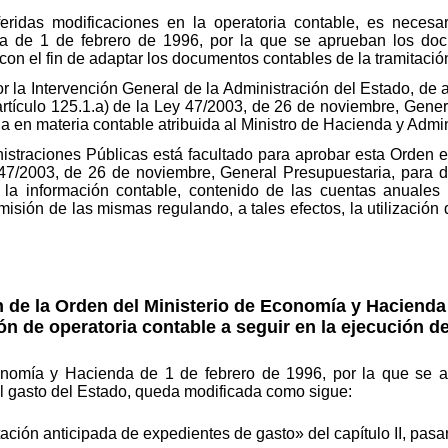
ridas modificaciones en la operatoria contable, es necesar
 de 1 de febrero de 1996, por la que se aprueban los docu
con el fin de adaptar los documentos contables de la tramitació
r la Intervención General de la Administración del Estado, de
 artículo 125.1.a) de la Ley 47/2003, de 26 de noviembre, Gene
ia en materia contable atribuida al Ministro de Hacienda y Admi
istraciones Públicas está facultado para aprobar esta Orden e
y 47/2003, de 26 de noviembre, General Presupuestaria, para de
e la información contable, contenido de las cuentas anuales
isión de las mismas regulando, a tales efectos, la utilización 
n de la Orden del Ministerio de Economía y Hacienda 
ón de operatoria contable a seguir en la ejecución de
nomía y Hacienda de 1 de febrero de 1996, por la que se ap
el gasto del Estado, queda modificada como sigue:
ación anticipada de expedientes de gasto» del capítulo II, pasar