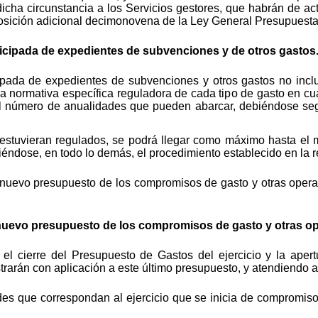
dicha circunstancia a los Servicios gestores, que habrán de ac
isposición adicional decimonovena de la Ley General Presupuesta
ticipada de expedientes de subvenciones y de otros gastos
cipada de expedientes de subvenciones y otros gastos no inclu
la normativa específica reguladora de cada tipo de gasto en cua
al número de anualidades que pueden abarcar, debiéndose segu
estuvieran regulados, se podrá llegar como máximo hasta el 
éndose, en todo lo demás, el procedimiento establecido en la re
 nuevo presupuesto de los compromisos de gasto y otras operac
 nuevo presupuesto de los compromisos de gasto y otras o
el cierre del Presupuesto de Gastos del ejercicio y la aper
istrarán con aplicación a este último presupuesto, y atendiendo a
es que correspondan al ejercicio que se inicia de compromiso