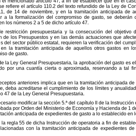
el mencionado artículo 47, a fin de establecer que en el caso
e refiere el artículo 110.2 del texto refundido de la Ley de Co
11, de 14 de noviembre, y en la tramitación anticipada de 
ar a la formalización del compromiso de gasto, se deberán c
en los números 2 a 5 de dicho artículo 47.
de restricción presupuestaria y la consecución del objetivo 
n de los Presupuestos y en las demás actuaciones que afecte
 del sector público estatal, requieren la verificación del cumpli
en la tramitación anticipada de aquellos otros gastos en 
iso de gasto.
de la Ley General Presupuestaria, la aprobación del gasto es el
o por una cuantía cierta o aproximada, reservando a tal fin
receptos anteriores implica que en la tramitación anticipada d
e, deba acreditarse el cumplimiento de los límites y anualida
ulo 47 de la Ley General Presupuestaria.
cesario modificar la sección 5.ª del capítulo II de la Instrucción
robada por Orden del Ministerio de Economía y Hacienda de 1 de
itación anticipada de expedientes de gasto a lo establecido en l
 la regla 55 de dicha Instrucción de operatoria a fin de establ
lacionadas con la tramitación anticipada de expedientes de