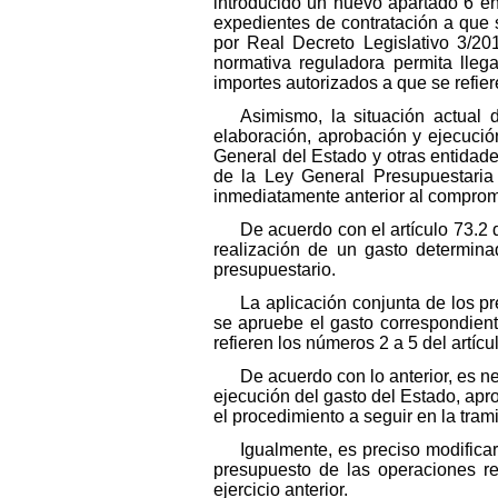
introducido un nuevo apartado 6 en 
expedientes de contratación a que s
por Real Decreto Legislativo 3/20
normativa reguladora permita lleg
importes autorizados a que se refier
Asimismo, la situación actual 
elaboración, aprobación y ejecució
General del Estado y otras entidades
de la Ley General Presupuestaria 
inmediatamente anterior al comprom
De acuerdo con el artículo 73.2 
realización de un gasto determinad
presupuestario.
La aplicación conjunta de los p
se apruebe el gasto correspondient
refieren los números 2 a 5 del artíc
De acuerdo con lo anterior, es ne
ejecución del gasto del Estado, ap
el procedimiento a seguir en la tram
Igualmente, es preciso modificar
presupuesto de las operaciones re
ejercicio anterior.