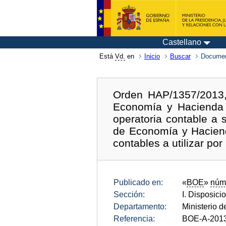
Castellano
Está
Vd.
en
Inicio
Buscar
Documen
Orden HAP/1357/2013, 
Economía y Hacienda 
operatoria contable a 
de Economía y Haciend
contables a utilizar po
Publicado en:
«
BOE
»
núm
Sección:
I. Disposici
Departamento:
Ministerio 
Referencia:
BOE-A-201