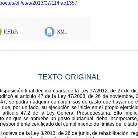
.boe.es/eli/es/o/2013/07/11/hap1357
EPUB
XML
TEXTO ORIGINAL
disposición final décima cuarta de la Ley 17/2012, de 27 de d
dificó el artículo 47 de la Ley 47/2003, de 26 de noviembre,
o 47, se podrán adquirir compromisos de gasto que hayan de ex
que, por un lado, su ejecución se inicie en el propio ejercicio
el artículo 47.2 de la Ley General Presupuestaria. Ello imp
to en que se apruebe un gasto plurianual, deba incorporarse, 
rrespondiente certificado del cumplimiento de límites del citado 
nal octava de la Ley 8/2013, de 26 de junio, de rehabilitación, 