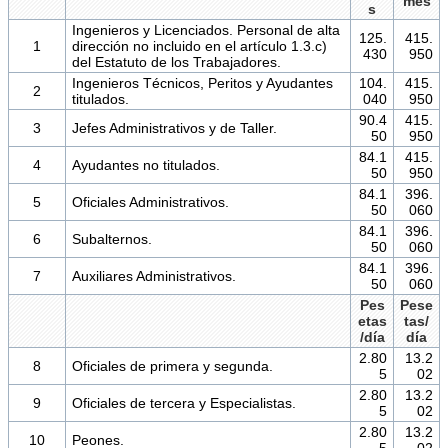
mes
s
Ingenieros y Licenciados. Personal de alta
125.
415.
1
dirección no incluido en el artículo 1.3.c)
430
950
del Estatuto de los Trabajadores.
Ingenieros Técnicos, Peritos y Ayudantes
104.
415.
2
titulados.
040
950
90.4
415.
3
Jefes Administrativos y de Taller.
50
950
84.1
415.
4
Ayudantes no titulados.
50
950
84.1
396.
5
Oficiales Administrativos.
50
060
84.1
396.
6
Subalternos.
50
060
84.1
396.
7
Auxiliares Administrativos.
50
060
Pes
Pese
etas
tas/
/día
día
2.80
13.2
8
Oficiales de primera y segunda.
5
02
2.80
13.2
9
Oficiales de tercera y Especialistas.
5
02
2.80
13.2
10
Peones.