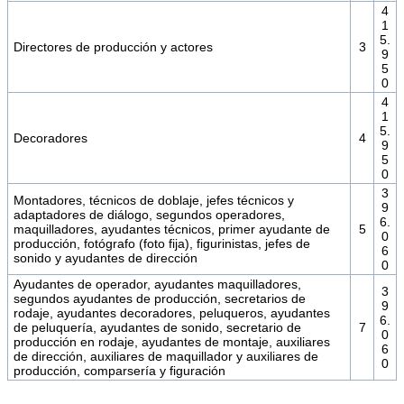
4
1
5.
Directores de producción y actores
3
9
5
0
4
1
5.
Decoradores
4
9
5
0
3
Montadores, técnicos de doblaje, jefes técnicos y
9
adaptadores de diálogo, segundos operadores,
6.
maquilladores, ayudantes técnicos, primer ayudante de
5
0
producción, fotógrafo (foto fija), figurinistas, jefes de
6
sonido y ayudantes de dirección
0
Ayudantes de operador, ayudantes maquilladores,
3
segundos ayudantes de producción, secretarios de
9
rodaje, ayudantes decoradores, peluqueros, ayudantes
6.
de peluquería, ayudantes de sonido, secretario de
7
0
producción en rodaje, ayudantes de montaje, auxiliares
6
de dirección, auxiliares de maquillador y auxiliares de
0
producción, comparsería y figuración