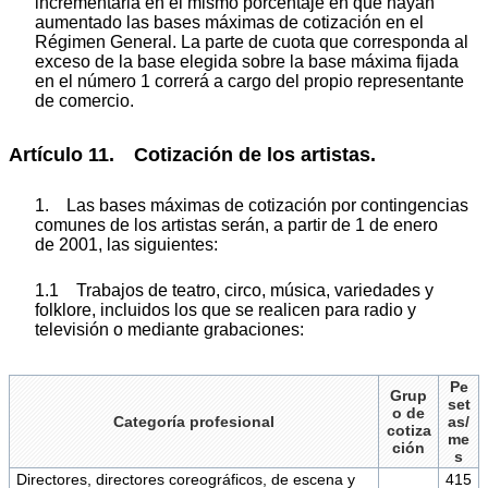
incrementarla en el mismo porcentaje en que hayan
aumentado las bases máximas de cotización en el
Régimen General. La parte de cuota que corresponda al
exceso de la base elegida sobre la base máxima fijada
en el número 1 correrá a cargo del propio representante
de comercio.
Artículo 11. Cotización de los artistas.
1. Las bases máximas de cotización por contingencias
comunes de los artistas serán, a partir de 1 de enero
de 2001, las siguientes:
1.1 Trabajos de teatro, circo, música, variedades y
folklore, incluidos los que se realicen para radio y
televisión o mediante grabaciones:
Pe
Grup
set
o de
Categoría profesional
as/
cotiza
me
ción
s
Directores, directores coreográficos, de escena y
415