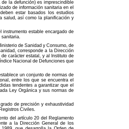
a de la defunción) es imprescindible
zado de información sanitaria en el
 deben estar basados los estudios
 salud, así como la planificación y
 el instrumento estable encargado de
 sanitaria.
Ministerio de Sanidad y Consumo, de
Sanidad, corresponde a la Dirección
e carácter estatal, y al Instituto de
el Índice Nacional de Defunciones que
establece un conjunto de normas de
onal, entre los que se encuentra el
didas tendentes a garantizar que el
onada Ley Orgánica y sus normas de
 grado de precisión y exhaustividad
Registros Civiles.
iento del artículo 20 del Reglamento
mente a la Dirección General de los
e 1989, que desarrolla la Orden de