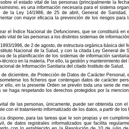
sobre el estado vital de las personas (principalmente la fech
 Asimismo, es una información necesaria para el sistema organi
8 de la Ley 14/1986, de 25 de abril, General de Sanidad,
ientar con mayor eficacia la prevención de los riesgos para la
rear el Índice Nacional de Defunciones, que se constituirá en
do vital de las personas a los distintos sistemas de información
1893/1996, de 2 de agosto, de estructura orgánica básica del 
tituto Nacional de la Salud, y con la citada Ley General de 
va de la planificación de los sistemas de información sanitaria d
co-técnico en la materia. Por ello, la gestión y mantenimiento d
ional de Información Sanitaria del citado Instituto de Salud.
 de diciembre, de Protección de Datos de Carácter Personal, 
someterse los ficheros que contengan datos de carácter pers
r ello, en la presente Orden se prevén toda una serie de me
es se haga respetando los derechos protegidos por la menci
vital de las personas, únicamente, puede ser obtenida con el
e con el tratamiento informatizado de los datos, a partir de los 
stica dispone, para las tareas que le son propias y en cumplim
vil, de datos registrales informatizados que facilita regular
erdo con lo establecido en la Resolución de 10 de julio d