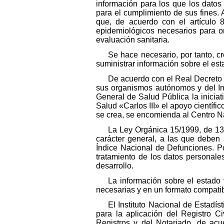
información para los que los datos 
para el cumplimiento de sus fines.
que, de acuerdo con el artículo 
epidemiológicos necesarios para or
evaluación sanitaria.
Se hace necesario, por tanto, c
suministrar información sobre el esta
De acuerdo con el Real Decreto 
sus organismos autónomos y del Ins
General de Salud Pública la iniciati
Salud «Carlos III» el apoyo científi
se crea, se encomienda al Centro Nac
La Ley Orgánica 15/1999, de 13
carácter general, a las que deben 
Índice Nacional de Defunciones. Po
tratamiento de los datos personal
desarrollo.
La información sobre el estado 
necesarias y en un formato compatibl
El Instituto Nacional de Estadí
para la aplicación del Registro Ci
Registros y del Notariado, de acu