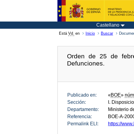
Castellano
Está
Vd.
en
Inicio
Buscar
Documen
Orden de 25 de febr
Defunciones.
Publicado en:
«
BOE
»
núm
Sección:
I. Disposici
Departamento:
Ministerio d
Referencia:
BOE-A-200
Permalink ELI:
https://www.