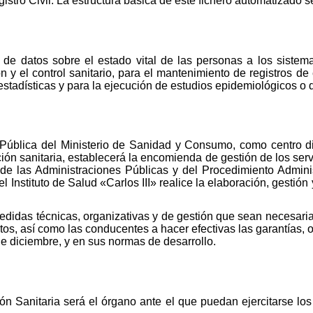
gistro Civil. La estructura básica de este fichero automatizado 
 de datos sobre el estado vital de las personas a los sistema
n y el control sanitario, para el mantenimiento de registros de
estadísticas y para la ejecución de estudios epidemiológicos o d
Pública del Ministerio de Sanidad y Consumo, como centro di
ción sanitaria, establecerá la encomienda de gestión de los serv
de las Administraciones Públicas y del Procedimiento Admini
l Instituto de Salud «Carlos III» realice la elaboración, gestió
didas técnicas, organizativas y de gestión que sean necesaria
atos, así como las conducentes a hacer efectivas las garantías,
e diciembre, y en sus normas de desarrollo.
ón Sanitaria será el órgano ante el que puedan ejercitarse los