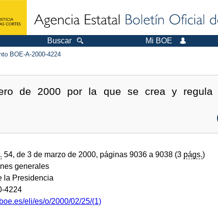
Buscar
Mi BOE
to BOE-A-2000-4224
ero de 2000 por la que se crea y regula e
.
54, de 3 de marzo de 2000, páginas 9036 a 9038 (3
págs.
)
ones generales
e la Presidencia
0-4224
boe.es/eli/es/o/2000/02/25/(1)