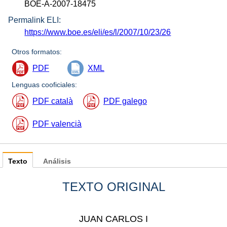
BOE-A-2007-18475
Permalink ELI:
https://www.boe.es/eli/es/l/2007/10/23/26
Otros formatos:
PDF
XML
Lenguas cooficiales:
PDF català
PDF galego
PDF valencià
Texto
Análisis
TEXTO ORIGINAL
JUAN CARLOS I