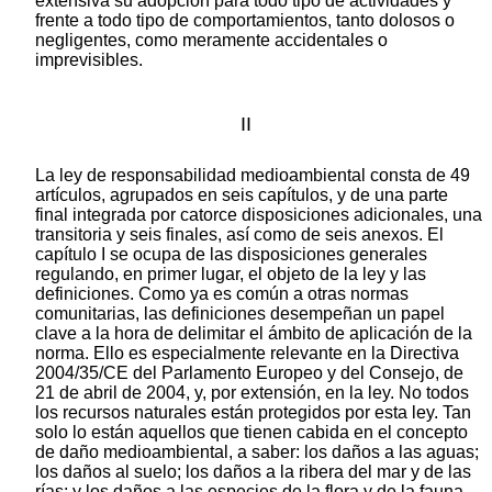
extensiva su adopción para todo tipo de actividades y
frente a todo tipo de comportamientos, tanto dolosos o
negligentes, como meramente accidentales o
imprevisibles.
II
La ley de responsabilidad medioambiental consta de 49
artículos, agrupados en seis capítulos, y de una parte
final integrada por catorce disposiciones adicionales, una
transitoria y seis finales, así como de seis anexos. El
capítulo I se ocupa de las disposiciones generales
regulando, en primer lugar, el objeto de la ley y las
definiciones. Como ya es común a otras normas
comunitarias, las definiciones desempeñan un papel
clave a la hora de delimitar el ámbito de aplicación de la
norma. Ello es especialmente relevante en la Directiva
2004/35/CE del Parlamento Europeo y del Consejo, de
21 de abril de 2004, y, por extensión, en la ley. No todos
los recursos naturales están protegidos por esta ley. Tan
solo lo están aquellos que tienen cabida en el concepto
de daño medioambiental, a saber: los daños a las aguas;
los daños al suelo; los daños a la ribera del mar y de las
rías; y los daños a las especies de la flora y de la fauna