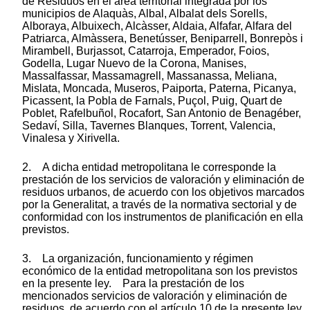
de Residuos en el área territorial integrada por los
municipios de Alaquàs, Albal, Albalat dels Sorells,
Alboraya, Albuixech, Alcàsser, Aldaia, Alfafar, Alfara del
Patriarca, Almàssera, Benetússer, Beniparrell, Bonrepòs i
Mirambell, Burjassot, Catarroja, Emperador, Foios,
Godella, Lugar Nuevo de la Corona, Manises,
Massalfassar, Massamagrell, Massanassa, Meliana,
Mislata, Moncada, Museros, Paiporta, Paterna, Picanya,
Picassent, la Pobla de Farnals, Puçol, Puig, Quart de
Poblet, Rafelbuñol, Rocafort, San Antonio de Benagéber,
Sedaví, Silla, Tavernes Blanques, Torrent, Valencia,
Vinalesa y Xirivella.
2. A dicha entidad metropolitana le corresponde la
prestación de los servicios de valoración y eliminación de
residuos urbanos, de acuerdo con los objetivos marcados
por la Generalitat, a través de la normativa sectorial y de
conformidad con los instrumentos de planificación en ella
previstos.
3. La organización, funcionamiento y régimen
económico de la entidad metropolitana son los previstos
en la presente ley. Para la prestación de los
mencionados servicios de valoración y eliminación de
residuos, de acuerdo con el artículo 10 de la presente ley,