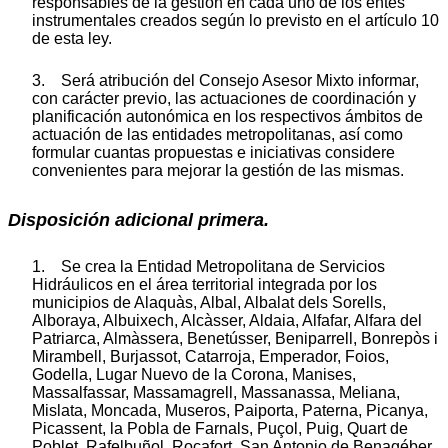
responsables de la gestión en cada uno de los entes
instrumentales creados según lo previsto en el artículo 10
de esta ley.
3. Será atribución del Consejo Asesor Mixto informar,
con carácter previo, las actuaciones de coordinación y
planificación autonómica en los respectivos ámbitos de
actuación de las entidades metropolitanas, así como
formular cuantas propuestas e iniciativas considere
convenientes para mejorar la gestión de las mismas.
Disposición adicional primera.
1. Se crea la Entidad Metropolitana de Servicios
Hidráulicos en el área territorial integrada por los
municipios de Alaquàs, Albal, Albalat dels Sorells,
Alboraya, Albuixech, Alcàsser, Aldaia, Alfafar, Alfara del
Patriarca, Almàssera, Benetússer, Beniparrell, Bonrepòs i
Mirambell, Burjassot, Catarroja, Emperador, Foios,
Godella, Lugar Nuevo de la Corona, Manises,
Massalfassar, Massamagrell, Massanassa, Meliana,
Mislata, Moncada, Museros, Paiporta, Paterna, Picanya,
Picassent, la Pobla de Farnals, Puçol, Puig, Quart de
Poblet, Rafelbuñol, Rocafort, San Antonio de Benagéber,