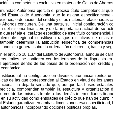
tución, la competencia exclusiva en materia de Cajas de Ahorros
omunidad Autónoma ejercita el preciso título competencial qu
.ª del Estatuto de Autonomía, que le asigna específicamente 
ciones, ordenación del crédito y otras materias relacionadas 
e Ahorros concurren. De una parte, su inicial configuración 
n del sistema financiero y de la importancia actual de su acti
 que refleja el carácter específico de este título competencial. 
emente regional constituyen rasgos distintivos de estas e
e también determina la atribución específica de competenci
tonómica general sobre la ordenación del crédito, banca y seg
el artículo 18.1.3.ª del Estatuto de Autonomía, aunque se calif
tros límites, se confieren «en los términos de lo dispuesto en 
e ejercerse dentro de las bases de la ordenación del crédito 
d económica.
onstitucional ha configurado en diversos pronunciamientos un
cas de las que corresponden al Estado en virtud de los antes 
titucional ha dejado sentado que, aunque las bases estatales
rediticia, comprenden también la estructura y organización
dores de las mismas frente a los demás intermediarios financi
o en su actividad como entidades de crédito que han de cumplir
l Estado garantizar en ambas dimensiones esa especificidad, lo
 autonómicas incorporando opciones políticas propias.