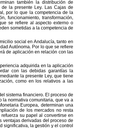
minan también la distribución de
n de la presente Ley. Las Cajas de
al, por lo que la competencia de la
n, funcionamiento, transformación,
que se refiere al aspecto externo o
 queden sometidas a la competencia de
cilio social en Andalucía, tanto en
idad Autónoma. Por lo que se refiere
á de aplicación en relación con las
eriencia adquirida en la aplicación
dar con las debidas garantías la
 mediante la presente Ley, que tiene
ación, como en los relativos a las
del sistema financiero. El proceso de
o la normativa comunitaria, que va a
 Monetaria Europea, determinan una
mpliación de los mercados no resta
, refuerza su papel al convertirse en
las ventajas derivadas del proceso de
ignificativa, la gestión y el control