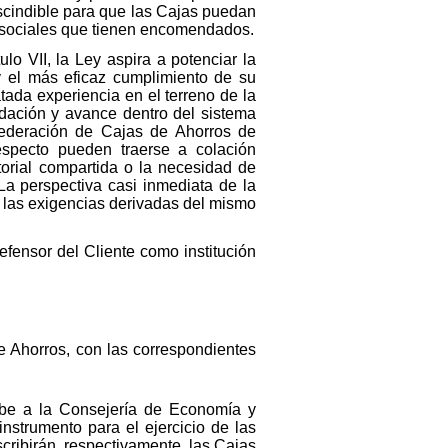
rescindible para que las Cajas puedan
s sociales que tienen encomendados.
lo VII, la Ley aspira a potenciar la
y el más eficaz cumplimiento de su
tada experiencia en el terreno de la
idación y avance dentro del sistema
Federación de Cajas de Ahorros de
respecto pueden traerse a colación
torial compartida o la necesidad de
a perspectiva casi inmediata de la
 las exigencias derivadas del mismo
efensor del Cliente como institución
de Ahorros, con las correspondientes
ribe a la Consejería de Economía y
nstrumento para el ejercicio de las
ribirán, respectivamente, las Cajas