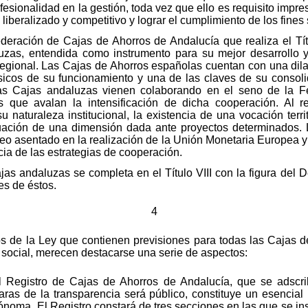
ofesionalidad en la gestión, toda vez que ello es requisito imp
iberalizado y competitivo y lograr el cumplimiento de los fine
deración de Cajas de Ahorros de Andalucía que realiza el Títu
uzas, entendida como instrumento para su mejor desarrollo 
regional. Las Cajas de Ahorros españolas cuentan con una dila
sicos de su funcionamiento y una de las claves de su consol
las Cajas andaluzas vienen colaborando en el seno de la 
s que avalan la intensificación de dicha cooperación. Al 
 naturaleza institucional, la existencia de una vocación terri
ación de una dimensión dada ante proyectos determinados. L
eo asentado en la realización de la Unión Monetaria Europea y
cia de las estrategias de cooperación.
jas andaluzas se completa en el Título VIII con la figura del D
es de éstos.
4
ulos de la Ley que contienen previsiones para todas las Cajas 
o social, merecen destacarse una serie de aspectos:
 el Registro de Cajas de Ahorros de Andalucía, que se adsc
ras de la transparencia será público, constituye un esencial i
oma. El Registro constará de tres secciones en las que se insc