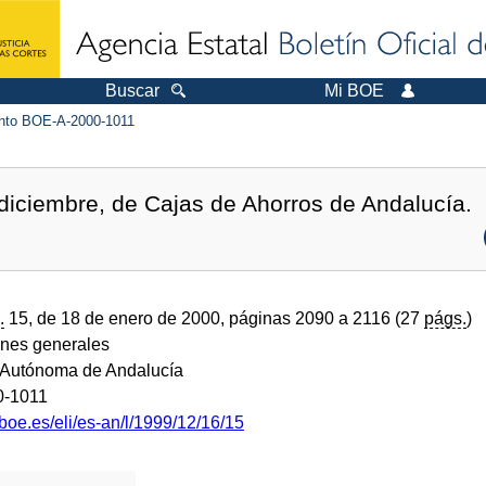
Buscar
Mi BOE
to BOE-A-2000-1011
diciembre, de Cajas de Ahorros de Andalucía.
.
15, de 18 de enero de 2000, páginas 2090 a 2116 (27
págs.
)
ones generales
Autónoma de Andalucía
0-1011
boe.es/eli/es-an/l/1999/12/16/15