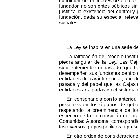
condición de entidades de crédito,
fundador, no son entes públicos sin
justifica la existencia del control
fundación, dada su especial releva
sociales.
La Ley se inspira en una serie d
La ratificación del modelo instit
piedra angular de la Ley. Las Ca
suficientemente contrastado, que 
desempeñen sus funciones dentro de
entidades de carácter social, uno d
pasada y del papel que las Cajas
entidades arraigadas en el sistema
En consonancia con lo anterior, 
presentes en los órganos de gobie
respetando la preeminencia de lo
espectro de la composición de los
Comunidad Autónoma, correspondiend
los diversos grupos políticos repr
En otro orden de consideracione