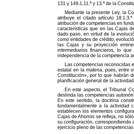
131 y 149.1.11.ª y 13.ª de la Consti
Mediante la presente Ley, la C
atribuye el citado artículo 18.1.3
atribución de competencias en funda
características que en las Cajas d
dado paso, en virtud de la evolució
como entidades de crédito, evolución
las Cajas y su proyección eminent
intermediarios financieros, lo qu
independencia de la competencia au
Las competencias reconocidas en 
estatal en la materia, pues, entre o
Constitución», por lo que habrán d
planificación general de la activida
En este aspecto, el Tribunal C
deslinda las competencias autonómi
En este sentido, la doctrina cons
fundamentalmente a la actividad c
establecen los elementos configura
Cajas de Ahorros se refleja, no sól
su configuración, correspondiendo a
ejercicio pleno de las competencias