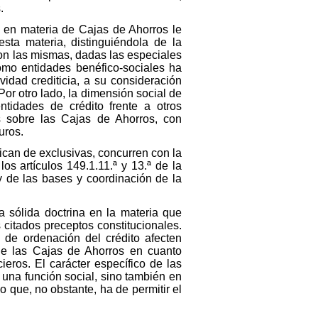
.
e en materia de Cajas de Ahorros le
esta materia, distinguiéndola de la
con las mismas, dadas las especiales
como entidades benéfico-sociales ha
vidad crediticia, a su consideración
Por otro lado, la dimensión social de
ntidades de crédito frente a otros
as sobre las Cajas de Ahorros, con
uros.
ican de exclusivas, concurren con la
los artículos 149.1.11.ª y 13.ª de la
y de las bases y coordinación de la
a sólida doctrina en la materia que
citados preceptos constitucionales.
 de ordenación del crédito afecten
 de las Cajas de Ahorros en cuanto
eros. El carácter específico de las
 una función social, sino también en
 que, no obstante, ha de permitir el