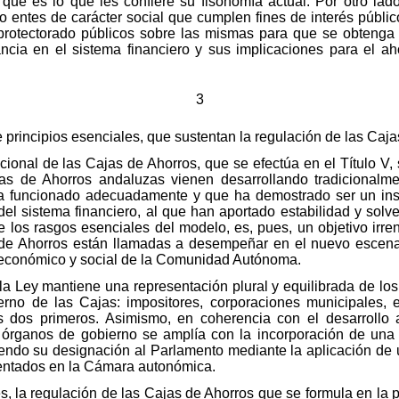
 que es lo que les confiere su fisonomía actual. Por otro lad
o entes de carácter social que cumplen fines de interés públic
 y protectorado públicos sobre las mismas para que se obtenga
ncia en el sistema financiero y sus implicaciones para el aho
3
e principios esenciales, que sustentan la regulación de las Caj
ucional de las Cajas de Ahorros, que se efectúa en el Título V, 
jas de Ahorros andaluzas vienen desarrollando tradicionalm
ha funcionado adecuadamente y que ha demostrado ser un ins
l sistema financiero, al que han aportado estabilidad y solv
e los rasgos esenciales del modelo, es, pues, un objetivo irren
 de Ahorros están llamadas a desempeñar en el nuevo escena
 económico y social de la Comunidad Autónoma.
la Ley mantiene una representación plural y equilibrada de los
rno de las Cajas: impositores, corporaciones municipales,
s dos primeros. Asimismo, en coherencia con el desarrollo 
 órganos de gobierno se amplía con la incorporación de una r
o su designación al Parlamento mediante la aplicación de un
esentados en la Cámara autonómica.
s, la regulación de las Cajas de Ahorros que se formula en la