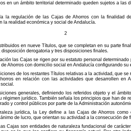
dos en un ámbito territorial determinado queden sujetos a las
da la regulación de las Cajas de Ahorros con la finalidad d
en la realidad económica y social de Andalucía.
2
stribuidos en nueve Títulos, que se completan en su parte fina
 disposición derogatoria y tres disposiciones finales.
ión las Cajas se rigen por su estatuto personal determinado por
jas de Ahorros con domicilio social en Andalucía configurando su 
iciones de los restantes Títulos relativas a la actividad, que se ri
horros en relación con las actividades que desarrollen en A
social.
ciones generales, definiendo los referidos objeto y el ámbito
u régimen jurídico. También señala los principios que han de re
torado y control públicos por parte de la Administración autonómi
uraleza jurídica, la Ley define a las Cajas de Ahorros como 
n ánimo de lucro, que orientan su actividad a la consecución de f
las Cajas son entidades de naturaleza fundacional de carácte