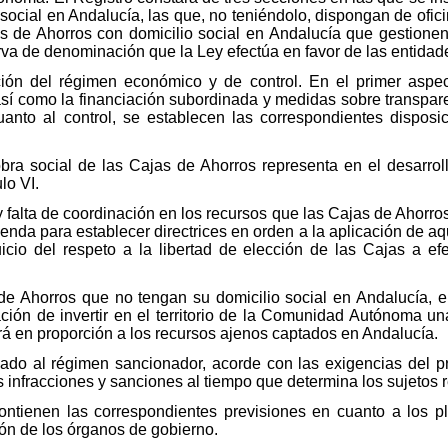
ocial en Andalucía, las que, no teniéndolo, dispongan de oficina
s de Ahorros con domicilio social en Andalucía que gestionen 
a de denominación que la Ley efectúa en favor de las entidades
ación del régimen económico y de control. En el primer aspec
así como la financiación subordinada y medidas sobre transpar
uanto al control, se establecen las correspondientes disposic
bra social de las Cajas de Ahorros representa en el desarrol
lo VI.
 y falta de coordinación en los recursos que las Cajas de Ahorros
nda para establecer directrices en orden a la aplicación de aqu
uicio del respeto a la libertad de elección de las Cajas a ef
e Ahorros que no tengan su domicilio social en Andalucía, en
ión de invertir en el territorio de la Comunidad Autónoma un
ará en proporción a los recursos ajenos captados en Andalucía.
icado al régimen sancionador, acorde con las exigencias del p
las infracciones y sanciones al tiempo que determina los sujeto
 contienen las correspondientes previsiones en cuanto a los 
ón de los órganos de gobierno.