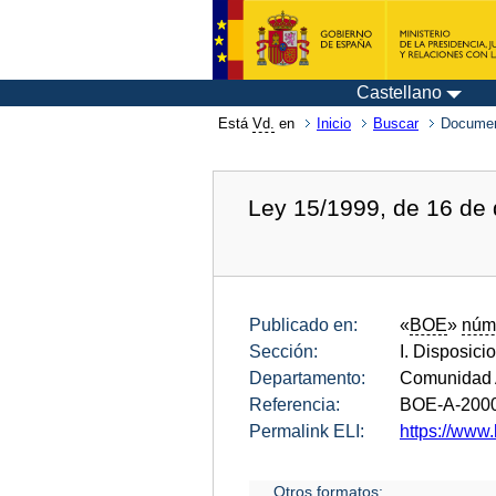
Castellano
Está
Vd.
en
Inicio
Buscar
Documen
Ley 15/1999, de 16 de 
Publicado en:
«
BOE
»
núm
Sección:
I. Disposici
Departamento:
Comunidad 
Referencia:
BOE-A-200
Permalink ELI:
https://www.
Otros formatos: