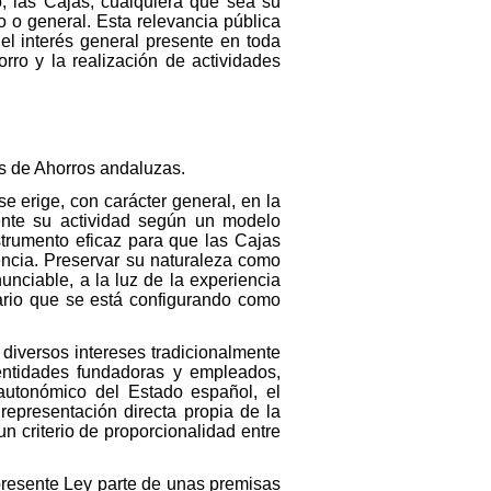
o, las Cajas, cualquiera que sea su
o o general. Esta relevancia pública
 el interés general presente en toda
rro y la realización de actividades
as de Ahorros andaluzas.
se erige, con carácter general, en la
ente su actividad según un modelo
trumento eficaz para que las Cajas
encia. Preservar su naturaleza como
unciable, a la luz de la experiencia
rio que se está configurando como
 diversos intereses tradicionalmente
 entidades fundadoras y empleados,
autonómico del Estado español, el
epresentación directa propia de la
 criterio de proporcionalidad entre
 presente Ley parte de unas premisas