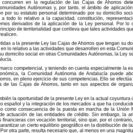
concurren en la regulación de las Cajas de Ahorros deter
Comunidades Autónomas y, por tanto, el ámbito de aplicació
n por su estatuto personal determinado por su domicilio soci
todo lo relativo a la capacidad, constitución, representació
emos derivados de la aplicación de la Ley personal. Por lo 
 principio de territorialidad que conlleva que tales actividades
ealicen.
das a la presente Ley las Cajas de Ahorros que tengan su domi
n lo relativo a las actividades que desarrollen en esta Comun
su domicilio social en otras Comunidades Autónomas, la Ley ser
lucía.
marco competencial, y teniendo en cuenta especialmente la exp
utonómica, la Comunidad Autónoma de Andalucía puede abor
orros, en pleno ejercicio de sus competencias. Ello se efectúa
a de las Cajas de Ahorros, tanto en sus aspectos de organiz
mbién la oportunidad de la presente Ley en la actual coyuntura 
ro español y la integración de los mercados a que ha conducid
ulso como consecuencia de la puesta en marcha de la Unión
 de actuación de las entidades de crédito. Sin embargo, la a
 financieras con vocación territorial, sino que, por el contrario
rantizar un cierto equilibrio geográfico en la distribución de 
or otra parte, resulta necesario que, al menos en una magnitud s