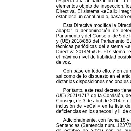
respecta a la actualización de la d
elementos objeto de inspección, los
Directiva. El sistema «eCall» inte
establece un canal audio, basado e
Esta Directiva modifica la Direc
adaptar la denominación de deter
Parlamento y del Consejo, de 5 de 
y (UE) 2018/858 del Parlamento Eu
técnicas periódicas del sistema «
Directiva 2014/45/UE. El sistema "e
el máximo nivel de fiabilidad posibl
de voz.
Con base en todo ello, y en cu
así como de lo dispuesto en el artí
dictar las disposiciones nacionales
Por tanto, este real decreto tie
(UE) 2021/1717 de la Comisión, de 
Consejo, de 3 de abril de 2014, en 
inclusión de «eCall» en la lista d
deficiencias en los anexos I y III de 
Adicionalmente, con fecha 18 y 
Sentencias (Sentencia núm. 1237/2
de octubre de 2021) por las que