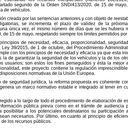
partado segundo de la Orden SND/413/2020, de 15 de mayo,
ca de vehículos.
n creada por las sentencias anteriores y con objeto de reestabl
igatorias, se incrementa el plazo de validez de la próxim
 una única vez, el mismo número de días que se les hubiera m
de 15 de mayo, respetando siempre los límites permitidos por 
rincipios de necesidad, eficacia, proporcionalidad, seguridad 
 la Ley 39/2015, de 1 de octubre, del Procedimiento Administr
mple con los principios de necesidad y eficacia ya que esta inic
la de garantizar la seguridad de los vehículos y la de los otro
s usuarios; son estos los fines perseguidos y ésta la mejor 
ionalidad, este proyecto contiene la regulación imprescindibl
s disposiciones normativas de la Unión Europea.
io de seguridad jurídica, la reforma propuesta es coherente con
genera un marco normativo estable e integrado al tener en cu
 regido a lo largo de todo el procedimiento de elaboración de e
información pública previa como en el trámite de audiencia p
 posibilitar a los potenciales destinatarios su participación 
 sean necesarios. Por último, en cuanto al principio de eficie
n de los recursos públicos.