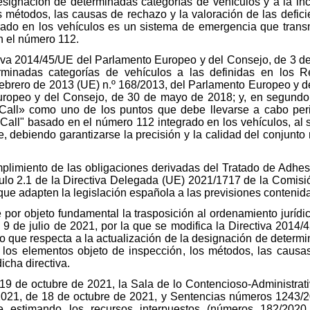
esignación de determinadas categorías de vehículos y a la inc
 métodos, las causas de rechazo y la valoración de las deficie
grado en los vehículos es un sistema de emergencia que tran
n el número 112.
tiva 2014/45/UE del Parlamento Europeo y del Consejo, de 3 de 
minadas categorías de vehículos a las definidas en los R
febrero de 2013 (UE) n.º 168/2013, del Parlamento Europeo y d
ropeo y del Consejo, de 30 de mayo de 2018; y, en segundo lu
eCall» como uno de los puntos que debe llevarse a cabo pe
Call" basado en el número 112 integrado en los vehículos, al 
e, debiendo garantizarse la precisión y la calidad del conjunto
mplimiento de las obligaciones derivadas del Tratado de Adhe
culo 2.1 de la Directiva Delegada (UE) 2021/1717 de la Comisió
 que adapten la legislación española a las previsiones contenid
ne por objeto fundamental la trasposición al ordenamiento juríd
9 de julio de 2021, por la que se modifica la Directiva 2014
lo que respecta a la actualización de la designación de determi
e los elementos objeto de inspección, los métodos, las causa
dicha directiva.
19 de octubre de 2021, la Sala de lo Contencioso-Administrat
021, de 18 de octubre de 2021, y Sentencias números 1243/
 estimando los recursos interpuestos (números 182/2020