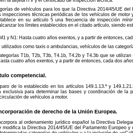
en la tarjeta ITV y el certificado de inspección técnica.
egorías de vehículos para los que la Directiva 2014/45/UE de
as inspecciones técnicas periódicas de los vehículos de motor
tablece en su artículo 5 una frecuencia de inspección mínim
anzar los límites establecidos en el citado artículo, siendo est
1 y N1: Hasta cuatro años exentos, y a partir de entonces, ca
utilizados como taxis o ambulancias, vehículos de las categor
ategorías T1b, T2b, T3b, T4.1b, T4.2b y T4.3b que se utilizan 
Hasta cuatro años exentos, y a partir de entonces, cada dos años
ulo competencial.
paro de lo establecido en los artículos 149.1.13.ª y 149.1.21
 exclusiva para determinar las bases y coordinación de la pl
circulación de vehículos a motor.
corporación de derecho de la Unión Europea.
incorpora al ordenamiento jurídico español la Directiva Dele
se modifica la Directiva 2014/45/UE del Parlamento Europeo y 
eterminadas categorías de vehículos y a la inclusión de «eCall»