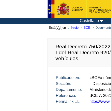
Castellano
Está
Vd.
en
Inicio
BOE
Documento
Real Decreto 750/2022,
I del Real Decreto 920
vehículos.
Publicado en:
«
BOE
»
núm
Sección:
I. Disposici
Departamento:
Ministerio 
Referencia:
BOE-A-202
Permalink ELI:
https://www.