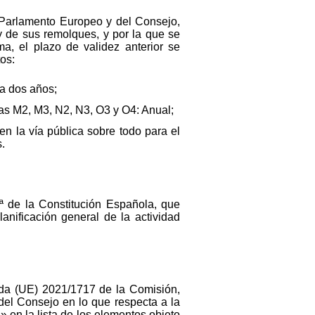
l Parlamento Europeo y del Consejo,
 y de sus remolques, y por la que se
a, el plazo de validez anterior se
os:
da dos años;
ías M2, M3, N2, N3, O3 y O4: Anual;
en la vía pública sobre todo para el
.
.ª de la Constitución Española, que
anificación general de la actividad
gada (UE) 2021/1717 de la Comisión,
del Consejo en lo que respecta a la
 en la lista de los elementos objeto