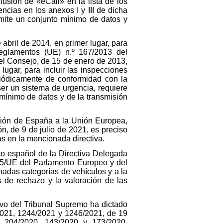
lusión de «eCall» en la lista de los
ncias en los anexos I y III de dicha
smite un conjunto mínimo de datos y
abril de 2014, en primer lugar, para
eglamentos (UE) n.º 167/2013 del
el Consejo, de 15 de enero de 2013,
gar, para incluir las inspecciones
riódicamente de conformidad con la
ser un sistema de urgencia, requiere
 mínimo de datos y de la transmisión
sión de España a la Unión Europea,
n, de 9 de julio de 2021, es preciso
as en la mencionada directiva.
ico español de la Directiva Delegada
/45/UE del Parlamento Europeo y del
nadas categorías de vehículos y a la
s de rechazo y la valoración de las
ivo del Tribunal Supremo ha dictado
2021, 1244/2021 y 1246/2021, de 19
, 204/2020, 143/2020 y 173/2020,