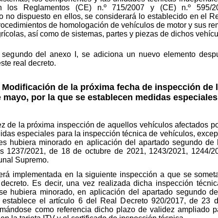
n los Reglamentos (CE) n.º 715/2007 y (CE) n.º 595/
o no dispuesto en ellos, se considerará lo establecido en el R
 procedimientos de homologación de vehículos de motor y sus 
rícolas, así como de sistemas, partes y piezas de dichos vehícu
 segundo del anexo I, se adiciona un nuevo elemento despué
ste real decreto.
odificación de la próxima fecha de inspección de l
 mayo, por la que se establecen medidas especiales 
ez de la próxima inspección de aquellos vehículos afectados 
idas especiales para la inspección técnica de vehículos, excep
es hubiera minorado en aplicación del apartado segundo de 
ias 1237/2021, de 18 de octubre de 2021, 1243/2021, 1244/2
bunal Supremo.
erá implementada en la siguiente inspección a que se someta 
 decreto. Es decir, una vez realizada dicha inspección técnic
se hubiera minorado, en aplicación del apartado segundo d
establece el artículo 6 del Real Decreto 920/2017, de 23 d
tomándose como referencia dicho plazo de validez ampliado p