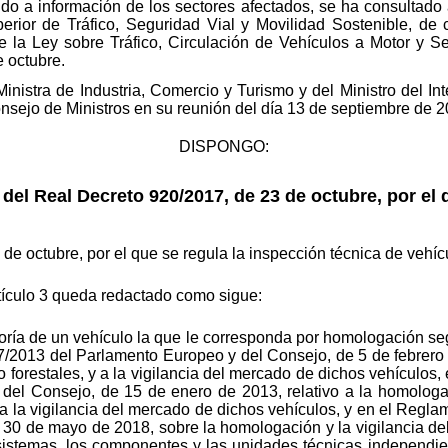
tido a información de los sectores afectados, se ha consulta
erior de Tráfico, Seguridad Vial y Movilidad Sostenible, de 
 de la Ley sobre Tráfico, Circulación de Vehículos a Motor y 
e octubre.
Ministra de Industria, Comercio y Turismo y del Ministro del In
onsejo de Ministros en su reunión del día 13 de septiembre de 2
DISPONGO:
el Real Decreto 920/2017, de 23 de octubre, por el 
de octubre, por el que se regula la inspección técnica de vehí
tículo 3 queda redactado como sigue:
oría de un vehículo la que le corresponda por homologación seg
7/2013 del Parlamento Europeo y del Consejo, de 5 de febrero 
o forestales, y a la vigilancia del mercado de dichos vehículos
del Consejo, de 15 de enero de 2013, relativo a la homologac
 y a la vigilancia del mercado de dichos vehículos, y en el Reg
 30 de mayo de 2018, sobre la homologación y la vigilancia de
sistemas, los componentes y las unidades técnicas independie