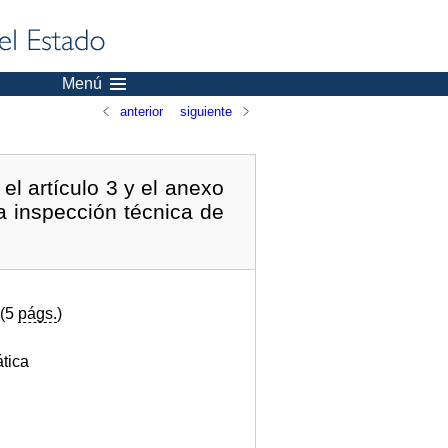
Menú
anterior
siguiente
l artículo 3 y el anexo
a inspección técnica de
 (5
págs.
)
tica