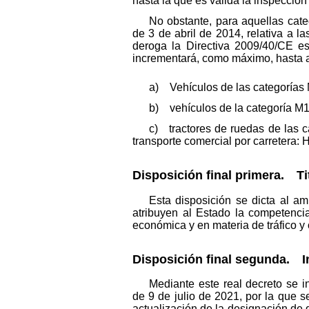
hasta la que es válida la inspección 
No obstante, para aquellas cat
de 3 de abril de 2014, relativa a l
deroga la Directiva 2009/40/CE es
incrementará, como máximo, hasta alc
a) Vehículos de las categorías M
b) vehículos de la categoría M1 
c) tractores de ruedas de las c
transporte comercial por carretera: 
Disposición final primera.
Tit
Esta disposición se dicta al am
atribuyen al Estado la competencia
económica y en materia de tráfico y 
Disposición final segunda.
In
Mediante este real decreto se 
de 9 de julio de 2021, por la que 
actualización de la designación de d