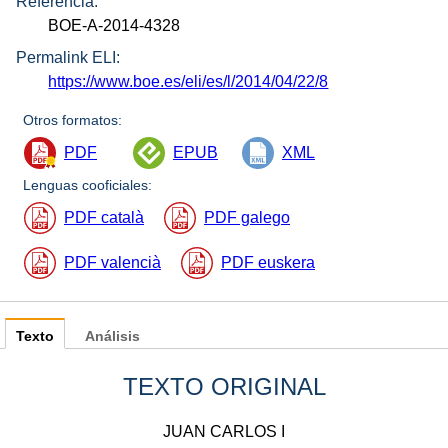
Referencia:
BOE-A-2014-4328
Permalink ELI:
https://www.boe.es/eli/es/l/2014/04/22/8
Otros formatos:
PDF
EPUB
XML
Lenguas cooficiales:
PDF català
PDF galego
PDF valencià
PDF euskera
Texto
Análisis
TEXTO ORIGINAL
JUAN CARLOS I