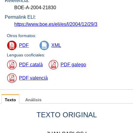
Referencia:
BOE-A-2004-21830
Permalink ELI:
https://www.boe.es/eli/es/l/2004/12/29/3
Otros formatos:
PDF
XML
Lenguas cooficiales:
PDF català
PDF galego
PDF valencià
Texto
Análisis
TEXTO ORIGINAL