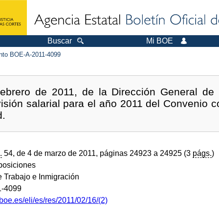
Buscar
Mi BOE
to BOE-A-2011-4099
ebrero de 2011, de la Dirección General de 
evisión salarial para el año 2011 del Convenio co
d.
.
54, de 4 de marzo de 2011, páginas 24923 a 24925 (3
págs.
)
sposiciones
e Trabajo e Inmigración
1-4099
boe.es/eli/es/res/2011/02/16/(2)