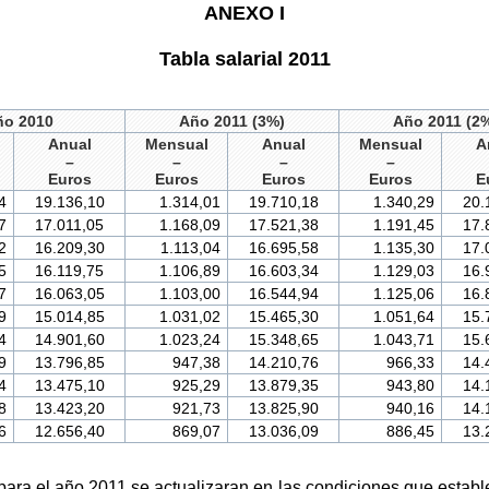
ANEXO I
Tabla salarial 2011
ño 2010
Año 2011 (3%)
Año 2011 (2
Anual
Mensual
Anual
Mensual
A
–
–
–
–
Euros
Euros
Euros
Euros
E
4
19.136,10
1.314,01
19.710,18
1.340,29
20.
7
17.011,05
1.168,09
17.521,38
1.191,45
17.
2
16.209,30
1.113,04
16.695,58
1.135,30
17.
5
16.119,75
1.106,89
16.603,34
1.129,03
16.
7
16.063,05
1.103,00
16.544,94
1.125,06
16.
9
15.014,85
1.031,02
15.465,30
1.051,64
15.
4
14.901,60
1.023,24
15.348,65
1.043,71
15.
9
13.796,85
947,38
14.210,76
966,33
14.
4
13.475,10
925,29
13.879,35
943,80
14.
8
13.423,20
921,73
13.825,90
940,16
14.
6
12.656,40
869,07
13.036,09
886,45
13.
ara el año 2011 se actualizaran en las condiciones que establec