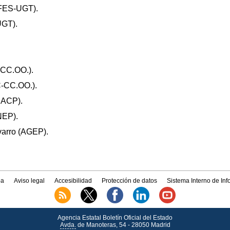
FES-UGT).
UGT).
.
-CC.OO.).
C-CC.OO.).
EACP).
NEP).
arro (AGEP).
a
Aviso legal
Accesibilidad
Protección de datos
Sistema Interno de In
Agencia Estatal Boletín Oficial del Estado
Avda.
de Manoteras, 54 - 28050 Madrid