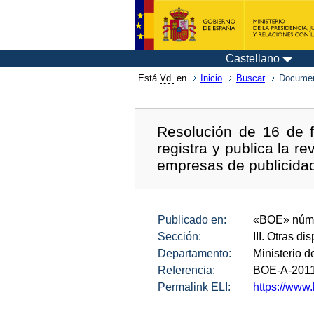
Castellano
Está
Vd.
en
Inicio
Buscar
Documen
Resolución de 16 de f
registra y publica la r
empresas de publicida
Publicado en:
«
BOE
»
núm
Sección:
III. Otras di
Departamento:
Ministerio d
Referencia:
BOE-A-201
Permalink ELI:
https://www.