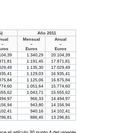
%)
Año 2011
nual
Mensual
Anual
–
–
–
uros
Euros
Euros
104,39
1.340,29
20.104,39
871,81
1.191,45
17.871,81
029,49
1.135,30
17.029,49
935,41
1.129,03
16.935,41
875,84
1.125,06
16.875,84
774,60
1.051,64
15.774,60
655,62
1.043,71
15.655,62
494,97
966,33
14.494,97
156,94
943,80
14.156,94
102,41
940,16
14.102,41
296,81
886,45
13.296,81
e el artículo 30 punto 4 del vigente