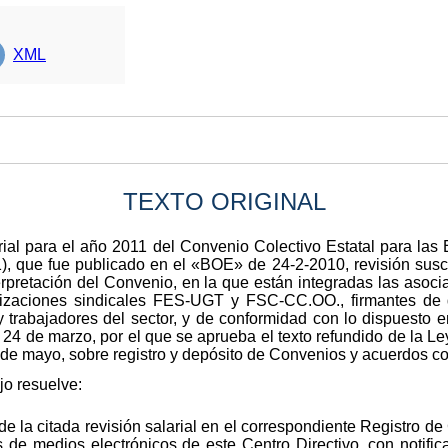
XML
TEXTO ORIGINAL
alarial para el año 2011 del Convenio Colectivo Estatal para l
que fue publicado en el «BOE» de 24-2-2010, revisión suscr
terpretación del Convenio, en la que están integradas las aso
aciones sindicales FES-UGT y FSC-CC.OO., firmantes de d
trabajadores del sector, y de conformidad con lo dispuesto en
24 de marzo, por el que se aprueba el texto refundido de la Ley
de mayo, sobre registro y depósito de Convenios y acuerdos col
jo resuelve:
de la citada revisión salarial en el correspondiente Registro d
s de medios electrónicos de este Centro Directivo, con notific