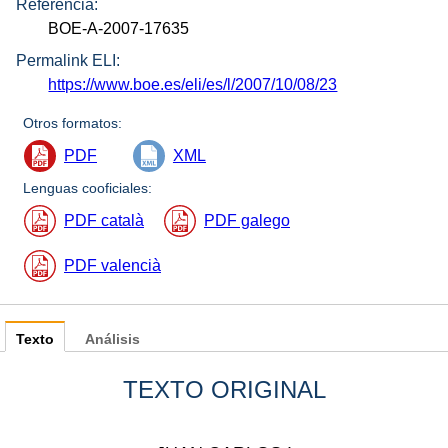
Referencia:
BOE-A-2007-17635
Permalink ELI:
https://www.boe.es/eli/es/l/2007/10/08/23
Otros formatos:
PDF
XML
Lenguas cooficiales:
PDF català
PDF galego
PDF valencià
Texto
Análisis
TEXTO ORIGINAL