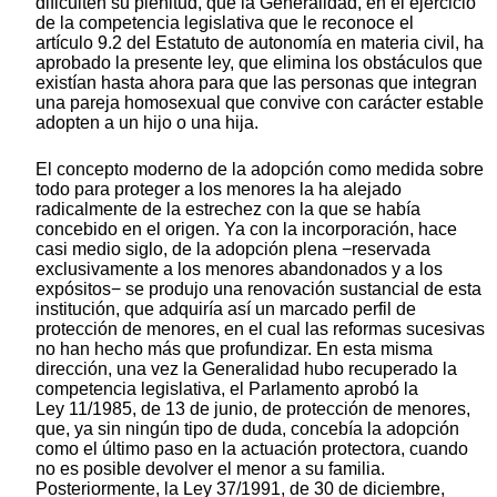
dificulten su plenitud, que la Generalidad, en el ejercicio
de la competencia legislativa que le reconoce el
artículo 9.2 del Estatuto de autonomía en materia civil, ha
aprobado la presente ley, que elimina los obstáculos que
existían hasta ahora para que las personas que integran
una pareja homosexual que convive con carácter estable
adopten a un hijo o una hija.
El concepto moderno de la adopción como medida sobre
todo para proteger a los menores la ha alejado
radicalmente de la estrechez con la que se había
concebido en el origen. Ya con la incorporación, hace
casi medio siglo, de la adopción plena −reservada
exclusivamente a los menores abandonados y a los
expósitos− se produjo una renovación sustancial de esta
institución, que adquiría así un marcado perfil de
protección de menores, en el cual las reformas sucesivas
no han hecho más que profundizar. En esta misma
dirección, una vez la Generalidad hubo recuperado la
competencia legislativa, el Parlamento aprobó la
Ley 11/1985, de 13 de junio, de protección de menores,
que, ya sin ningún tipo de duda, concebía la adopción
como el último paso en la actuación protectora, cuando
no es posible devolver el menor a su familia.
Posteriormente, la Ley 37/1991, de 30 de diciembre,