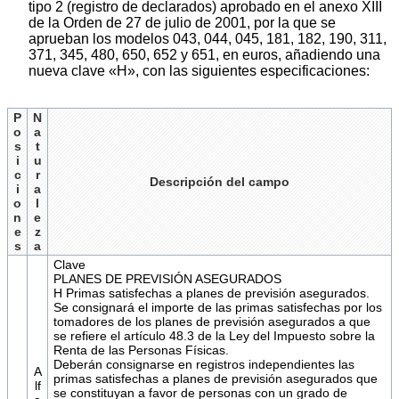
tipo 2 (registro de declarados) aprobado en el anexo XIII
de la Orden de 27 de julio de 2001, por la que se
aprueban los modelos 043, 044, 045, 181, 182, 190, 311,
371, 345, 480, 650, 652 y 651, en euros, añadiendo una
nueva clave «H», con las siguientes especificaciones:
P
N
o
a
s
t
i
u
c
r
Descripción del campo
i
a
o
l
n
e
e
z
s
a
Clave
PLANES DE PREVISIÓN ASEGURADOS
H Primas satisfechas a planes de previsión asegurados.
Se consignará el importe de las primas satisfechas por los
tomadores de los planes de previsión asegurados a que
se refiere el artículo 48.3 de la Ley del Impuesto sobre la
Renta de las Personas Físicas.
Deberán consignarse en registros independientes las
A
primas satisfechas a planes de previsión asegurados que
lf
se constituyan a favor de personas con un grado de