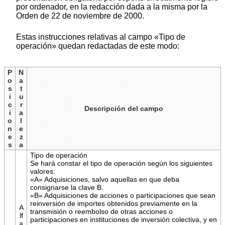
por ordenador, en la redacción dada a la misma por la
Orden de 22 de noviembre de 2000.
Estas instrucciones relativas al campo «Tipo de
operación» quedan redactadas de este modo:
P
N
o
a
s
t
i
u
c
r
Descripción del campo
i
a
o
l
n
e
e
z
s
a
Tipo de operación
Se hará constar el tipo de operación según los siguientes
valores:
«A» Adquisiciones, salvo aquellas en que deba
consignarse la clave B.
«B» Adquisiciones de acciones o participaciones que sean
reinversión de importes obtenidos previamente en la
A
transmisión o reembolso de otras acciones o
lf
participaciones en instituciones de inversión colectiva, y en
a