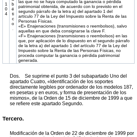
las que no se haya computado la ganancia o pérdida
1
b
patrimonial obtenida, de acuerdo con lo previsto en el
0
é
segundo párrafo de la letra a) del apartado 1 del
4
ti
artículo 77 de la Ley del Impuesto sobre la Renta de las
c
Personas Físicas.
o
«E» Enajenaciones (transmisiones o reembolsos), salvo
.
aquellas en que deba consignarse la clave F.
«F» Enajenaciones (transmisiones o reembolsos) en las
que, por aplicación de lo dispuesto en el segundo párrafo
de la letra a) del apartado 1 del artículo 77 de la Ley del
Impuesto sobre la Renta de las Personas Físicas, no
proceda computar la ganancia o pérdida patrimonial
generada.
Dos. Se suprime el punto 3 del subapartado Uno del
apartado Cuatro, «Identificación de los soportes
directamente legibles por ordenador de los modelos 187,
en pesetas y en euros, y forma de presentación de los
mismos», de la Orden de 15 de diciembre de 1999 a que
se refiere este apartado Segundo.
Tercero.
Modificación de la Orden de 22 de diciembre de 1999 por