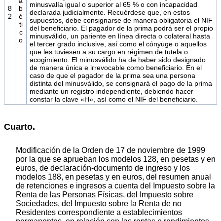
a
minusvalía igual o superior al 65 % o con incapacidad
8
b
declarada judicialmente. Recuérdese que, en estos
2
é
supuestos, debe consignarse de manera obligatoria el NIF
ti
del beneficiario. El pagador de la prima podrá ser el propio
c
minusválido, un pariente en línea directa o colateral hasta
o
el tercer grado inclusive, así como el cónyuge o aquellos
que les tuviesen a su cargo en régimen de tutela o
acogimiento. El minusválido ha de haber sido designado
de manera única e irrevocable como beneficiario. En el
caso de que el pagador de la prima sea una persona
distinta del minusválido, se consignará el pago de la prima
mediante un registro independiente, debiendo hacer
constar la clave «H», así como el NIF del beneficiario.
Cuarto.
Modificación de la Orden de 17 de noviembre de 1999
por la que se aprueban los modelos 128, en pesetas y en
euros, de declaración-documento de ingreso y los
modelos 188, en pesetas y en euros, del resumen anual
de retenciones e ingresos a cuenta del Impuesto sobre la
Renta de las Personas Físicas, del Impuesto sobre
Sociedades, del Impuesto sobre la Renta de no
Residentes correspondiente a establecimientos