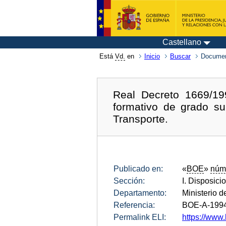
Castellano
Está
Vd.
en
Inicio
Buscar
Documen
Real Decreto 1669/199
formativo de grado su
Transporte.
Publicado en:
«
BOE
»
núm
Sección:
I. Disposici
Departamento:
Ministerio 
Referencia:
BOE-A-199
Permalink ELI:
https://www.