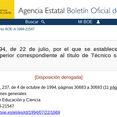
Buscar
Mi BOE
to BOE-A-1994-21547
4, de 22 de julio, por el que se establece 
perior correspondiente al título de Técnico s
[Disposición derogada]
.
237, de 4 de octubre de 1994, páginas 30683 a 30693 (11
pág
ones generales
de Educación y Ciencia
4-21547
boe.es/eli/es/rd/1994/07/22/1669