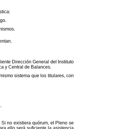
tica:
rgo.
 mismos.
entan.
iente Dirección General del Instituto
ca y Central de Balances.
mismo sistema que los titulares, con
.
Si no existiera quórum, el Pleno se
a ello será suficiente la asistencia