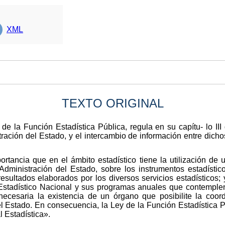
XML
TEXTO ORIGINAL
 la Función Estadística Pública, regula en su capítu- lo III de
tración del Estado, y el intercambio de información entre dichos
ortancia que en el ámbito estadístico tiene la utilización d
dministración del Estado, sobre los instrumentos estadístic
esultados elaborados por los diversos servicios estadísticos; y
Estadístico Nacional y sus programas anuales que contemplen
 necesaria la existencia de un órgano que posibilite la coord
el Estado. En consecuencia, la Ley de la Función Estadística Pú
l Estadística».