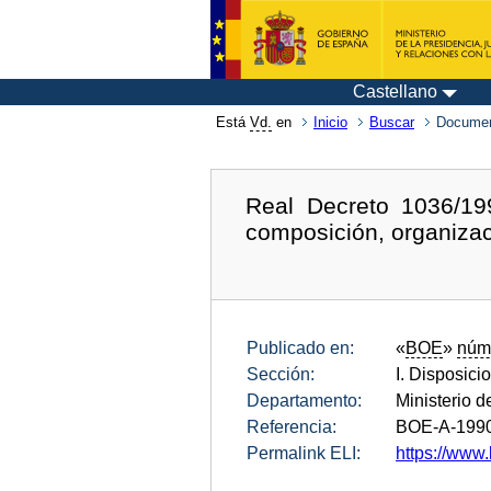
Castellano
Está
Vd.
en
Inicio
Buscar
Documen
Real Decreto 1036/199
composición, organizaci
Publicado en:
«
BOE
»
núm
Sección:
I. Disposici
Departamento:
Ministerio 
Referencia:
BOE-A-199
Permalink ELI:
https://www.