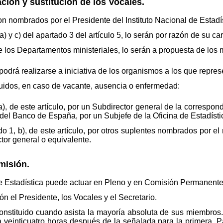
ción y sustitución de los Vocales.
n nombrados por el Presidente del Instituto Nacional de Estadís
) y c) del apartado 3 del artículo 5, lo serán por razón de su ca
 los Departamentos ministeriales, lo serán a propuesta de los
podrá realizarse a iniciativa de los organismos a los que repres
tuidos, en caso de vacante, ausencia o enfermedad:
a), de este artículo, por un Subdirector general de la correspond
 del Banco de España, por un Subjefe de la Oficina de Estadísti
 1, b), de este artículo, por otros suplentes nombrados por el 
tor general o equivalente.
misión.
 de Estadística puede actuar en Pleno y en Comisión Permanente
ón el Presidente, los Vocales y el Secretario.
nstituido cuando asista la mayoría absoluta de sus miembros. 
 veinticuatro horas después de la señalada para la primera. Par