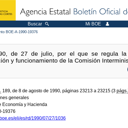
Buscar
Mi BOE
to BOE-A-1990-19376
0, de 27 de julio, por el que se regula la 
ón y funcionamiento de la Comisión Interminist
.
189, de 8 de agosto de 1990, páginas 23213 a 23215 (3
págs.
ones generales
de Economía y Hacienda
0-19376
boe.es/eli/es/rd/1990/07/27/1036