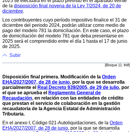
2025 se efectuará en el plazo previsto en el apartado veinte
de la
disposición final novena de la Ley 7/2024, de 20 de
diciembre
.
Los contribuyentes cuyo período impositivo finalice el 31 de
diciembre del periodo 2024, podrán utilizar como medio de
pago del modelo 781 la domiciliación. En este caso, el plazo
de domiciliación del modelo 781 que deba presentarse en
2025 será el comprendido entre el día 1 hasta el 17 de junio
de 2025.
Subir
[Bloque 11: #df]
Disposición final primera. Modificación de la
Orden
EHA/2027/2007, de 28 de junio
, por la que se desarrolla
parcialmente el
Real Decreto 939/2005, de 29 de julio
, por
el que se aprueba el
Reglamento General de
Recaudación
, en relación con las entidades de crédito
que prestan el servicio de colaboración en la gestión
recaudatoria de la Agencia Estatal de Administración
Tributaria.
En el anexo I, Código 021-Autoliquidaciones, de la
Orden
EHA/2027/2007, de 28 de junio
, por la que se desarrolla