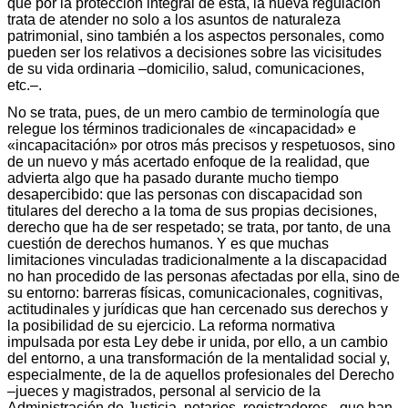
que por la protección integral de esta, la nueva regulación
trata de atender no solo a los asuntos de naturaleza
patrimonial, sino también a los aspectos personales, como
pueden ser los relativos a decisiones sobre las vicisitudes
de su vida ordinaria –domicilio, salud, comunicaciones,
etc.–.
No se trata, pues, de un mero cambio de terminología que
relegue los términos tradicionales de «incapacidad» e
«incapacitación» por otros más precisos y respetuosos, sino
de un nuevo y más acertado enfoque de la realidad, que
advierta algo que ha pasado durante mucho tiempo
desapercibido: que las personas con discapacidad son
titulares del derecho a la toma de sus propias decisiones,
derecho que ha de ser respetado; se trata, por tanto, de una
cuestión de derechos humanos. Y es que muchas
limitaciones vinculadas tradicionalmente a la discapacidad
no han procedido de las personas afectadas por ella, sino de
su entorno: barreras físicas, comunicacionales, cognitivas,
actitudinales y jurídicas que han cercenado sus derechos y
la posibilidad de su ejercicio. La reforma normativa
impulsada por esta Ley debe ir unida, por ello, a un cambio
del entorno, a una transformación de la mentalidad social y,
especialmente, de la de aquellos profesionales del Derecho
–jueces y magistrados, personal al servicio de la
Administración de Justicia, notarios, registradores– que han