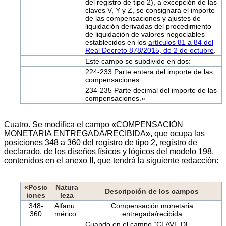
del registro de tipo 2), a excepción de las
claves V, Y y Z, se consignará el importe
de las compensaciones y ajustes de
liquidación derivadas del procedimiento
de liquidación de valores negociables
establecidos en los
artículos 81 a 84 del
Real Decreto 878/2015, de 2 de octubre
.
Este campo se subdivide en dos:
224-233 Parte entera del importe de las
compensaciones.
234-235 Parte decimal del importe de las
compensaciones.»
Cuatro. Se modifica el campo «COMPENSACIÓN
MONETARIA ENTREGADA/RECIBIDA», que ocupa las
posiciones 348 a 360 del registro de tipo 2, registro de
declarado, de los diseños físicos y lógicos del modelo 198,
contenidos en el anexo II, que tendrá la siguiente redacción:
«Posic
Natura
Descripción de los campos
iones
leza
348-
Alfanu
Compensación monetaria
360
mérico.
entregada/recibida
Cuando en el campo “CLAVE DE