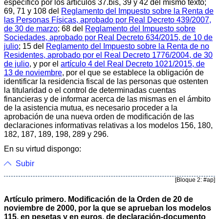
específico por los artículos 37.bis, 39 y 42 del mismo texto;
69, 71 y 108 del
Reglamento del Impuesto sobre la Renta de
las Personas Físicas, aprobado por Real Decreto 439/2007,
de 30 de marzo
; 68 del
Reglamento del Impuesto sobre
Sociedades, aprobado por Real Decreto 634/2015, de 10 de
julio
; 15 del
Reglamento del Impuesto sobre la Renta de no
Residentes, aprobado por el Real Decreto 1776/2004, de 30
de julio
, y por el
artículo 4 del Real Decreto 1021/2015, de
13 de noviembre
, por el que se establece la obligación de
identificar la residencia fiscal de las personas que ostenten
la titularidad o el control de determinadas cuentas
financieras y de informar acerca de las mismas en el ámbito
de la asistencia mutua, es necesario proceder a la
aprobación de una nueva orden de modificación de las
declaraciones informativas relativas a los modelos 156, 180,
182, 187, 189, 198, 289 y 296.
En su virtud dispongo:
Subir
[Bloque 2: #ap]
Artículo primero. Modificación de la Orden de 20 de
noviembre de 2000, por la que se aprueban los modelos
115, en pesetas y en euros, de declaración-documento