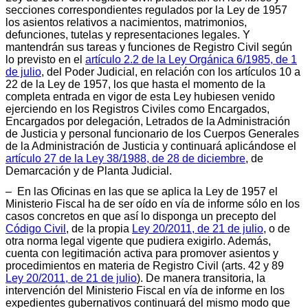
secciones correspondientes regulados por la Ley de 1957
los asientos relativos a nacimientos, matrimonios,
defunciones, tutelas y representaciones legales. Y
mantendrán sus tareas y funciones de Registro Civil según
lo previsto en el
artículo 2.2 de la Ley Orgánica 6/1985, de 1
de julio
, del Poder Judicial, en relación con los artículos 10 a
22 de la Ley de 1957, los que hasta el momento de la
completa entrada en vigor de esta Ley hubiesen venido
ejerciendo en los Registros Civiles como Encargados,
Encargados por delegación, Letrados de la Administración
de Justicia y personal funcionario de los Cuerpos Generales
de la Administración de Justicia y continuará aplicándose el
artículo 27 de la Ley 38/1988, de 28 de diciembre
, de
Demarcación y de Planta Judicial.
– En las Oficinas en las que se aplica la Ley de 1957 el
Ministerio Fiscal ha de ser oído en vía de informe sólo en los
casos concretos en que así lo disponga un precepto del
Código Civil
, de la propia
Ley 20/2011, de 21 de julio
, o de
otra norma legal vigente que pudiera exigirlo. Además,
cuenta con legitimación activa para promover asientos y
procedimientos en materia de Registro Civil (arts. 42 y 89
Ley 20/2011, de 21 de julio
). De manera transitoria, la
intervención del Ministerio Fiscal en vía de informe en los
expedientes gubernativos continuará del mismo modo que