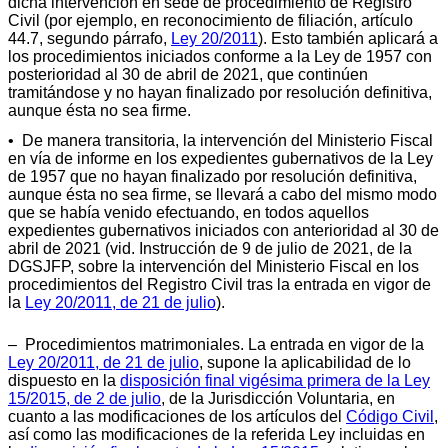
dicha intervención en sede de procedimiento de Registro
Civil (por ejemplo, en reconocimiento de filiación, artículo
44.7, segundo párrafo,
Ley 20/2011
). Esto también aplicará a
los procedimientos iniciados conforme a la Ley de 1957 con
posterioridad al 30 de abril de 2021, que continúen
tramitándose y no hayan finalizado por resolución definitiva,
aunque ésta no sea firme.
• De manera transitoria, la intervención del Ministerio Fiscal
en vía de informe en los expedientes gubernativos de la Ley
de 1957 que no hayan finalizado por resolución definitiva,
aunque ésta no sea firme, se llevará a cabo del mismo modo
que se había venido efectuando, en todos aquellos
expedientes gubernativos iniciados con anterioridad al 30 de
abril de 2021 (vid. Instrucción de 9 de julio de 2021, de la
DGSJFP, sobre la intervención del Ministerio Fiscal en los
procedimientos del Registro Civil tras la entrada en vigor de
la
Ley 20/2011, de 21 de julio
).
– Procedimientos matrimoniales. La entrada en vigor de la
Ley 20/2011, de 21 de julio
, supone la aplicabilidad de lo
dispuesto en la
disposición final vigésima primera de la Ley
15/2015, de 2 de julio
, de la Jurisdicción Voluntaria, en
cuanto a las modificaciones de los artículos del
Código Civil
,
así como las modificaciones de la referida Ley incluidas en