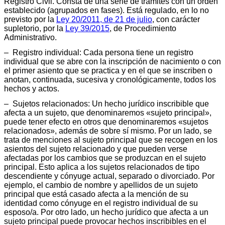
Registro Civil. Consta de una serie de trámites con un orden
establecido (agrupados en fases). Está regulado, en lo no
previsto por la
Ley 20/2011, de 21 de julio
, con carácter
supletorio, por la
Ley 39/2015
, de Procedimiento
Administrativo.
– Registro individual: Cada persona tiene un registro
individual que se abre con la inscripción de nacimiento o con
el primer asiento que se practica y en el que se inscriben o
anotan, continuada, sucesiva y cronológicamente, todos los
hechos y actos.
– Sujetos relacionados: Un hecho jurídico inscribible que
afecta a un sujeto, que denominaremos «sujeto principal»,
puede tener efecto en otros que denominaremos «sujetos
relacionados», además de sobre sí mismo. Por un lado, se
trata de menciones al sujeto principal que se recogen en los
asientos del sujeto relacionado y que pueden verse
afectadas por los cambios que se produzcan en el sujeto
principal. Esto aplica a los sujetos relacionados de tipo
descendiente y cónyuge actual, separado o divorciado. Por
ejemplo, el cambio de nombre y apellidos de un sujeto
principal que está casado afecta a la mención de su
identidad como cónyuge en el registro individual de su
esposo/a. Por otro lado, un hecho jurídico que afecta a un
sujeto principal puede provocar hechos inscribibles en el