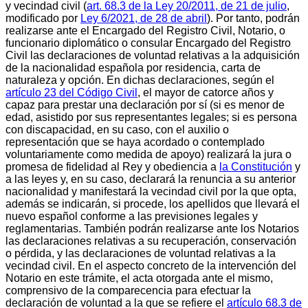
y vecindad civil (
art. 68.3 de la Ley 20/2011, de 21 de julio
,
modificado por
Ley 6/2021, de 28 de abril
). Por tanto, podrán
realizarse ante el Encargado del Registro Civil, Notario, o
funcionario diplomático o consular Encargado del Registro
Civil las declaraciones de voluntad relativas a la adquisición
de la nacionalidad española por residencia, carta de
naturaleza y opción. En dichas declaraciones, según el
artículo 23 del Código Civil
, el mayor de catorce años y
capaz para prestar una declaración por sí (si es menor de
edad, asistido por sus representantes legales; si es persona
con discapacidad, en su caso, con el auxilio o
representación que se haya acordado o contemplado
voluntariamente como medida de apoyo) realizará la jura o
promesa de fidelidad al Rey y obediencia a
la Constitución
y
a las leyes y, en su caso, declarará la renuncia a su anterior
nacionalidad y manifestará la vecindad civil por la que opta,
además se indicarán, si procede, los apellidos que llevará el
nuevo español conforme a las previsiones legales y
reglamentarias. También podrán realizarse ante los Notarios
las declaraciones relativas a su recuperación, conservación
o pérdida, y las declaraciones de voluntad relativas a la
vecindad civil. En el aspecto concreto de la intervención del
Notario en este trámite, el acta otorgada ante el mismo,
comprensivo de la comparecencia para efectuar la
declaración de voluntad a la que se refiere el
artículo 68.3 de