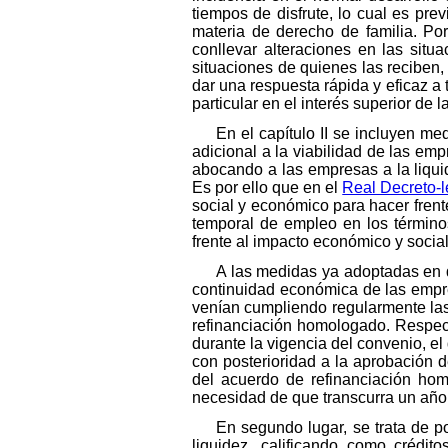
tiempos de disfrute, lo cual es p
materia de derecho de familia. Po
conllevar alteraciones en las sit
situaciones de quienes las reciben,
dar una respuesta rápida y eficaz a
particular en el interés superior de
En el capítulo II se incluyen me
adicional a la viabilidad de las em
abocando a las empresas a la liquid
Es por ello que en el
Real Decreto-l
social y económico para hacer fren
temporal de empleo en los términ
frente al impacto económico y socia
A las medidas ya adoptadas en di
continuidad económica de las empre
venían cumpliendo regularmente las
refinanciación homologado. Respecto
durante la vigencia del convenio, e
con posterioridad a la aprobación d
del acuerdo de refinanciación hom
necesidad de que transcurra un año 
En segundo lugar, se trata de p
liquidez, calificando como crédit