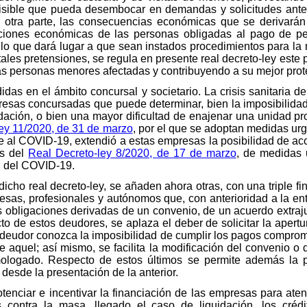
revisible que pueda desembocar en demandas y solicitudes ant
r otra parte, las consecuencias económicas que se derivará
uaciones económicas de las personas obligadas al pago de pe
 lo que dará lugar a que sean instados procedimientos para la
 tales pretensiones, se regula en presente real decreto-ley est
 las personas menores afectadas y contribuyendo a su mejor prot
didas en el ámbito concursal y societario. La crisis sanitaria 
presas concursadas que puede determinar, bien la imposibilidad
ación, o bien una mayor dificultad de enajenar una unidad pro
ey 11/2020, de 31 de marzo
, por el que se adoptan medidas ur
te al COVID-19, extendió a estas empresas la posibilidad de ac
os del
Real Decreto-ley 8/2020, de 17 de marzo
, de medidas 
l del COVID-19.
cho real decreto-ley, se añaden ahora otras, con una triple fin
sas, profesionales y autónomos que, con anterioridad a la ent
 obligaciones derivadas de un convenio, de un acuerdo extraj
 de estos deudores, se aplaza el deber de solicitar la apertu
l deudor conozca la imposibilidad de cumplir los pagos comprom
e aquel; así mismo, se facilita la modificación del convenio o 
ologado. Respecto de estos últimos se permite además la p
desde la presentación de la anterior.
otenciar e incentivar la financiación de las empresas para ate
os contra la masa, llegado el caso de liquidación, los cr