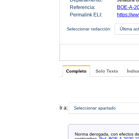
Referencia:
BOE-A-20
Permalink ELI:
https://ww
Seleccionar redacción:
Última ac
Completo
Solo Texto
Índic
Ir a:
Seleccionar apartado
Norma derogada, con efectos de 
septiembre.
Ref. BOE-A-2020-1