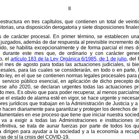
II
estructura en tres capítulos, que contienen un total de veinti
torias, una disposición derogatoria y siete disposiciones finale
s de carácter procesal. En primer término, se establecen una
s juzgados, además de dar respuesta al previsible incremento de 
ntido, se habilita excepcionalmente y de forma parcial el mes 
al durante este mes que, de ordinario y con carácter gene
o, el
artículo 183 de la Ley Orgánica 6/1985, de 1 de julio
, del
el mes de agosto para todas las actuaciones judiciales, si bi
esales, para las cuales se considerarán, en todo o en parte, 
o-ley, en el que se contienen normas legales procesales para po
 servicio público esencial, en aplicación de dicho precepto d
ese año 2020, se declaran urgentes todas las actuaciones pr
tado mes. Es obvio que para poder recuperar, al menos parcialme
ue el estado de alarma esté en vigor, se hace urgente y necesar
res jurídicos que trabajan en la Administración de Justicia y a
e hacen diariamente para garantizar y proteger los derechos de l
damentales en ese proceso que tiene que iniciar nuestra socied
va a exigir a todas las Administraciones e instituciones 
finitiva, se trata de aunar fuerzas por parte de todos los q
 la dirigen para ayudar a la sociedad y a la economía a recup
as de sí la crisis del COVID-19.