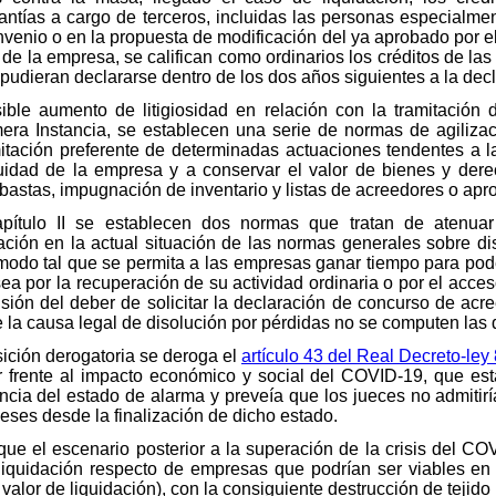
rantías a cargo de terceros, incluidas las personas especialme
nvenio o en la propuesta de modificación del ya aprobado por el
idez de la empresa, se califican como ordinarios los créditos de
pudieran declararse dentro de los dos años siguientes a la dec
isible aumento de litigiosidad en relación con la tramitació
era Instancia, se establecen una serie de normas de agiliza
amitación preferente de determinadas actuaciones tendentes a l
uidad de la empresa y a conservar el valor de bienes y dere
bastas, impugnación de inventario y listas de acreedores o apro
pítulo II se establecen dos normas que tratan de atenuar
ación en la actual situación de las normas generales sobre di
modo tal que se permita a las empresas ganar tiempo para pode
a por la recuperación de su actividad ordinaria o por el acceso
sión del deber de solicitar la declaración de concurso de acr
 la causa legal de disolución por pérdidas no se computen las d
osición derogatoria se deroga el
artículo 43 del Real Decreto-ley
r frente al impacto económico y social del COVID-19, que es
encia del estado de alarma y preveía que los jueces no admitirí
eses desde la finalización de dicho estado.
ar que el escenario posterior a la superación de la crisis del 
 liquidación respecto de empresas que podrían ser viables e
 valor de liquidación), con la consiguiente destrucción de tejido