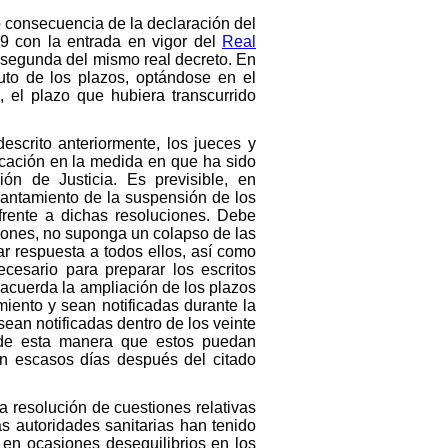
o consecuencia de la declaración del
19 con la entrada en vigor del
Real
l segunda del mismo real decreto. En
uto de los plazos, optándose en el
, el plazo que hubiera transcurrido
scrito anteriormente, los jueces y
icación en la medida en que ha sido
ión de Justicia. Es previsible, en
evantamiento de la suspensión de los
frente a dichas resoluciones. Debe
aciones, no suponga un colapso de las
r respuesta a todos ellos, así como
cesario para preparar los escritos
 acuerda la ampliación de los plazos
miento y sean notificadas durante la
sean notificadas dentro de los veinte
o de esta manera que estos puedan
n escasos días después del citado
a resolución de cuestiones relativas
as autoridades sanitarias han tenido
 en ocasiones desequilibrios en los