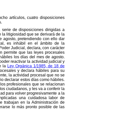
ocho artículos, cuatro disposiciones
s.
 serie de disposiciones dirigidas a
la litigiosidad que se derivará de la
de agosto, pretendiendo con ello dar
ral, es inhábil en el ámbito de la
 Poder Judicial, declara, con carácter
en permite que las leyes procesales
hábiles los días del mes de agosto.
der reactivar la actividad judicial y
e la
Ley Orgánica 1/1985, de 18 de
ocesales y declara hábiles para su
nte, la actividad procesal que no se
io declarar estos días como hábiles.
 los profesionales que se relacionan
os ciudadanos, y les va a conferir la
ad para volver progresivamente a la
implicadas una cuidadosa labor de
ue trabajan en la Administración de
erarse lo más pronto posible de las