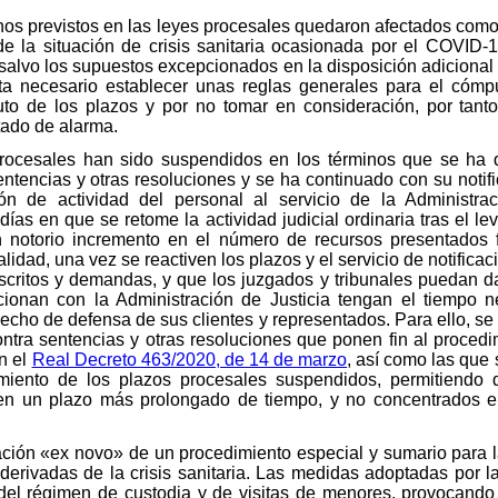
minos previstos en las leyes procesales quedaron afectados com
e la situación de crisis sanitaria ocasionada por el COVID-
 salvo los supuestos excepcionados en la disposición adiciona
ulta necesario establecer unas reglas generales para el cómp
puto de los plazos y por no tomar en consideración, por tanto
tado de alarma.
ocesales han sido suspendidos en los términos que se ha de
ntencias y otras resoluciones y se ha continuado con su notif
n de actividad del personal al servicio de la Administrac
ías en que se retome la actividad judicial ordinaria tras el l
 notorio incremento en el número de recursos presentados 
alidad, una vez se reactiven los plazos y el servicio de notific
scritos y demandas, y que los juzgados y tribunales puedan da
cionan con la Administración de Justicia tengan el tiempo ne
recho de defensa de sus clientes y representados. Para ello, se
ntra sentencias y otras resoluciones que ponen fin al procedi
n el
Real Decreto 463/2020, de 14 de marzo
, así como las que 
tamiento de los plazos procesales suspendidos, permitiend
en un plazo más prolongado de tiempo, y no concentrados e
lación «ex novo» de un procedimiento especial y sumario para l
derivadas de la crisis sanitaria. Las medidas adoptadas por l
 del régimen de custodia y de visitas de menores, provocando