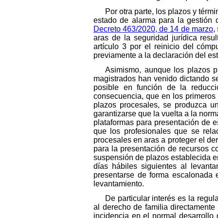
Por otra parte, los plazos y tér
estado de alarma para la gestión d
Decreto 463/2020, de 14 de marzo
,
aras de la seguridad jurídica res
artículo 3 por el reinicio del cóm
previamente a la declaración del es
Asimismo, aunque los plazos pr
magistrados han venido dictando se
posible en función de la reducció
consecuencia, que en los primeros d
plazos procesales, se produzca un
garantizarse que la vuelta a la norm
plataformas para presentación de e
que los profesionales que se rela
procesales en aras a proteger el de
para la presentación de recursos co
suspensión de plazos establecida e
días hábiles siguientes al levan
presentarse de forma escalonada 
levantamiento.
De particular interés es la regu
al derecho de familia directamente 
incidencia en el normal desarrollo