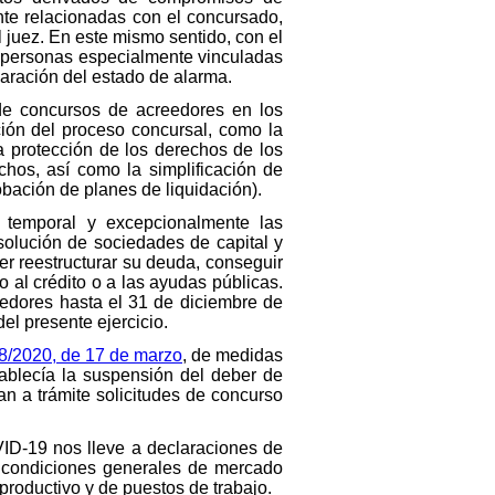
nte relacionadas con el concursado,
 juez. En este mismo sentido, con el
 las personas especialmente vinculadas
laración del estado de alarma.
n de concursos de acreedores en los
ción del proceso concursal, como la
a protección de los derechos de los
chos, así como la simplificación de
bación de planes de liquidación).
 temporal y excepcionalmente las
solución de sociedades de capital y
r reestructurar su deuda, conseguir
 al crédito o a las ayudas públicas.
eedores hasta el 31 de diciembre de
el presente ejercicio.
 8/2020, de 17 de marzo
, de medidas
tablecía la suspensión del deber de
an a trámite solicitudes de concurso
COVID-19 nos lleve a declaraciones de
n condiciones generales de mercado
 productivo y de puestos de trabajo.