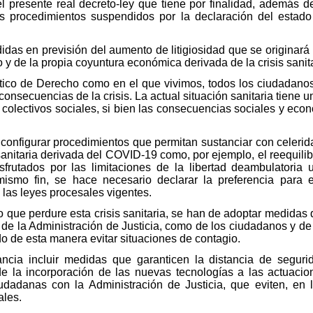
l presente real decreto-ley que tiene por finalidad, además d
os procedimientos suspendidos por la declaración del esta
das en previsión del aumento de litigiosidad que se originar
y de la propia coyuntura económica derivada de la crisis sanita
ico de Derecho como en el que vivimos, todos los ciudadanos 
onsecuencias de la crisis. La actual situación sanitaria tiene u
 colectivos sociales, si bien las consecuencias sociales y ec
 configurar procedimientos que permitan sustanciar con celerid
s sanitaria derivada del COVID-19 como, por ejemplo, el reequilib
sfrutados por las limitaciones de la libertad deambulatoria
mismo fin, se hace necesario declarar la preferencia para 
las leyes procesales vigentes.
 que perdure esta crisis sanitaria, se han de adoptar medidas 
o de la Administración de Justicia, como de los ciudadanos y de
o de esta manera evitar situaciones de contagio.
ancia incluir medidas que garanticen la distancia de segurid
e la incorporación de las nuevas tecnologías a las actuacio
udadanas con la Administración de Justicia, que eviten, en 
ales.