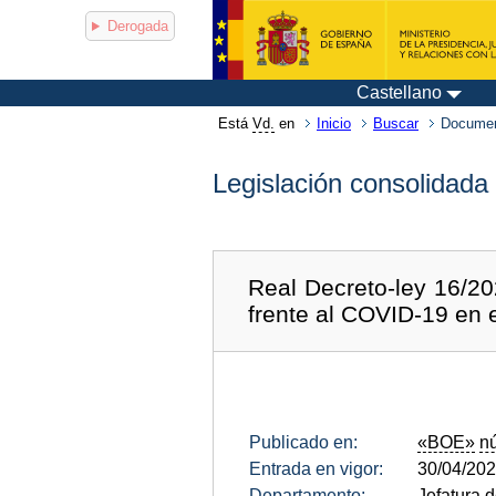
Derogada
Castellano
Está
Vd.
en
Inicio
Buscar
Documen
Legislación consolidada
Real Decreto-ley 16/20
frente al COVID-19 en e
Publicado en:
«BOE»
n
Entrada en vigor:
30/04/20
Departamento:
Jefatura 