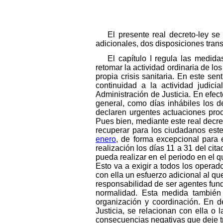
El presente real decreto-ley se 
adicionales, dos disposiciones transi
El capítulo I regula las medida
retomar la actividad ordinaria de lo
propia crisis sanitaria. En este se
continuidad a la actividad judici
Administración de Justicia. En efect
general, como días inhábiles los d
declaren urgentes actuaciones proc
Pues bien, mediante este real decret
recuperar para los ciudadanos este
enero
, de forma excepcional para 
realización los días 11 a 31 del ci
pueda realizar en el periodo en el q
Esto va a exigir a todos los operado
con ella un esfuerzo adicional al qu
responsabilidad de ser agentes fun
normalidad. Esta medida también 
organización y coordinación. En de
Justicia, se relacionan con ella o
consecuencias negativas que deje tr