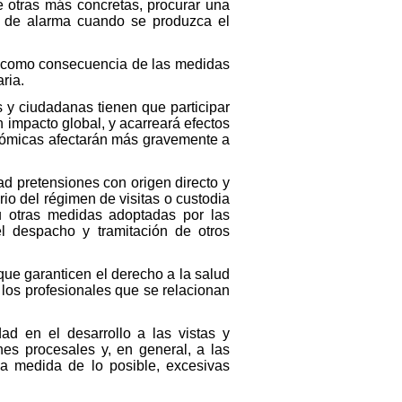
e otras más concretas, procurar una
do de alarma cuando se produzca el
á como consecuencia de las medidas
ria.
y ciudadanas tienen que participar
n impacto global, y acarreará efectos
onómicas afectarán más gravemente a
ad pretensiones con origen directo y
rio del régimen de visitas o custodia
 u otras medidas adoptadas por las
el despacho y tramitación de otros
que garanticen el derecho a la salud
 los profesionales que se relacionan
ad en el desarrollo a las vistas y
nes procesales y, en general, a las
la medida de lo posible, excesivas