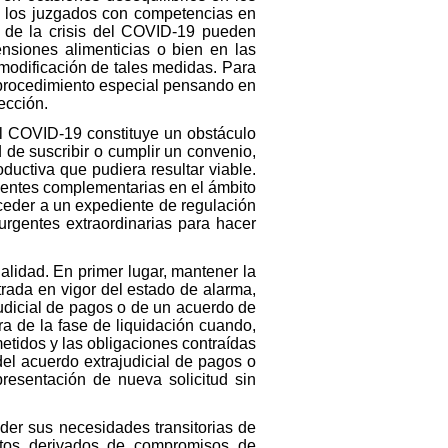
e los juzgados con competencias en
n de la crisis del COVID-19 pueden
nsiones alimenticias o bien en las
 modificación de tales medidas. Para
e procedimiento especial pensando en
ección.
del COVID-19 constituye un obstáculo
 de suscribir o cumplir un convenio,
ductiva que pudiera resultar viable.
gentes complementarias en el ámbito
ceder a un expediente de regulación
urgentes extraordinarias para hacer
alidad. En primer lugar, mantener la
rada en vigor del estado de alarma,
udicial de pagos o de un acuerdo de
ra de la fase de liquidación cuando,
etidos y las obligaciones contraídas
del acuerdo extrajudicial de pagos o
resentación de nueva solicitud sin
nder sus necesidades transitorias de
éditos derivados de compromisos de