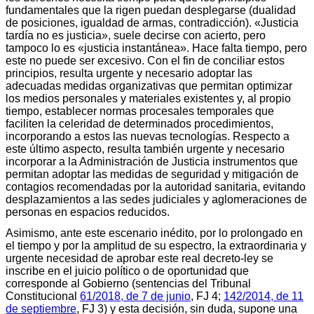
fundamentales que la rigen puedan desplegarse (dualidad
de posiciones, igualdad de armas, contradicción). «Justicia
tardía no es justicia», suele decirse con acierto, pero
tampoco lo es «justicia instantánea». Hace falta tiempo, pero
este no puede ser excesivo. Con el fin de conciliar estos
principios, resulta urgente y necesario adoptar las
adecuadas medidas organizativas que permitan optimizar
los medios personales y materiales existentes y, al propio
tiempo, establecer normas procesales temporales que
faciliten la celeridad de determinados procedimientos,
incorporando a estos las nuevas tecnologías. Respecto a
este último aspecto, resulta también urgente y necesario
incorporar a la Administración de Justicia instrumentos que
permitan adoptar las medidas de seguridad y mitigación de
contagios recomendadas por la autoridad sanitaria, evitando
desplazamientos a las sedes judiciales y aglomeraciones de
personas en espacios reducidos.
Asimismo, ante este escenario inédito, por lo prolongado en
el tiempo y por la amplitud de su espectro, la extraordinaria y
urgente necesidad de aprobar este real decreto-ley se
inscribe en el juicio político o de oportunidad que
corresponde al Gobierno (sentencias del Tribunal
Constitucional
61/2018, de 7 de junio
, FJ 4;
142/2014, de 11
de septiembre
, FJ 3) y esta decisión, sin duda, supone una