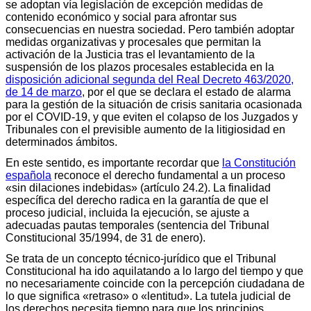
se adoptan vía legislación de excepción medidas de
contenido económico y social para afrontar sus
consecuencias en nuestra sociedad. Pero también adoptar
medidas organizativas y procesales que permitan la
activación de la Justicia tras el levantamiento de la
suspensión de los plazos procesales establecida en la
disposición adicional segunda del Real Decreto 463/2020,
de 14 de marzo
, por el que se declara el estado de alarma
para la gestión de la situación de crisis sanitaria ocasionada
por el COVID-19, y que eviten el colapso de los Juzgados y
Tribunales con el previsible aumento de la litigiosidad en
determinados ámbitos.
En este sentido, es importante recordar que
la Constitución
española
reconoce el derecho fundamental a un proceso
«sin dilaciones indebidas» (artículo 24.2). La finalidad
específica del derecho radica en la garantía de que el
proceso judicial, incluida la ejecución, se ajuste a
adecuadas pautas temporales (sentencia del Tribunal
Constitucional 35/1994, de 31 de enero).
Se trata de un concepto técnico-jurídico que el Tribunal
Constitucional ha ido aquilatando a lo largo del tiempo y que
no necesariamente coincide con la percepción ciudadana de
lo que significa «retraso» o «lentitud». La tutela judicial de
los derechos necesita tiempo para que los principios