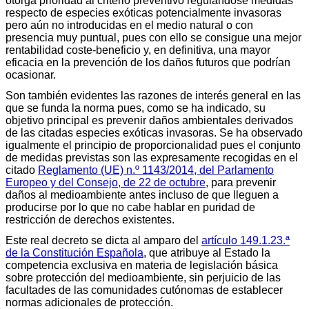
otorga prioridad al criterio preventivo regulándose medidas
respecto de especies exóticas potencialmente invasoras
pero aún no introducidas en el medio natural o con
presencia muy puntual, pues con ello se consigue una mejor
rentabilidad coste-beneficio y, en definitiva, una mayor
eficacia en la prevención de los daños futuros que podrían
ocasionar.
Son también evidentes las razones de interés general en las
que se funda la norma pues, como se ha indicado, su
objetivo principal es prevenir daños ambientales derivados
de las citadas especies exóticas invasoras. Se ha observado
igualmente el principio de proporcionalidad pues el conjunto
de medidas previstas son las expresamente recogidas en el
citado
Reglamento (UE) n.º 1143/2014, del Parlamento
Europeo y del Consejo, de 22 de octubre
, para prevenir
daños al medioambiente antes incluso de que lleguen a
producirse por lo que no cabe hablar en puridad de
restricción de derechos existentes.
Este real decreto se dicta al amparo del
artículo 149.1.23.ª
de la Constitución Española
, que atribuye al Estado la
competencia exclusiva en materia de legislación básica
sobre protección del medioambiente, sin perjuicio de las
facultades de las comunidades cutónomas de establecer
normas adicionales de protección.