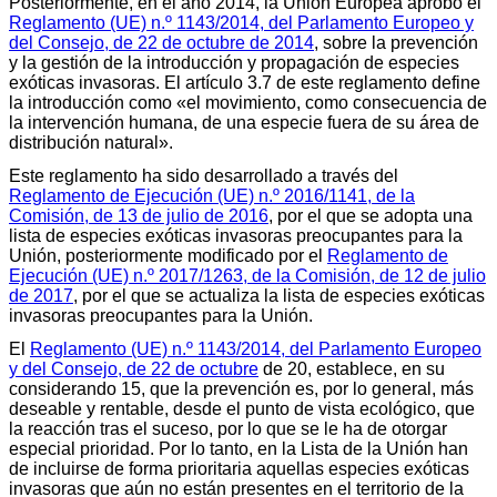
Posteriormente, en el año 2014, la Unión Europea aprobó el
Reglamento (UE) n.º 1143/2014, del Parlamento Europeo y
del Consejo, de 22 de octubre de 2014
, sobre la prevención
y la gestión de la introducción y propagación de especies
exóticas invasoras. El artículo 3.7 de este reglamento define
la introducción como «el movimiento, como consecuencia de
la intervención humana, de una especie fuera de su área de
distribución natural».
Este reglamento ha sido desarrollado a través del
Reglamento de Ejecución (UE) n.º 2016/1141, de la
Comisión, de 13 de julio de 2016
, por el que se adopta una
lista de especies exóticas invasoras preocupantes para la
Unión, posteriormente modificado por el
Reglamento de
Ejecución (UE) n.º 2017/1263, de la Comisión, de 12 de julio
de 2017
, por el que se actualiza la lista de especies exóticas
invasoras preocupantes para la Unión.
El
Reglamento (UE) n.º 1143/2014, del Parlamento Europeo
y del Consejo, de 22 de octubre
de 20, establece, en su
considerando 15, que la prevención es, por lo general, más
deseable y rentable, desde el punto de vista ecológico, que
la reacción tras el suceso, por lo que se le ha de otorgar
especial prioridad. Por lo tanto, en la Lista de la Unión han
de incluirse de forma prioritaria aquellas especies exóticas
invasoras que aún no están presentes en el territorio de la