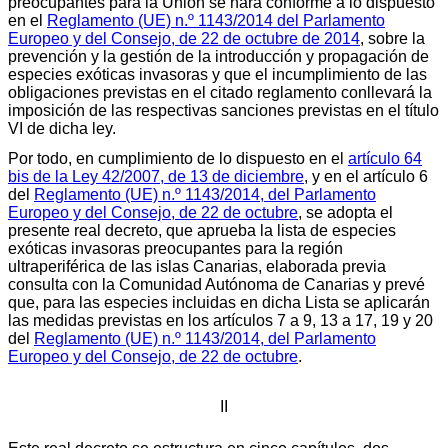
preocupantes para la Unión se hará conforme a lo dispuesto
en el
Reglamento (UE) n.º 1143/2014 del Parlamento
Europeo y del Consejo, de 22 de octubre de 2014
, sobre la
prevención y la gestión de la introducción y propagación de
especies exóticas invasoras y que el incumplimiento de las
obligaciones previstas en el citado reglamento conllevará la
imposición de las respectivas sanciones previstas en el título
VI de dicha ley.
Por todo, en cumplimiento de lo dispuesto en el
artículo 64
bis de la Ley 42/2007, de 13 de diciembre
, y en el artículo 6
del
Reglamento (UE) n.º 1143/2014, del Parlamento
Europeo y del Consejo, de 22 de octubre
, se adopta el
presente real decreto, que aprueba la lista de especies
exóticas invasoras preocupantes para la región
ultraperiférica de las islas Canarias, elaborada previa
consulta con la Comunidad Autónoma de Canarias y prevé
que, para las especies incluidas en dicha Lista se aplicarán
las medidas previstas en los artículos 7 a 9, 13 a 17, 19 y 20
del
Reglamento (UE) n.º 1143/2014, del Parlamento
Europeo y del Consejo, de 22 de octubre
.
II