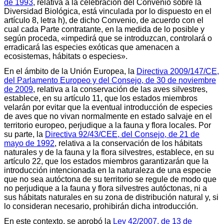
de 1993
, relativa a la celebración del Convenio sobre la
Diversidad Biológica, está vinculada por lo dispuesto en el
artículo 8, letra h), de dicho Convenio, de acuerdo con el
cual cada Parte contratante, en la medida de lo posible y
según proceda, «impedirá que se introduzcan, controlará o
erradicará las especies exóticas que amenacen a
ecosistemas, hábitats o especies».
En el ámbito de la Unión Europea, la
Directiva 2009/147/CE,
del Parlamento Europeo y del Consejo, de 30 de noviembre
de 2009
, relativa a la conservación de las aves silvestres,
establece, en su artículo 11, que los estados miembros
velarán por evitar que la eventual introducción de especies
de aves que no vivan normalmente en estado salvaje en el
territorio europeo, perjudique a la fauna y flora locales. Por
su parte, la
Directiva 92/43/CEE, del Consejo, de 21 de
mayo de 1992
, relativa a la conservación de los hábitats
naturales y de la fauna y la flora silvestres, establece, en su
artículo 22, que los estados miembros garantizarán que la
introducción intencionada en la naturaleza de una especie
que no sea autóctona de su territorio se regule de modo que
no perjudique a la fauna y flora silvestres autóctonas, ni a
sus hábitats naturales en su zona de distribución natural y, si
lo consideran necesario, prohibirán dicha introducción.
En este contexto, se aprobó la
Ley 42/2007, de 13 de