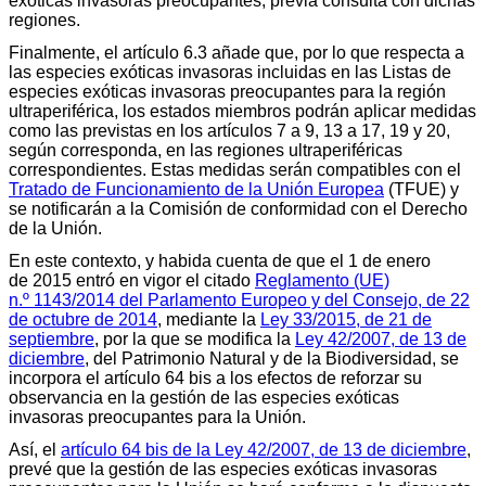
exóticas invasoras preocupantes, previa consulta con dichas
regiones.
Finalmente, el artículo 6.3 añade que, por lo que respecta a
las especies exóticas invasoras incluidas en las Listas de
especies exóticas invasoras preocupantes para la región
ultraperiférica, los estados miembros podrán aplicar medidas
como las previstas en los artículos 7 a 9, 13 a 17, 19 y 20,
según corresponda, en las regiones ultraperiféricas
correspondientes. Estas medidas serán compatibles con el
Tratado de Funcionamiento de la Unión Europea
(TFUE) y
se notificarán a la Comisión de conformidad con el Derecho
de la Unión.
En este contexto, y habida cuenta de que el 1 de enero
de 2015 entró en vigor el citado
Reglamento (UE)
n.º 1143/2014 del Parlamento Europeo y del Consejo, de 22
de octubre de 2014
, mediante la
Ley 33/2015, de 21 de
septiembre
, por la que se modifica la
Ley 42/2007, de 13 de
diciembre
, del Patrimonio Natural y de la Biodiversidad, se
incorpora el artículo 64 bis a los efectos de reforzar su
observancia en la gestión de las especies exóticas
invasoras preocupantes para la Unión.
Así, el
artículo 64 bis de la Ley 42/2007, de 13 de diciembre
,
prevé que la gestión de las especies exóticas invasoras