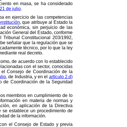
r ciento en masa, se ha considerado
21 de julio
.
ba en ejercicio de las competencias
onstitución
, que atribuye al Estado la
dad económica, sin perjuicio de las
ración General del Estado, conforme
l Tribunal Constitucional 203/1992,
abe señalar que la regulación que se
cadamente técnico, por lo que la ley
mediante real decreto.
como, de acuerdo con lo establecido
elacionadas con el sector, conocidas
r el Consejo de Coordinación de la
ulio
, de Industria, y en el
artículo 2.d)
o de Coordinación de la Seguridad
dos miembros en cumplimiento de lo
información en materia de normas y
ción, en aplicación de la Directiva
e se establece un procedimiento de
iedad de la información.
 con el Consejo de Estado y previa