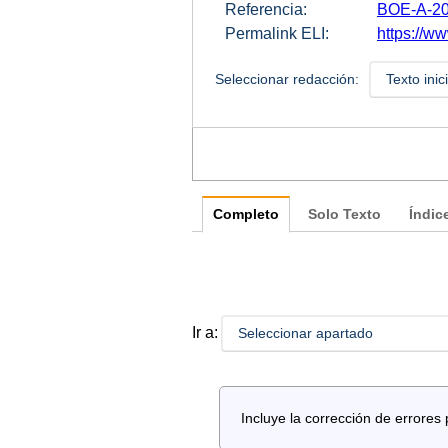
Referencia:
BOE-A-20
Permalink ELI:
https://w
Seleccionar redacción:
Texto inic
Completo
Solo Texto
Índic
Ir a:
Seleccionar apartado
Incluye la corrección de errore