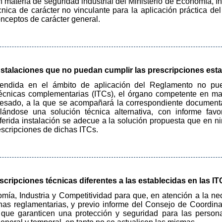
n materia de seguridad industrial del Ministerio de Economía, I
nica de carácter no vinculante para la aplicación práctica de
nceptos de carácter general.
stalaciones que no puedan cumplir las prescripciones esta
endida en el ámbito de aplicación del Reglamento no pued
 técnicas complementarias (ITCs), el órgano competente en ma
eresado, a la que se acompañará la correspondiente document
mulándose una solución técnica alternativa, con informe fa
referida instalación se adecue a la solución propuesta que en
escripciones de dichas ITCs.
scripciones técnicas diferentes a las establecidas en las IT
omía, Industria y Competitividad para que, en atención a la n
unas reglamentarias, y previo informe del Consejo de Coordin
s que garanticen una protección y seguridad para las persona