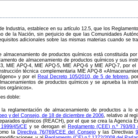
 de Industria, establece en su artículo 12.5, que los Reglament
rno de la Nación, sin perjuicio de que las Comunidades Autón
requisitos adicionales sobre las mismas materias cuando se tr
e almacenamiento de productos químicos está constituida por
glamento de almacenamiento de productos químicos y sus inst
3, MIE APQ-4, MIE APQ-5, MIE APQ-6 y MIE APQ-7, por e
Instrucción técnica complementaria MIE APQ-8 «Almacenamiento
rógeno» y por el
Real Decreto 105/2010, de 5 de febrero
, po
almacenamientos de productos químicos y se aprueba la inst
os orgánicos».
 es doble:
 la reglamentación de almacenamiento de productos a lo e
peo y del Consejo, de 18 de diciembre de 2006
, relativo al re
 preparados químicos (REACH), por el que se crea la Agencia
a 1999/45/CE
y se derogan el
Reglamento (CEE) n.º 793/93 
como la
Directiva 76/769/CEE del Consejo
y las Directivas
modificaciones, y al
Reglamento (CE) n.º 1272/2008 del Parla