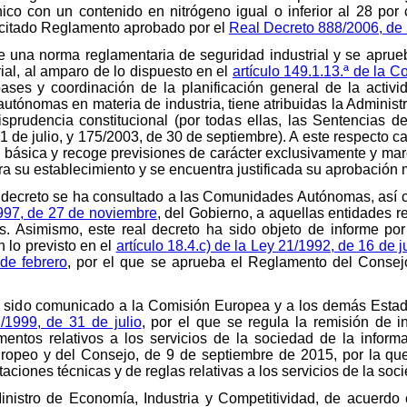
ónico con un contenido en nitrógeno igual o inferior al 28 po
 citado Reglamento aprobado por el
Real Decreto 888/2006, de 
e una norma reglamentaria de seguridad industrial y se aprue
ial, al amparo de lo dispuesto en el
artículo 149.1.13.ª de la C
ses y coordinación de la planificación general de la activi
tónomas en materia de industria, tiene atribuidas la Administ
isprudencia constitucional (por todas ellas, las Sentencias de
 de julio, y 175/2003, de 30 de septiembre). A este respecto c
 básica y recoge previsiones de carácter exclusivamente y mar
ra su establecimiento y se encuentra justificada su aprobación 
l decreto se ha consultado a las Comunidades Autónomas, así 
/1997, de 27 de noviembre
, del Gobierno, a aquellas entidades r
s. Asimismo, este real decreto ha sido objeto de informe po
 lo previsto en el
artículo 18.4.c) de la Ley 21/1992, de 16 de j
de febrero
, por el que se aprueba el Reglamento del Consej
ha sido comunicado a la Comisión Europea y a los demás Esta
/1999, de 31 de julio
, por el que se regula la remisión de 
entos relativos a los servicios de la sociedad de la informa
opeo y del Consejo, de 9 de septiembre de 2015, por la qu
ciones técnicas y de reglas relativas a los servicios de la soc
Ministro de Economía, Industria y Competitividad, de acuerdo