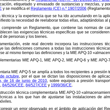
ficación, etiquetado y envasado de sustancias y mezclas, y po
E
y se modifica el
Reglamento (CE) n.º 1907/2006
(Reglamento
la técnica y la experiencia que se ha ido acumulando en la apli
iesto la necesidad de reelaborar todas ellas, adaptándolas al 
ta comprende un Reglamento, que contiene las normas de cará
blecen las exigencias técnicas específicas que se consideren
ad de personas y los bienes.
lamentación, este real decreto incorpora las instrucciones 
ye las definiciones comunes a todas las instrucciones técni
ndose al mismo tiempo las definiciones y la MIE APQ-10 «almace
mplementarias MIE APQ-1, MIE APQ-2, MIE APQ-6 y MIE APQ-7,
ntaria MIE APQ-5 se amplía a todos los recipientes a presión t
de octubre
, por el que se dictan las disposiciones de aplica
, de 16 de junio de 2010
, sobre equipos a presión transpor
E
,
84/526/CEE
,
84/527/CEE
y
1999/36/CE
.
strucción técnica complementaria MIE APQ-10 «almacenamiento
técnicas a los que han de ajustarse las instalaciones de a
óviles.
e corregir un error observado en el ámbito de aplicación del