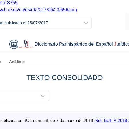
17-8755
ww.boe.es/eli/es/rd/2017/06/23/656/con
ial publicado el 25/07/2017
Diccionario Panhispánico del Español
J
urídic
e
Análisis
TEXTO CONSOLIDADO
s publicada en BOE núm. 58, de 7 de marzo de 2018.
Ref. BOE-A-2018