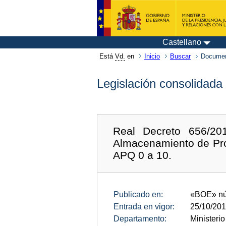
Castellano
Está
Vd.
en
Inicio
Buscar
Documen
Legislación consolidada
Real Decreto 656/20
Almacenamiento de Pro
APQ 0 a 10.
Publicado en:
«BOE»
n
Entrada en vigor:
25/10/20
Departamento:
Ministeri