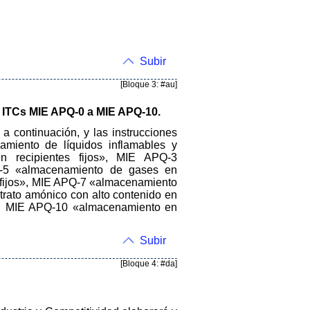
Subir
[Bloque 3: #au]
 ITCs MIE APQ-0 a MIE APQ-10.
 continuación, y las instrucciones
miento de líquidos inflamables y
n recipientes fijos», MIE APQ-3
-5 «almacenamiento de gases en
s fijos», MIE APQ-7 «almacenamiento
itrato amónico con alto contenido en
s», MIE APQ-10 «almacenamiento en
Subir
[Bloque 4: #da]