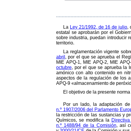
La
Ley 21/1992, de 16 de julio
,
estatal se aprobarán por el Gobie
sobre industria, puedan introducir 
territorio.
La reglamentación vigente sobr
abril
, por el que se aprueba el Re
MIE APQ-1, MIE APQ-2, MIE APQ-
octubre
, por el que se aprueba la 
amónico con alto contenido en nit
aspectos de la regulación de los 
APQ-9 «almacenamiento de peróxid
El objetivo de la presente norma
Por un lado, la adaptación de
n.º 1907/2006 del Parlamento Euro
la restricción de las sustancias y
Químicos, se modifica la
Directiv
n.º 1488/94 de la Comisión
, así 
y
2000/21/CE
de la Comisión y sus 