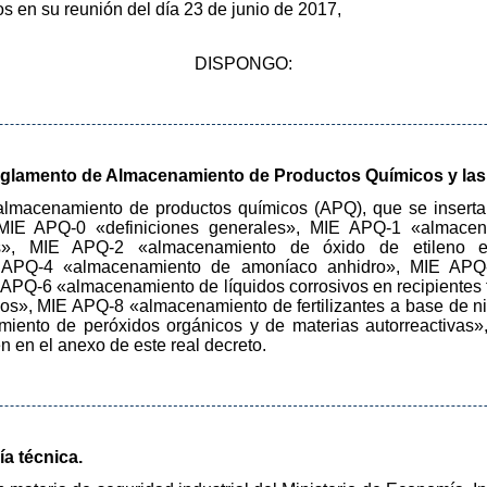
os en su reunión del día 23 de junio de 2017,
DISPONGO:
Reglamento de Almacenamiento de Productos Químicos y las
macenamiento de productos químicos (APQ), que se inserta a
 MIE APQ-0 «definiciones generales», MIE APQ-1 «almacena
jos», MIE APQ-2 «almacenamiento de óxido de etileno e
E APQ-4 «almacenamiento de amoníaco anhidro», MIE APQ
E APQ-6 «almacenamiento de líquidos corrosivos en recipiente
fijos», MIE APQ-8 «almacenamiento de fertilizantes a base de n
iento de peróxidos orgánicos y de materias autorreactiva
n en el anexo de este real decreto.
ía técnica.