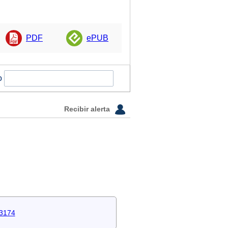
PDF
ePUB
o
Recibir alerta
-3174