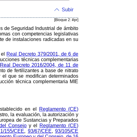
Subir
[Bloque 2: #pr]
os de Seguridad Industrial de ámbito
omas con competencias legislativas
ate de instalaciones radicadas en su
 el
Real Decreto 379/2001, de 6 de
rucciones técnicas complementarias
l
Real Decreto 2016/2004, de 11 de
 de fertilizantes a base de nitrato
r el que se modifican determinados
rucción técnica complementaria MIE
stablecido en el
Reglamento (CE)
gistro, la evaluación, la autorización y
 Europea de Sustancias y Preparados
del Consejo
y el
Reglamento (CE)
91/155/CEE
,
93/67/CEE
,
93/105/CE
mento Europeo y del Consejo, de 16