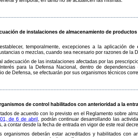
general y temporal, en tanto no se actualicen las mismas.
ecuación de instalaciones de almacenamiento de productos
stablecer, temporalmente, excepciones a la aplicación de es
stancias o mezclas, cuando sea necesario por razones de la D
al adecuación de las instalaciones afectadas por las prescripci
nterés para la Defensa Nacional, dentro de dependencias
o de Defensa, se efectuarán por sus organismos técnicos corr
rganismos de control habilitados con anterioridad a la entra
litados de acuerdo con lo previsto en el Reglamento sobre al
01, de 6 de abril
, podrán continuar desarrollando las activid
 a contar desde la fecha de entrada en vigor de este real decre
os organismos deberán estar acreditados y habilitados con a