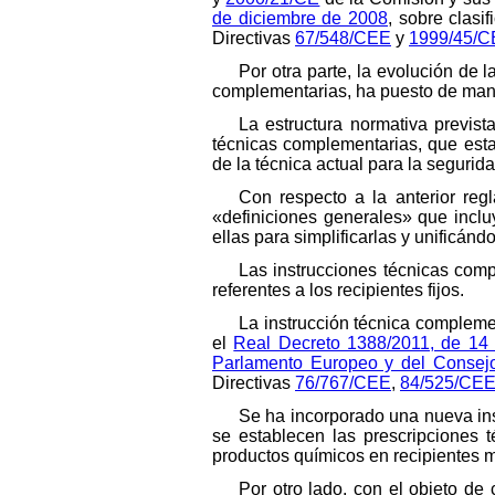
de diciembre de 2008
, sobre clasi
Directivas
67/548/CEE
y
1999/45/C
Por otra parte, la evolución de 
complementarias, ha puesto de manif
La estructura normativa previs
técnicas complementarias, que esta
de la técnica actual para la segurid
Con respecto a la anterior reg
«definiciones generales» que inclu
ellas para simplificarlas y unificá
Las instrucciones técnicas co
referentes a los recipientes fijos.
La instrucción técnica compleme
el
Real Decreto 1388/2011, de 14 
Parlamento Europeo y del Consejo
Directivas
76/767/CEE
,
84/525/CE
Se ha incorporado una nueva in
se establecen las prescripciones 
productos químicos en recipientes m
Por otro lado, con el objeto d