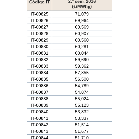
2.º sem. 2016
Código IT
(€/MWh
)
E
IT-00825
71,079
IT-00826
69,964
IT-00827
69,569
IT-00828
60,907
IT-00829
60,560
IT-00830
60,281
IT-00831
60,044
IT-00832
59,690
IT-00833
59,362
IT-00834
57,855
IT-00835
56,500
IT-00836
54,789
IT-00837
54,874
IT-00838
55,024
IT-00839
55,123
IT-00840
53,832
IT-00841
53,337
IT-00842
51,514
IT-00843
51,677
IT-00844
51,710