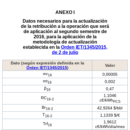
ANEXO I
Datos necesarios para la actualización
de la retribución a la operación que será
de aplicación al segundo semestre de
2016, para la aplicación de la
metodología de actualización
establecida en la
Orden IET/1345/2015,
de 2 de julio
Dato (según expresión definida en la
Valor
Orden IET/1345/2015
)
mr
0,00005
16
mt
0,002
16
β
0,47
16
1,1046
RC
16-2
c€/kWh
PCS
Br
42,9264 $/bbl
16-2
T
1,1339 $/€
16-2
1,9612
Trf
16
c€/kWh/día/mes