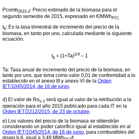
Pcomb
: Precio estimado de la biomasa para el
2015-2
segundo semestre de 2015, expresado en €/MWh
PCI.
t
: Es la tasa trimestral de incremento del precio de la
b
biomasa, en tanto por uno, calculada mediante la siguiente
ecuación:
1/4
t
= (1+Ta)
– 1
b
Ta: Tasa anual de incremento del precio de la biomasa, en
tanto por uno, que toma como valor 0,01 de conformidad a lo
establecido en el anexo III y anexo VI de la
Orden
IET/1045/2014, de 16 de junio
.
d) El valor de Ro
será igual al valor de la retribución a la
s-1
operación para el año 2015 publicado para cada IT en la
Orden IET/2212/2015, de 23 de octubre
.
e) Los valores del precio de la biomasa se obtendrán
considerando un poder calorífico igual al establecido en al
Orden IET/1045/2014, de 16 de junio
, para combustibles del
grupo b.6, igual a 3,49 MWh
/t.