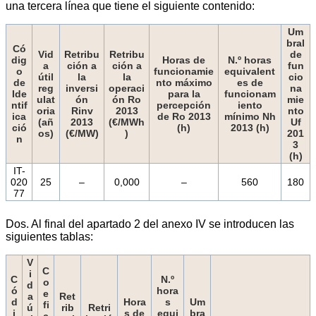
una tercera línea que tiene el siguiente contenido:
Um
bral
Có
Vid
Retribu
Retribu
de
dig
Horas de
N.º horas
a
ción a
ción a
fun
o
funcionamie
equivalent
útil
la
la
cio
de
nto máximo
es de
reg
inversi
operaci
na
Ide
para la
funcionam
ulat
ón
ón Ro
mie
ntif
percepción
iento
oria
Rinv
2013
nto
ica
de Ro 2013
mínimo Nh
(añ
2013
(€/MWh
Uf
ció
(h)
2013 (h)
os)
(€/MW)
)
201
n
3
(h)
IT-
020
25
–
0,000
–
560
180
77
Dos. Al final del apartado 2 del anexo IV se introducen las
siguientes tablas:
V
C
i
C
N.º
o
d
ó
hora
e
a
Ret
d
Hora
s
Um
fi
ú
rib
Retri
i
s de
equi
bra
c