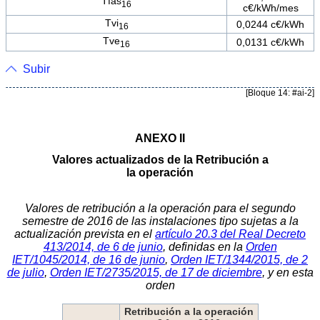
Tfas
16
c€/kWh/mes
Tvi
0,0244 c€/kWh
16
Tve
0,0131 c€/kWh
16
Subir
[Bloque 14: #ai-2]
ANEXO II
Valores actualizados de la Retribución a
la operación
Valores de retribución a la operación para el segundo
semestre de 2016 de las instalaciones tipo sujetas a la
actualización prevista en el
artículo 20.3 del Real Decreto
413/2014, de 6 de junio
, definidas en la
Orden
IET/1045/2014, de 16 de junio
,
Orden IET/1344/2015, de 2
de julio
,
Orden IET/2735/2015, de 17 de diciembre
, y en esta
orden
Retribución a la operación