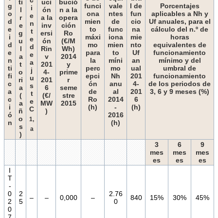
ti
uci
bució
g
funci
vale
l de
Porcentajes
i
l
ón
n a la
o
ona
ntes
fun
aplicables a Nh y
e
r
a la
opera
d
mien
de
cio
Uf anuales, para el
n
e
inv
ción
e
to
func
na
cálculo del n.º de
t
g
ersi
Ro
i
máxi
iona
mie
horas
e
u
ón
(€/M
d
mo
mien
nto
equivalentes de
d
l
Rin
Wh)
e
para
to
Uf
funcionamiento
e
a
v
2014
n
la
míni
an
mínimo y del
a
t
201
y
ti
perc
mo
ual
umbral de
j
o
4-
prime
fi
epci
Nh
201
funcionamiento
u
ri
201
r
c
ón
anu
4-
de los periodos de
s
a
6
seme
a
de
al
201
3, 6 y 9 meses (%)
t
(
(€/
stre
c
Ro
2014
6
e
a
MW
2015
i
(h)
-
(h)
C
ñ
)
ó
2016
o
1,
n
(h)
s
a
)
3
6
9
mes
mes
mes
es
es
es
I
T
-
0
2
2.76
–
–
0,000
–
840
15%
30%
45%
2
5
0
0
7