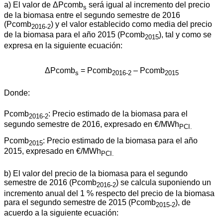
a) El valor de ΔPcomb
será igual al incremento del precio
s
de la biomasa entre el segundo semestre de 2016
(Pcomb
) y el valor establecido como media del precio
2016-2
de la biomasa para el año 2015 (Pcomb
), tal y como se
2015
expresa en la siguiente ecuación:
ΔPcomb
= Pcomb
– Pcomb
s
2016-2
2015
Donde:
Pcomb
: Precio estimado de la biomasa para el
2016-2
segundo semestre de 2016, expresado en €/MWh
PCI.
Pcomb
: Precio estimado de la biomasa para el año
2015
2015, expresado en €/MWh
PCI.
b) El valor del precio de la biomasa para el segundo
semestre de 2016 (Pcomb
) se calcula suponiendo un
2016-2
incremento anual del 1 % respecto del precio de la biomasa
para el segundo semestre de 2015 (Pcomb
), de
2015-2
acuerdo a la siguiente ecuación: