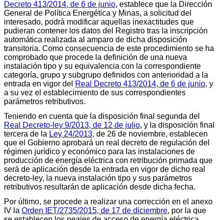
Decreto 413/2014, de 6 de junio
, establece que la Dirección
General de Política Energética y Minas, a solicitud del
interesado, podrá modificar aquellas inexactitudes que
pudieran contener los datos del Registro tras la inscripción
automática realizada al amparo de dicha disposición
transitoria. Como consecuencia de este procedimiento se ha
comprobado que procede la definición de una nueva
instalación tipo y su equivalencia con la correspondiente
categoría, grupo y subgrupo definidos con anterioridad a la
entrada en vigor del
Real Decreto 413/2014, de 6 de junio
, y
a su vez el establecimiento de sus correspondientes
parámetros retributivos.
Teniendo en cuenta que la disposición final segunda del
Real Decreto-ley 9/2013, de 12 de julio
, y la disposición final
tercera de la
Ley 24/2013
, de 26 de noviembre, establecen
que el Gobierno aprobará un real decreto de regulación del
régimen jurídico y económico para las instalaciones de
producción de energía eléctrica con retribución primada que
será de aplicación desde la entrada en vigor de dicho real
decreto-ley, la nueva instalación tipo y sus parámetros
retributivos resultarán de aplicación desde dicha fecha.
Por último, se procede a realizar una corrección en el anexo
IV la
Orden IET/2735/2015, de 17 de diciembre
, por la que
se establecen los peajes de acceso de energía eléctrica