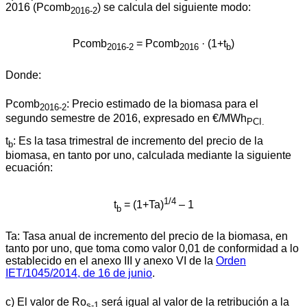
2016 (Pcomb
) se calcula del siguiente modo:
2016-2
Pcomb
= Pcomb
· (1+t
)
2016-2
2016
b
Donde:
Pcomb
: Precio estimado de la biomasa para el
2016-2
segundo semestre de 2016, expresado en €/MWh
PCI.
t
: Es la tasa trimestral de incremento del precio de la
b
biomasa, en tanto por uno, calculada mediante la siguiente
ecuación:
1/4
t
= (1+Ta)
– 1
b
Ta: Tasa anual de incremento del precio de la biomasa, en
tanto por uno, que toma como valor 0,01 de conformidad a lo
establecido en el anexo III y anexo VI de la
Orden
IET/1045/2014, de 16 de junio
.
c) El valor de Ro
será igual al valor de la retribución a la
s-1