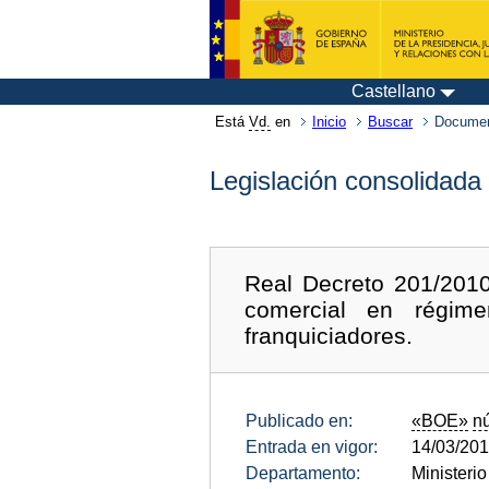
Castellano
Está
Vd.
en
Inicio
Buscar
Documen
Legislación consolidada
Real Decreto 201/2010,
comercial en régim
franquiciadores.
Publicado en:
«BOE»
n
Entrada en vigor:
14/03/20
Departamento:
Ministeri