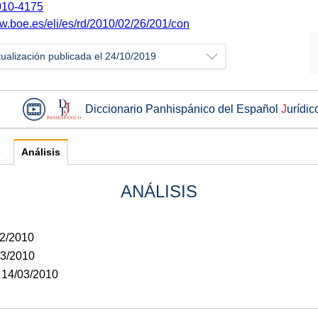
10-4175
ww.boe.es/eli/es/rd/2010/02/26/201/con
tualización publicada el 24/10/2019
Diccionario Panhispánico del Español
J
urídic
e
Análisis
ANÁLISIS
02/2010
03/2010
: 14/03/2010