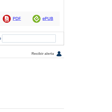
PDF
ePUB
o
Recibir alerta