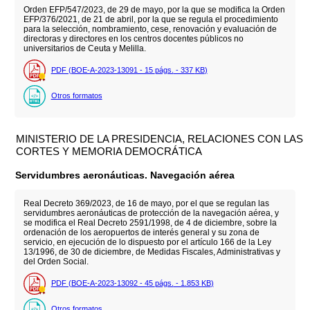
Orden EFP/547/2023, de 29 de mayo, por la que se modifica la Orden
EFP/376/2021, de 21 de abril, por la que se regula el procedimiento
para la selección, nombramiento, cese, renovación y evaluación de
directoras y directores en los centros docentes públicos no
universitarios de Ceuta y Melilla.
PDF (BOE-A-2023-13091 - 15
págs.
- 337
KB
)
Otros formatos
MINISTERIO DE LA PRESIDENCIA, RELACIONES CON LAS
CORTES Y MEMORIA DEMOCRÁTICA
Servidumbres aeronáuticas. Navegación aérea
Real Decreto 369/2023, de 16 de mayo, por el que se regulan las
servidumbres aeronáuticas de protección de la navegación aérea, y
se modifica el Real Decreto 2591/1998, de 4 de diciembre, sobre la
ordenación de los aeropuertos de interés general y su zona de
servicio, en ejecución de lo dispuesto por el artículo 166 de la Ley
13/1996, de 30 de diciembre, de Medidas Fiscales, Administrativas y
del Orden Social.
PDF (BOE-A-2023-13092 - 45
págs.
- 1.853
KB
)
Otros formatos