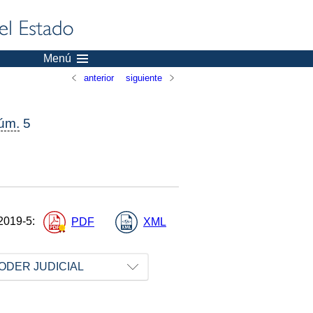
Menú
anterior
siguiente
úm.
5
2019-5
:
PDF
XML
ODER JUDICIAL