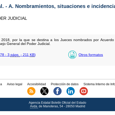
al. - A. Nombramientos, situaciones e incidenci
ER JUDICIAL
 2018, por la que se destina a los Jueces nombrados por Acuerdo 
jo General del Poder Judicial.
78 - 3
págs.
- 211
KB
)
Otros formatos
a
Aviso legal
Accesibilidad
Protección de datos
Sistema Interno de In
Agencia Estatal Boletín Oficial del Estado
Avda.
de Manoteras, 54 - 28050 Madrid