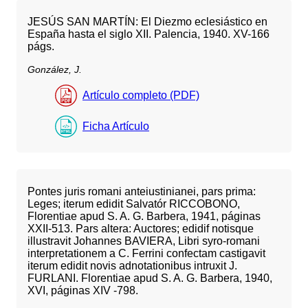
JESÚS SAN MARTÍN: El Diezmo eclesiástico en
España hasta el siglo XII. Palencia, 1940. XV-166
págs.
González, J.
Artículo completo (PDF)
Ficha Artículo
Pontes juris romani anteiustinianei, pars prima:
Leges; iterum edidit Salvatór RICCOBONO,
Florentiae apud S. A. G. Barbera, 1941, páginas
XXII-513. Pars altera: Auctores; edidif notisque
illustravit Johannes BAVIERA, Libri syro-romani
interpretationem a C. Ferrini confectam castigavit
iterum edidit novis adnotationibus intruxit J.
FURLANI. Florentiae apud S. A. G. Barbera, 1940,
XVI, páginas XIV -798.