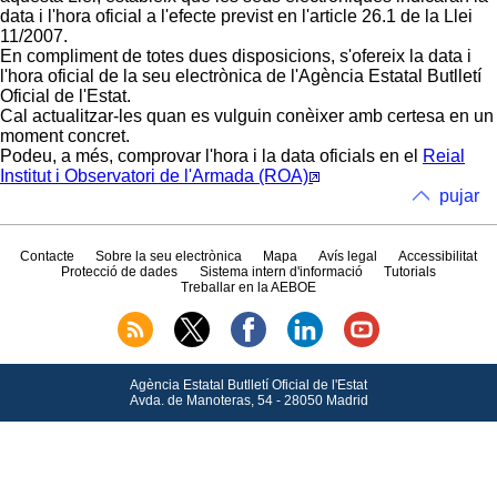
data i l'hora oficial a l'efecte previst en l'article 26.1 de la Llei
11/2007.
En compliment de totes dues disposicions, s'ofereix la data i
l'hora oficial de la seu electrònica de l'Agència Estatal Butlletí
Oficial de l'Estat.
Cal actualitzar-les quan es vulguin conèixer amb certesa en un
moment concret.
Podeu, a més, comprovar l'hora i la data oficials en el
Reial
Institut i Observatori de l'Armada (ROA)
pujar
Contacte
Sobre la seu electrònica
Mapa
Avís legal
Accessibilitat
Protecció de dades
Sistema intern d'informació
Tutorials
Treballar en la AEBOE
Agència Estatal Butlletí Oficial de l'Estat
Avda.
de Manoteras, 54 - 28050 Madrid