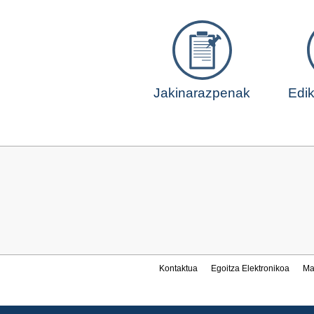
Jakinarazpenak
Edik
Kontaktua
Egoitza Elektronikoa
Ma