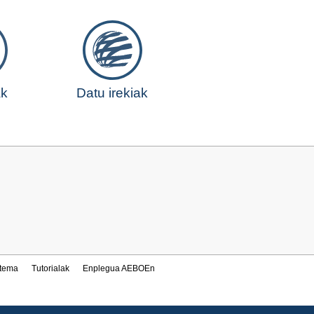
ak
Datu irekiak
stema
Tutorialak
Enplegua AEBOEn