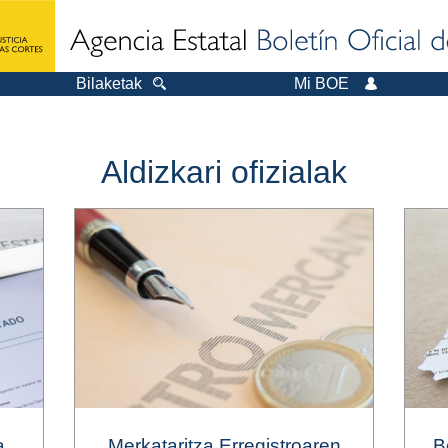
Bilaketak
Mi BOE
Aldizkari ofizialak
a
Merkataritza Erregistroaren
B