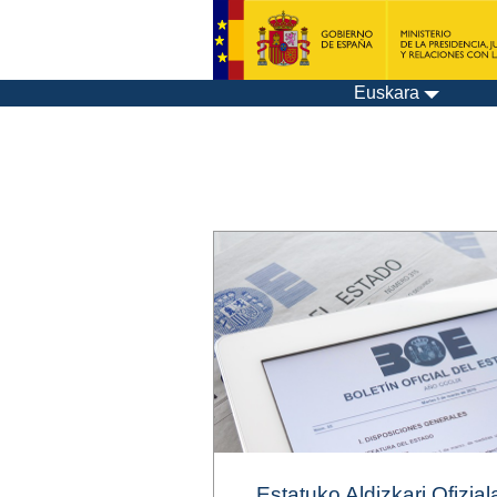
Euskara
Estatuko Aldizkari Ofizial