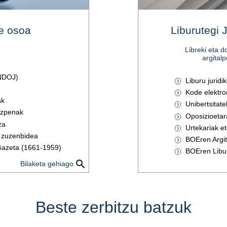
e osoa
Liburutegi J
Libreki eta 
argitalp
ENDOJ)
Liburu juridi
a
Kode elektro
ak
Unibertsitat
rizpenak
Oposizioetar
za
Urtekariak et
 zuzenbidea
BOEren Argit
 Gazeta (1661-1959)
BOEren Libu
Bilaketa gehiago
Beste zerbitzu batzuk