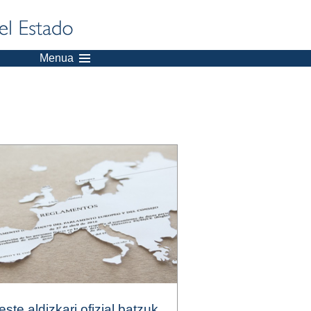
Menua
este aldizkari ofizial batzuk