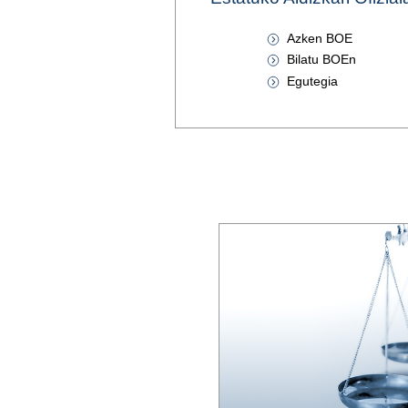
Azken BOE
Bilatu BOEn
Egutegia