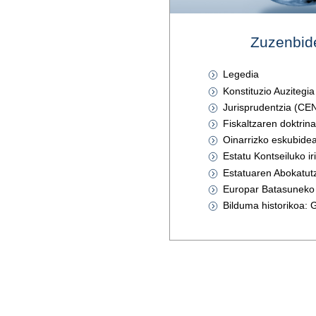
Zuzenbid
Legedia
Konstituzio Auzitegia
Jurisprudentzia (C
Fiskaltzaren doktrin
Oinarrizko eskubide
Estatu Kontseiluko i
Estatuaren Abokatut
Europar Batasuneko
Bilduma historikoa: