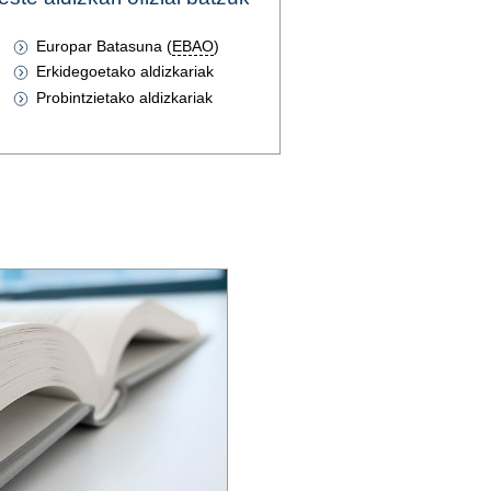
Europar Batasuna (
EBAO
)
Erkidegoetako aldizkariak
Probintzietako aldizkariak