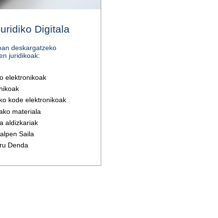
uridiko Digitala
doan deskargatzeko
en juridikoak:
ko elektronikoak
nikoak
eko kode elektronikoak
ako materiala
a aldizkariak
alpen Saila
ru Denda