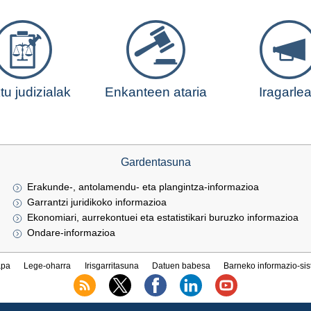
tu judizialak
Enkanteen ataria
Iragarle
Gardentasuna
Erakunde-, antolamendu- eta plangintza-informazioa
Garrantzi juridikoko informazioa
Ekonomiari, aurrekontuei eta estatistikari buruzko informazioa
Ondare-informazioa
pa
Lege-oharra
Irisgarritasuna
Datuen babesa
Barneko informazio-si