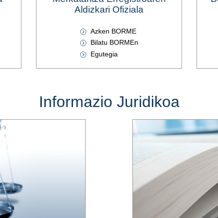
Aldizkari Ofiziala
Azken BORME
Bilatu BORMEn
Egutegia
Informazio Juridikoa