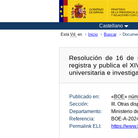
Castellano
Está
Vd.
en
Inicio
Buscar
Documen
Resolución de 16 de 
registra y publica el 
universitaria e investig
Publicado en:
«
BOE
»
núm
Sección:
III. Otras di
Departamento:
Ministerio 
Referencia:
BOE-A-202
Permalink ELI:
https://www.