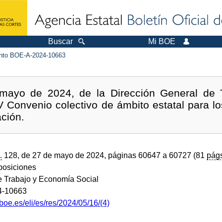
Buscar
Mi BOE
to BOE-A-2024-10663
mayo de 2024, de la Dirección General de T
XIV Convenio colectivo de ámbito estatal para l
ación.
.
128, de 27 de mayo de 2024, páginas 60647 a 60727 (81
pág
sposiciones
de Trabajo y Economía Social
4-10663
boe.es/eli/es/res/2024/05/16/(4)