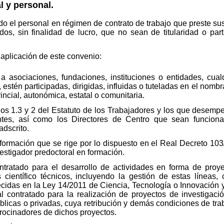
l y personal.
odo el personal en régimen de contrato de trabajo que preste s
idos, sin finalidad de lucro, que no sean de titularidad o par
aplicación de este convenio:
a asociaciones, fundaciones, instituciones o entidades, cu
estén participadas, dirigidas, influidas o tuteladas en el nomb
incial, autonómica, estatal o comunitaria.
os 1.3 y 2 del Estatuto de los Trabajadores y los que desempe
ntes, así como los Directores de Centro que sean funcion
adscrito.
formación que se rige por lo dispuesto en el Real Decreto 103
vestigador predoctoral en formación.
ntratado para el desarrollo de actividades en forma de proye
s científico técnicos, incluyendo la gestión de estas líneas
ecidas en la Ley 14/2011 de Ciencia, Tecnología o Innovación y
 contratado para la realización de proyectos de investigació
licas o privadas, cuya retribución y demás condiciones de trab
rocinadores de dichos proyectos.