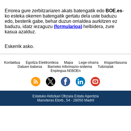
Errorea gure zerbitzariaren akats batengatik edo
BOE.es
-
ko esteka okerren batengatik gertatu dela uste baduzu
edo, besterik gabe, behar duzun orrialdea aurkitzen ez
baduzu, idatz iezaguzu
(formularioa)
helbidera, zure
kasua azalduz.
Eskerrik asko.
Kontaktua
Egoitza Elektronikoa
Mapa
Lege-oharra
Irisgarritasuna
Datuen babesa
Barneko informazio-sistema
Tutorialak
Enplegua AEBOEn
Estatuko Aldizkari Ofiziala Estatu Agentzia
Manoteras Etorb., 54 - 28050 Madril