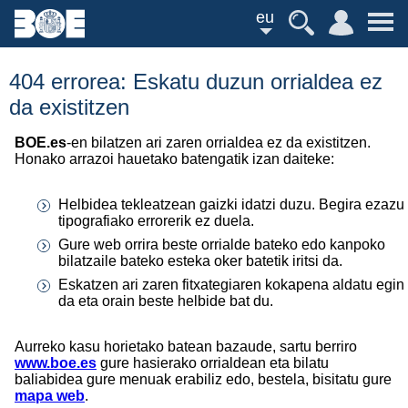
eu
404 errorea: Eskatu duzun orrialdea ez
da existitzen
BOE.es
-en bilatzen ari zaren orrialdea ez da existitzen.
Honako arrazoi hauetako batengatik izan daiteke:
Helbidea tekleatzean gaizki idatzi duzu. Begira ezazu
tipografiako errorerik ez duela.
Gure web orrira beste orrialde bateko edo kanpoko
bilatzaile bateko esteka oker batetik iritsi da.
Eskatzen ari zaren fitxategiaren kokapena aldatu egin
da eta orain beste helbide bat du.
Aurreko kasu horietako batean bazaude, sartu berriro
www.boe.es
gure hasierako orrialdean eta bilatu
baliabidea gure menuak erabiliz edo, bestela, bisitatu gure
mapa web
.