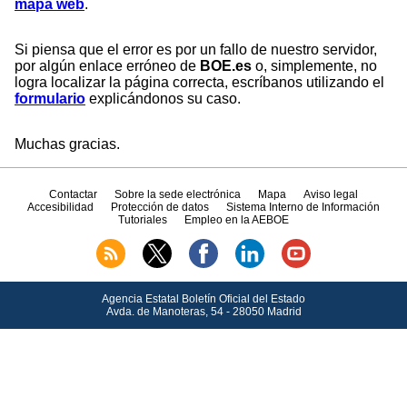
mapa web
.
Si piensa que el error es por un fallo de nuestro servidor,
por algún enlace erróneo de
BOE.es
o, simplemente, no
logra localizar la página correcta, escríbanos utilizando el
formulario
explicándonos su caso.
Muchas gracias.
Contactar
Sobre la sede electrónica
Mapa
Aviso legal
Accesibilidad
Protección de datos
Sistema Interno de Información
Tutoriales
Empleo en la AEBOE
Agencia Estatal Boletín Oficial del Estado
Avda.
de Manoteras, 54 - 28050 Madrid